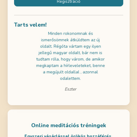
Regisztráció
Tarts velem!
használni az
Minden rokonomnak és
Az ingyene
k gratulálni!
ismerősömnek átküldtem az új
próbáltam 
ai szemmel is
oldalt. Régóta vártam egy ilyen
nagyon jól 
a tartalmak is
jellegű magyar oldalt, bár nem is
a gyerekeim
m! Remélem
tudtam róla, hogy várom, de amikor
- ezért dö
en is lesz
megkaptam a hírleveleteket, benne
legalább eg
ditálni.
a megújult oldallal , azonnal
odalettem.
Eszter
Online meditációs tréningek
Egyszeri vásárlással örökös hozzáférés.