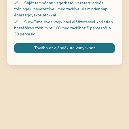
Saját tempóban végezhető, vezetett videós
tréningek, bevezetővel, meditációval és mindennapi
éberséggyakorlatokkal
SlowTime éves vagy havi előfizetéssel korlátlan
hozzáférés több mint 160 meditációhoz 5 percestől a
30 percesig
Tovább az ajándékutalványokhoz