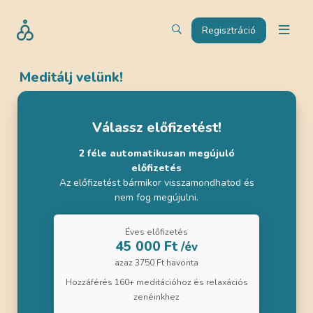
Regisztráció
Meditálj velünk!
Válassz előfizetést!
2 féle automatikusan megújuló
előfizetés
Az előfizetést bármikor visszamondhatod és
nem fog megújulni.
Éves előfizetés
45 000 Ft
/év
azaz 3750 Ft havonta
Hozzáférés 160+ meditációhoz és relaxációs
zenéinkhez