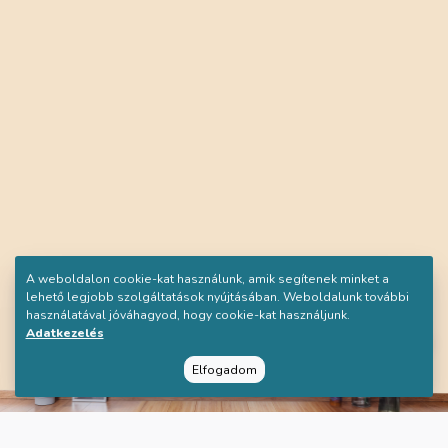
A weboldalon cookie-kat használunk, amik segítenek minket a
lehető legjobb szolgáltatások nyújtásában. Weboldalunk további
használatával jóváhagyod, hogy cookie-kat használjunk.
Adatkezelés
Elfogadom