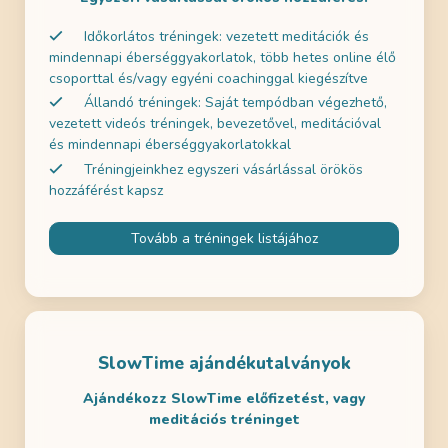
Időkorlátos tréningek: vezetett meditációk és
mindennapi éberséggyakorlatok, több hetes online élő
csoporttal és/vagy egyéni coachinggal kiegészítve
Állandó tréningek: Saját tempódban végezhető,
vezetett videós tréningek, bevezetővel, meditációval
és mindennapi éberséggyakorlatokkal
Tréningjeinkhez egyszeri vásárlással örökös
hozzáférést kapsz
Tovább a tréningek listájához
SlowTime ajándékutalványok
Ajándékozz SlowTime előfizetést, vagy
meditációs tréninget