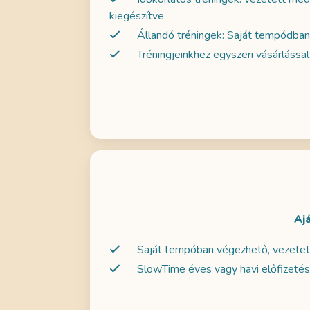
kiegészítve
Állandó tréningek: Saját tempódban
Tréningjeinkhez egyszeri vásárlássa
Aj
Saját tempóban végezhető, vezetett
SlowTime éves vagy havi előfizetés