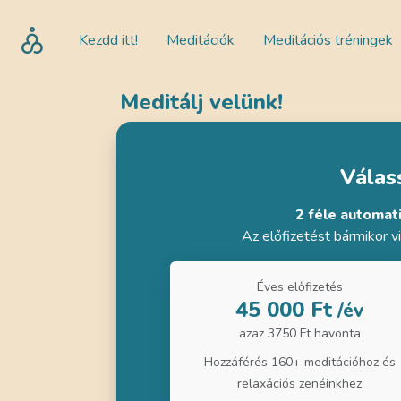
Kezdd itt!
Meditációk
Meditációs tréningek
Meditálj velünk!
Válass
2 féle automat
Az előfizetést bármikor 
Éves előfizetés
45 000 Ft
/év
azaz 3750 Ft havonta
Hozzáférés 160+ meditációhoz és
relaxációs zenéinkhez