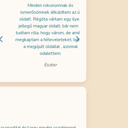
Minden rokonomnak és
Az ingyenes próbai
ismerősömnek átküldtem az új
próbáltam ki több me
oldalt. Régóta vártam egy ilyen
nagyon jól esett hal
jellegű magyar oldalt, bár nem is
a gyerekeim is hallga
tudtam róla, hogy várom, de amikor
- ezért döntöttem ú
megkaptam a hírleveleteket, benne
legalább egy hónapig 
a megújult oldallal , azonnal
maradok
odalettem.
Zseni
Eszter
 csoporttal és/vagy egyéni coachinggal