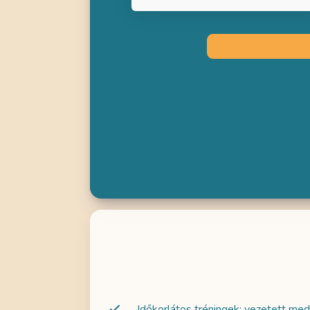
Nelli csodála
jelenlétű o
gyakorlás n
mindenna
lehetőséget
fi
Időkorlátos tréningek: vezetett med