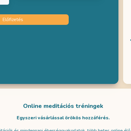
tos, és megnyugtató
Pár napja kezdtem el használni az
ktató, a vele való
oldalt, amihez szeretnék gratulálni!
agyon jó kiszakás a
Előfizetés
Felhasználói és szakmai szemmel is
pok pörgéséből,
szuper lett, és persze a tartalmak is
 ad az igazi befelé
nagyon jók! Köszönöm! Remélem
gyelésre.
hamarosan személyesen is lesz
alkalom együtt meditálni.
Hanna
Gergely
Online meditációs tréningek
Egyszeri vásárlással örökös hozzáférés.
itációk és mindennapi éberséggyakorlatok, több hetes online élő