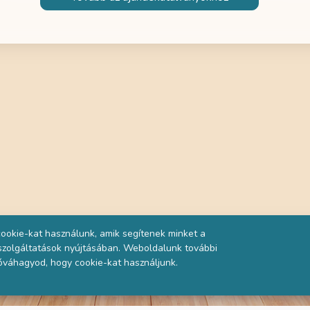
ookie-kat használunk, amik segítenek minket a
 szolgáltatások nyújtásában. Weboldalunk további
óváhagyod, hogy cookie-kat használjunk.