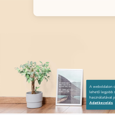
A weboldalon c
lehető legjobb
használatával j
Adatkezelés