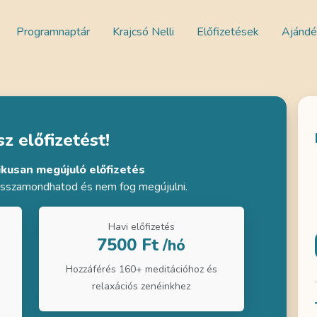
Programnaptár
Krajcsó Nelli
Előfizetések
Ajándé
z előfizetést!
ikusan megújuló előfizetés
visszamondhatod és nem fog megújulni.
Havi előfizetés
7500 Ft
/hó
Hozzáférés 160+ meditációhoz és
relaxációs zenéinkhez