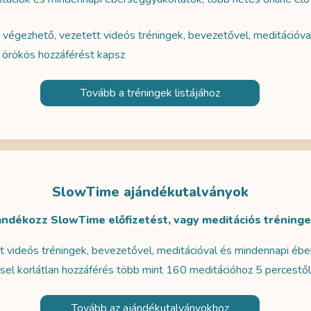
 végezhető, vezetett videós tréningek, bevezetővel, meditációv
l örökös hozzáférést kapsz
Tovább a tréningek listájához
SlowTime ajándékutalványok
ándékozz SlowTime előfizetést, vagy meditációs tréninge
 videós tréningek, bevezetővel, meditációval és mindennapi éb
sel korlátlan hozzáférés több mint 160 meditációhoz 5 percestől
Tovább az ajándékutalványokhoz