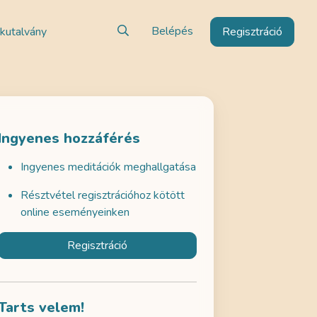
Belépés
kutalvány
Regisztráció
Ingyenes hozzáférés
Ingyenes meditációk meghallgatása
Résztvétel regisztrációhoz kötött
online eseményeinken
Regisztráció
Tarts velem!