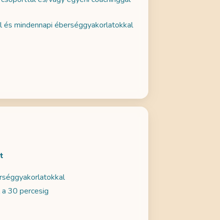
al és mindennapi éberséggyakorlatokkal
t
erséggyakorlatokkal
 a 30 percesig