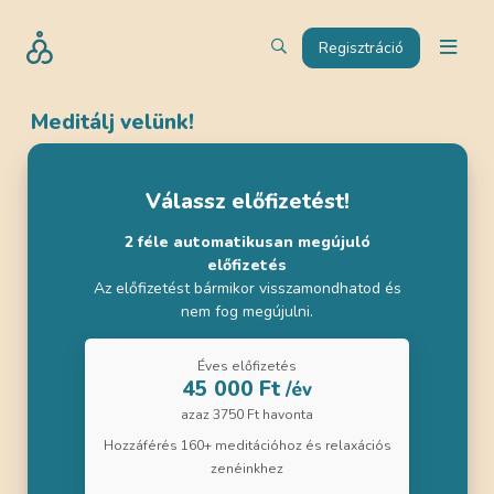
Regisztráció
Meditálj velünk!
Válassz előfizetést!
2 féle automatikusan megújuló
előfizetés
Az előfizetést bármikor visszamondhatod és
nem fog megújulni.
Éves előfizetés
45 000 Ft
/év
azaz 3750 Ft havonta
Hozzáférés 160+ meditációhoz és relaxációs
zenéinkhez