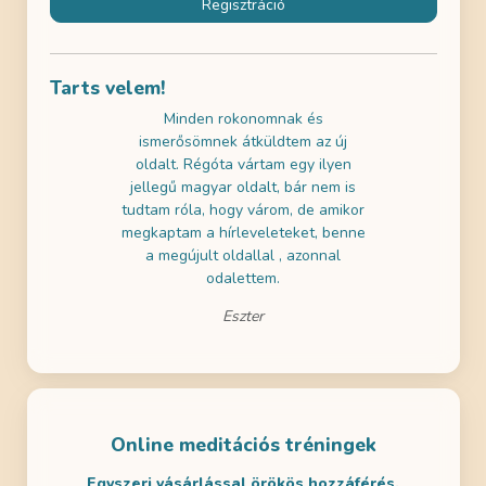
Regisztráció
Tarts velem!
használni az
Minden rokonomnak és
Az ingyene
k gratulálni!
ismerősömnek átküldtem az új
próbáltam 
ai szemmel is
oldalt. Régóta vártam egy ilyen
nagyon jól 
a tartalmak is
jellegű magyar oldalt, bár nem is
a gyerekeim
m! Remélem
tudtam róla, hogy várom, de amikor
- ezért dö
en is lesz
megkaptam a hírleveleteket, benne
legalább eg
ditálni.
a megújult oldallal , azonnal
odalettem.
Eszter
Online meditációs tréningek
Egyszeri vásárlással örökös hozzáférés.