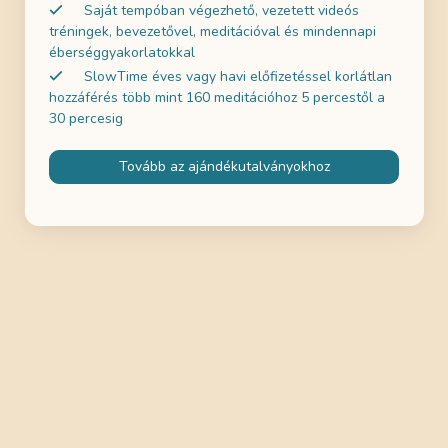
Saját tempóban végezhető, vezetett videós
tréningek, bevezetővel, meditációval és mindennapi
éberséggyakorlatokkal
SlowTime éves vagy havi előfizetéssel korlátlan
hozzáférés több mint 160 meditációhoz 5 percestől a
30 percesig
Tovább az ajándékutalványokhoz