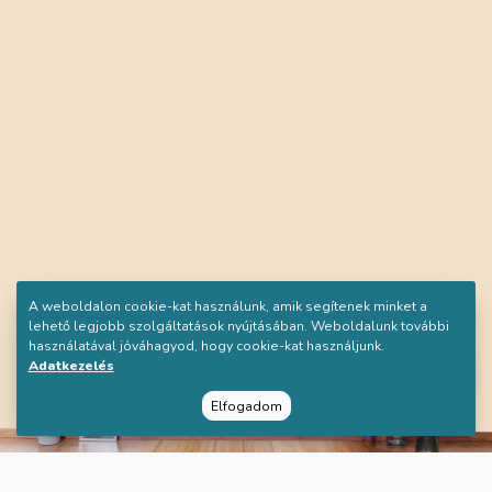
A weboldalon cookie-kat használunk, amik segítenek minket a
lehető legjobb szolgáltatások nyújtásában. Weboldalunk további
használatával jóváhagyod, hogy cookie-kat használjunk.
Adatkezelés
Elfogadom