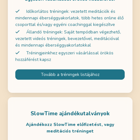
Időkorlátos tréningek: vezetett meditációk és
mindennapi éberséggyakorlatok, több hetes online élő
csoporttal és/vagy egyéni coachinggal kiegészítve
Állandó tréningek: Saját tempódban végezhető,
vezetett videós tréningek, bevezetővel, meditációval
és mindennapi éberséggyakorlatokkal
Tréningjeinkhez egyszeri vásárlással örökös
hozzáférést kapsz
Tovább a tréningek listájához
SlowTime ajándékutalványok
Ajándékozz SlowTime előfizetést, vagy
meditációs tréninget