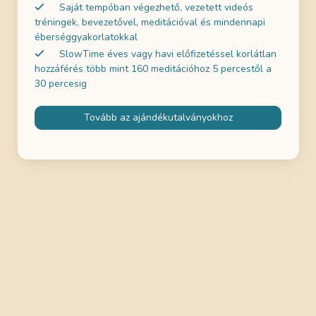
Saját tempóban végezhető, vezetett videós
tréningek, bevezetővel, meditációval és mindennapi
éberséggyakorlatokkal
SlowTime éves vagy havi előfizetéssel korlátlan
hozzáférés több mint 160 meditációhoz 5 percestől a
30 percesig
Tovább az ajándékutalványokhoz