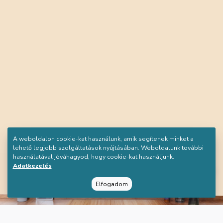
A weboldalon cookie-kat használunk, amik segítenek minket a
lehető legjobb szolgáltatások nyújtásában. Weboldalunk további
használatával jóváhagyod, hogy cookie-kat használjunk.
Adatkezelés
Elfogadom