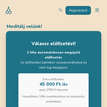
Regisztráció
Meditálj velünk!
Válassz előfizetést!
2 féle automatikusan megújuló
előfizetés
Az előfizetést bármikor visszamondhatod és
nem fog megújulni.
Éves előfizetés
45 000 Ft
/év
azaz 3750 Ft havonta
Hozzáférés 160+ meditációhoz és relaxációs
zenéinkhez