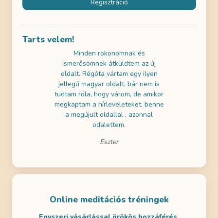
Regisztráció
Tarts velem!
használni az
Minden rokonomnak és
Az ingyene
k gratulálni!
ismerősömnek átküldtem az új
próbáltam 
ai szemmel is
oldalt. Régóta vártam egy ilyen
nagyon jól 
a tartalmak is
jellegű magyar oldalt, bár nem is
a gyerekeim
m! Remélem
tudtam róla, hogy várom, de amikor
- ezért dö
en is lesz
megkaptam a hírleveleteket, benne
legalább eg
ditálni.
a megújult oldallal , azonnal
odalettem.
Eszter
Online meditációs tréningek
Egyszeri vásárlással örökös hozzáférés.