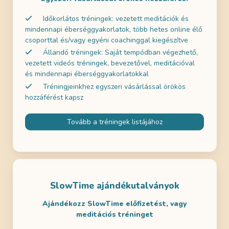
Időkorlátos tréningek: vezetett meditációk és
mindennapi éberséggyakorlatok, több hetes online élő
csoporttal és/vagy egyéni coachinggal kiegészítve
Állandó tréningek: Saját tempódban végezhető,
vezetett videós tréningek, bevezetővel, meditációval
és mindennapi éberséggyakorlatokkal
Tréningjeinkhez egyszeri vásárlással örökös
hozzáférést kapsz
Tovább a tréningek listájához
SlowTime ajándékutalványok
Ajándékozz SlowTime előfizetést, vagy
meditációs tréninget