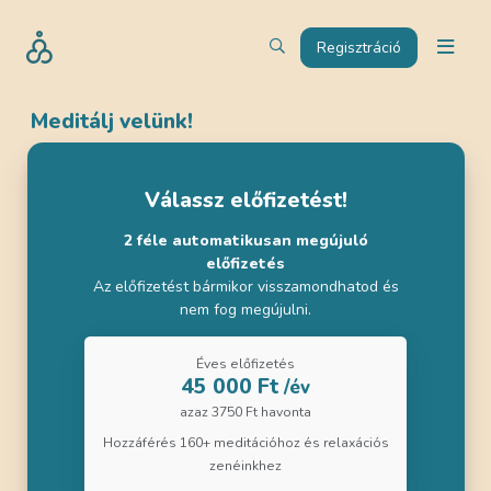
Regisztráció
Meditálj velünk!
Válassz előfizetést!
2 féle automatikusan megújuló
előfizetés
Az előfizetést bármikor visszamondhatod és
nem fog megújulni.
Éves előfizetés
45 000 Ft
/év
azaz 3750 Ft havonta
Hozzáférés 160+ meditációhoz és relaxációs
zenéinkhez