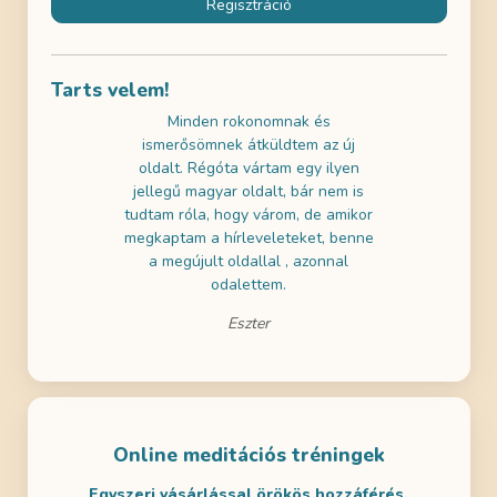
Regisztráció
Tarts velem!
használni az
Minden rokonomnak és
Az ingyene
k gratulálni!
ismerősömnek átküldtem az új
próbáltam 
ai szemmel is
oldalt. Régóta vártam egy ilyen
nagyon jól 
a tartalmak is
jellegű magyar oldalt, bár nem is
a gyerekeim
m! Remélem
tudtam róla, hogy várom, de amikor
- ezért dö
en is lesz
megkaptam a hírleveleteket, benne
legalább eg
ditálni.
a megújult oldallal , azonnal
odalettem.
Eszter
Online meditációs tréningek
Egyszeri vásárlással örökös hozzáférés.