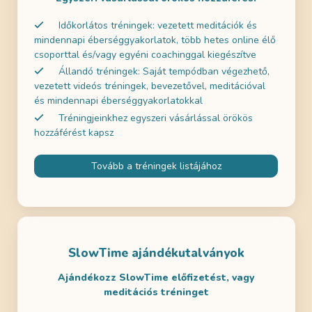
Időkorlátos tréningek: vezetett meditációk és
mindennapi éberséggyakorlatok, több hetes online élő
csoporttal és/vagy egyéni coachinggal kiegészítve
Állandó tréningek: Saját tempódban végezhető,
vezetett videós tréningek, bevezetővel, meditációval
és mindennapi éberséggyakorlatokkal
Tréningjeinkhez egyszeri vásárlással örökös
hozzáférést kapsz
Tovább a tréningek listájához
SlowTime ajándékutalványok
Ajándékozz SlowTime előfizetést, vagy
meditációs tréninget