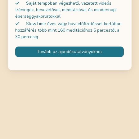
Saját tempóban végezhető, vezetett videós
tréningek, bevezetővel, meditációval és mindennapi
éberséggyakorlatokkal
SlowTime éves vagy havi előfizetéssel korlátlan
hozzáférés több mint 160 meditációhoz 5 percestől a
30 percesig
Tovább az ajándékutalványokhoz