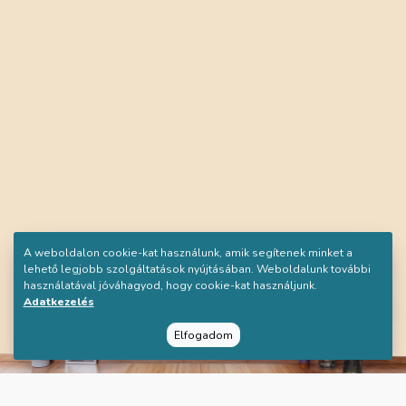
A weboldalon cookie-kat használunk, amik segítenek minket a
lehető legjobb szolgáltatások nyújtásában. Weboldalunk további
használatával jóváhagyod, hogy cookie-kat használjunk.
Adatkezelés
Elfogadom