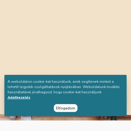
A weboldalon cookie-kat használunk, amik segítenek minket a
lehető legjobb szolgáltatások nyújtásában. Weboldalunk további
használatával jóváhagyod, hogy cookie-kat használjunk.
Adatkezelés
Elfogadom