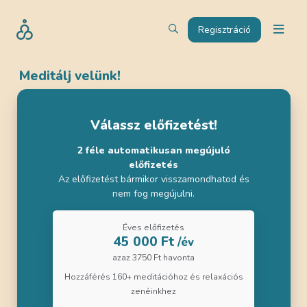
Regisztráció
Meditálj velünk!
Válassz előfizetést!
2 féle automatikusan megújuló
előfizetés
Az előfizetést bármikor visszamondhatod és
nem fog megújulni.
Éves előfizetés
45 000 Ft
/év
azaz 3750 Ft havonta
Hozzáférés 160+ meditációhoz és relaxációs
zenéinkhez