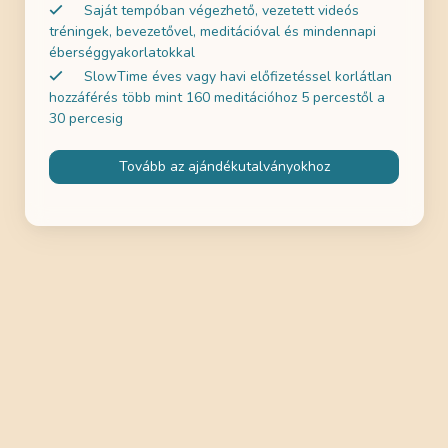
Saját tempóban végezhető, vezetett videós
tréningek, bevezetővel, meditációval és mindennapi
éberséggyakorlatokkal
SlowTime éves vagy havi előfizetéssel korlátlan
hozzáférés több mint 160 meditációhoz 5 percestől a
30 percesig
Tovább az ajándékutalványokhoz