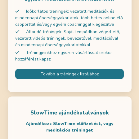
Időkorlátos tréningek: vezetett meditációk és
mindennapi éberséggyakorlatok, több hetes online élő
csoporttal és/vagy egyéni coachinggal kiegészítve
Állandó tréningek: Saját tempódban végezhető,
vezetett videós tréningek, bevezetővel, meditációval
és mindennapi éberséggyakorlatokkal
Tréningjeinkhez egyszeri vásárlással örökös
hozzáférést kapsz
Tovább a tréningek listájához
SlowTime ajándékutalványok
Ajándékozz SlowTime előfizetést, vagy
meditációs tréninget