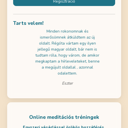
Regisztráció
Tarts velem!
használni az
Minden rokonomnak és
Az ingyene
k gratulálni!
ismerősömnek átküldtem az új
próbáltam 
ai szemmel is
oldalt. Régóta vártam egy ilyen
nagyon jól 
a tartalmak is
jellegű magyar oldalt, bár nem is
a gyerekeim
m! Remélem
tudtam róla, hogy várom, de amikor
- ezért dö
en is lesz
megkaptam a hírleveleteket, benne
legalább eg
ditálni.
a megújult oldallal , azonnal
odalettem.
Eszter
Online meditációs tréningek
Egyszeri vásárlással örökös hozzáférés.