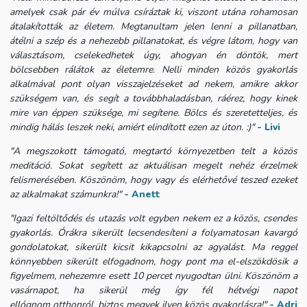
amelyek csak pár év múlva csíráztak ki, viszont utána rohamosan
átalakították az életem. Megtanultam jelen lenni a pillanatban,
átélni a szép és a nehezebb pillanatokat, és végre látom, hogy van
választásom, cselekedhetek úgy, ahogyan én döntök, mert
bölcsebben rálátok az életemre. Nelli minden közös gyakorlás
alkalmával pont olyan visszajelzéseket ad nekem, amikre akkor
szükségem van, és segít a továbbhaladásban, ráérez, hogy kinek
mire van éppen szüksége, mi segítene. Bölcs és szeretetteljes, és
mindig hálás leszek neki, amiért elindított ezen az úton. :)"
- Livi
"A megszokott támogató, megtartó környezetben telt a közös
meditáció. Sokat segített az aktuálisan megelt nehéz érzelmek
felismerésében. Köszönöm, hogy vagy és elérhetővé teszed ezeket
az alkalmakat számunkra!"
- Anett
"Igazi feltöltődés és utazás volt egyben nekem ez a közös, csendes
gyakorlás. Órákra sikerült lecsendesíteni a folyamatosan kavargó
gondolatokat, sikerült kicsit kikapcsolni az agyalást. Ma reggel
könnyebben sikerült elfogadnom, hogy pont ma el-elszökdösik a
figyelmem, nehezemre esett 10 percet nyugodtan ülni. Köszönöm a
vasárnapot, ha sikerül még így fél hétvégi napot
ellógnom otthonról, biztos megyek ilyen közös gyakorlásra!"
- Adri