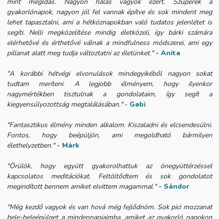
mint megldás. Nagyon hálás vagyok ezért.
Szuperek a
gyakorlónapok, nagyon jól fel vannak építve és sok mindent meg
lehet tapasztalni, ami a hétköznapokban való tudatos jelenlétet is
segíti. Nelli megközelítése mindig életközeli, így bárki számára
elérhetővé és érthetővé válnak a mindfulness módszerei, ami egy
pillanat alatt meg tudja változtatni az életünket."
- Anita
"A korábbi hétvégi elvonulások mindegyikéből nagyon sokat
tudtam meríteni. A legjobb élményem, hogy ilyenkor
nagymértékben tisztulnak a gondolataim, így segít a
kiegyensúlyozottság megtalálásában."
-
Gabi
"Fantasztikus élmény minden alkalom. Kiszaladni és elcsendesülni.
Fontos, hogy beépüljön, ami megoldható bármilyen
élethelyzetben."
- Márk
"Örülök, hogy együtt gyakorolhattuk az önegyüttérzéssel
kapcsolatos meditációkat. Feltöltődtem és sok gondolatot
megindított bennem amiket elvittem magammal."
- Sándor
"Még kezdő vagyok és van hová még fejlődnöm. Sok pici mozzanat
bele-beleépülget a mindennapjaimba, amiket az gyakorló napokon