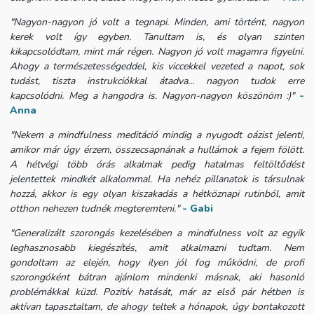
"Nagyon-nagyon jó volt a tegnapi. Minden, ami történt, nagyon
kerek volt így egyben. Tanultam is, és olyan szinten
kikapcsolódtam, mint már régen. Nagyon jó volt magamra figyelni.
Ahogy a természetességeddel, kis viccekkel vezeted a napot, sok
tudást, tiszta instrukciókkal átadva... nagyon tudok erre
kapcsolódni. Meg a hangodra is. Nagyon-nagyon köszönöm :)"
-
Anna
"Nekem a mindfulness meditáció mindig a nyugodt oázist jelenti,
amikor már úgy érzem, összecsapnának a hullámok a fejem fölött.
A hétvégi több órás alkalmak pedig hatalmas feltöltődést
jelentettek mindkét alkalommal. Ha nehéz pillanatok is társulnak
hozzá, akkor is egy olyan kiszakadás a hétköznapi rutinból, amit
otthon nehezen tudnék megteremteni."
- Gabi
"Generalizált szorongás kezelésében a mindfulness volt az egyik
leghasznosabb kiegészítés, amit alkalmazni tudtam. Nem
gondoltam az elején, hogy ilyen jól fog működni, de profi
szorongóként bátran ajánlom mindenki másnak, aki hasonló
problémákkal küzd. Pozitív hatását, már az első pár hétben is
aktívan tapasztaltam, de ahogy teltek a hónapok, úgy bontakozott