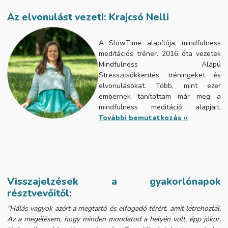
Az elvonulást vezeti: Krajcsó Nelli
A SlowTime alapítója, mindfulness
meditációs tréner. 2016 óta vezetek
Mindfulness Alapú
Stresszcsökkentés tréningeket és
elvonulásokat. Több, mint ezer
embernek tanítottam már meg a
mindfulness meditáció alapjait.
További bemutatkozás ››
Visszajelzések a gyakorlónapok
résztvevőitől:
"
Hálás vagyok azért a megtartó és elfogadó térért, amit létrehoztál.
Az a megélésem, hogy minden mondatod a helyén volt, épp jókor,