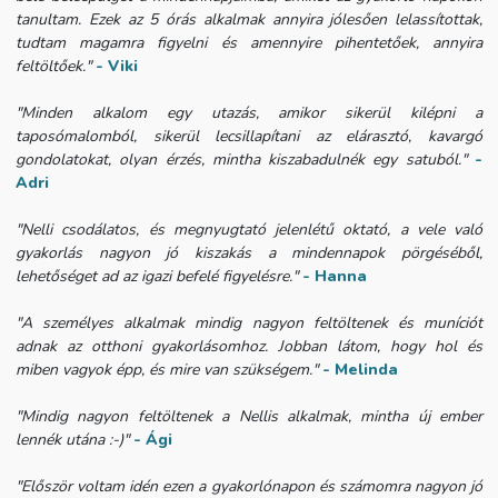
tanultam. Ezek az 5 órás alkalmak annyira jólesően lelassítottak,
tudtam magamra figyelni és amennyire pihentetőek, annyira
feltöltőek."
- Viki
"Minden alkalom egy utazás, amikor sikerül kilépni a
taposómalomból, sikerül lecsillapítani az elárasztó, kavargó
gondolatokat, olyan érzés, mintha kiszabadulnék egy satuból."
-
Adri
"Nelli csodálatos, és megnyugtató jelenlétű oktató, a vele való
gyakorlás nagyon jó kiszakás a mindennapok pörgéséből,
lehetőséget ad az igazi befelé figyelésre."
- Hanna
"A személyes alkalmak mindig nagyon feltöltenek és muníciót
adnak az otthoni gyakorlásomhoz. Jobban látom, hogy hol és
miben vagyok épp, és mire van szükségem."
- Melinda
"Mindig nagyon feltöltenek a Nellis alkalmak, mintha új ember
lennék utána :-)"
- Ági
"Először voltam idén ezen a gyakorlónapon és számomra nagyon jó