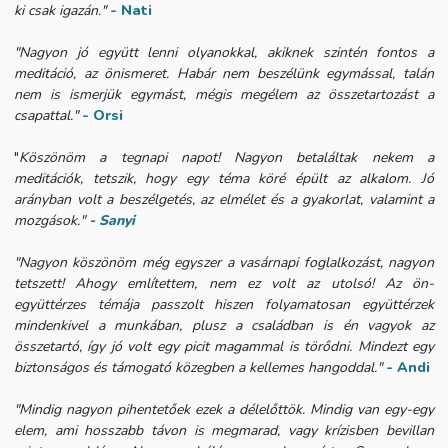
ki csak igazán."
- Nati
"Nagyon jó együtt lenni olyanokkal, akiknek szintén fontos a
meditáció, az önismeret. Habár nem beszélünk egymással, talán
nem is ismerjük egymást, mégis megélem az összetartozást a
csapattal."
- Orsi
"
Köszönöm a tegnapi napot! Nagyon betaláltak nekem a
meditációk, tetszik, hogy egy téma köré épült az alkalom. Jó
arányban volt a beszélgetés, az elmélet és a gyakorlat, valamint a
mozgások."
- Sanyi
"Nagyon köszönöm még egyszer a vasárnapi foglalkozást, nagyon
tetszett! Ahogy említettem, nem ez volt az utolsó! Az ön-
együttérzes témája passzolt hiszen folyamatosan együttérzek
mindenkivel a munkában, plusz a családban is én vagyok az
összetartó, így jó volt egy picit magammal is törődni. Mindezt egy
biztonságos és támogató közegben a kellemes hangoddal."
- Andi
"Mindig nagyon pihentetőek ezek a délelőttök. Mindig van egy-egy
elem, ami hosszabb távon is megmarad, vagy krízisben bevillan