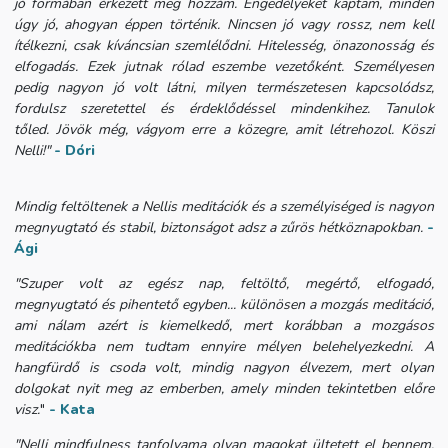
jó formában érkezett meg hozzám. Engedélyeket kaptam, minden
úgy jó, ahogyan éppen történik. Nincsen jó vagy rossz, nem kell
ítélkezni, csak kíváncsian szemlélődni.
Hitelesség, önazonosság és
elfogadás. Ezek jutnak rólad eszembe vezetőként. Személyesen
pedig nagyon jó volt látni, milyen természetesen kapcsolódsz,
fordulsz szeretettel és érdeklődéssel mindenkihez. Tanulok
tőled.
Jövök még, vágyom erre a közegre, amit létrehozol. Köszi
Nelli!"
- Dóri
Mindig feltöltenek a Nellis meditációk és a személyiséged is nagyon
megnyugtató és stabil, biztonságot adsz a zűrös hétköznapokban.
-
Ági
"Szuper volt az egész nap, feltöltő, megértő, elfogadó,
megnyugtató és pihentető egyben... különösen a mozgás meditáció,
ami nálam azért is kiemelkedő, mert korábban a mozgásos
meditációkba nem tudtam ennyire mélyen belehelyezkedni. A
hangfürdő is csoda volt, mindig nagyon élvezem, mert olyan
dolgokat nyit meg az emberben, amely minden tekintetben előre
visz.
"
- Kata
"Nelli mindfulness tanfolyama olyan magokat ültetett el bennem,