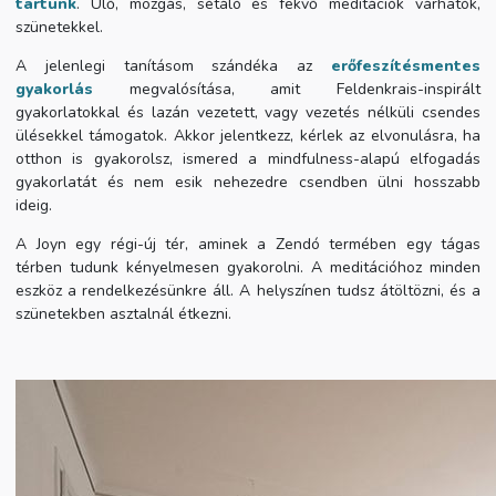
tartunk
. Ülő, mozgás, sétáló és fekvő meditációk várhatók,
szünetekkel.
A jelenlegi tanításom szándéka az
erőfeszítésmentes
gyakorlás
megvalósítása, amit Feldenkrais-inspirált
gyakorlatokkal és lazán vezetett, vagy vezetés nélküli csendes
ülésekkel támogatok. Akkor jelentkezz, kérlek az elvonulásra, ha
otthon is gyakorolsz, ismered a mindfulness-alapú elfogadás
gyakorlatát és nem esik nehezedre csendben ülni hosszabb
ideig.
A Joyn egy régi-új tér, aminek a Zendó termében egy tágas
térben tudunk kényelmesen gyakorolni. A meditációhoz minden
eszköz a rendelkezésünkre áll. A helyszínen tudsz átöltözni, és a
szünetekben asztalnál étkezni.