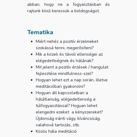
abban, hogy ne a fogyasztásban és
rajtunk kívül keressük a boldogságot.
Tematika
Miért nehéz a pozitív érzelmeket
szokássá tenni, megerősíteni?
Mik a közeli és távoli ellenségei az
elégedettségnek és hálának?
Mit jelent a pozitív érzések / hangulat
fejlesztése mindfulness-szel?
Hogyan lehet ezt a nap során, illetve
meditációban gyakorolni?
Hogyan áll kapcsolatban a
hálátlanság, elégedetlenség a
túlfogyasztással? Hogyan lehet
elengedni ezeket a kényszereket?
Újdonság iránti vágy, kíváncsiság,
valahová tartozás, stb.
Közös hála meditáció