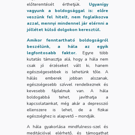
előteremtését érthetjük.
Ugyanígy
vagyunk a boldogsággal is: előre
veszünk fel hitelt, nem foglalkozva
azzal, mennyi mindennel jár elérnni a
jóllétet külső dolgokon keresztül.
Amikor fenntartható boldogságról
beszélünk, a hála az egyik
legfontosabb faktor.
Egyre több
kutatás támasztja alá, hogy a hála nem
csak jó érzéseket vált ki, hanem
egészségesebbek is lehetünk tőle. A
hálás emberek jobban alszanak,
egészségesebb szívvel rendelkeznek és
kevesebb fájdalmuk van. A hála
boldogabbá tehet, javíthatja a
kapcsolatainkat, még akár a depresszió
ellenszere is lehet, de a fizikai
egészséghez is alapvető – mondják.
A hála gyakorlása mindfulness-szel és
meditációval elérhető, és támogathat