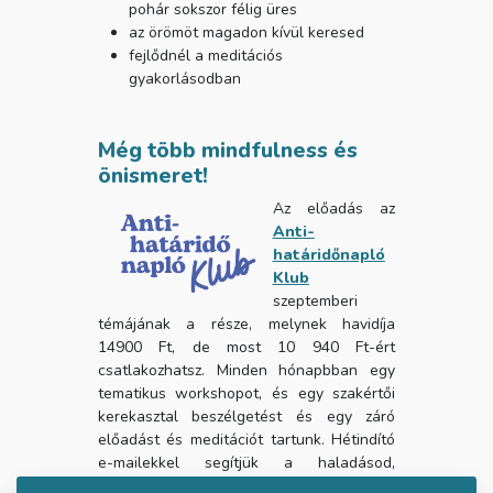
pohár sokszor félig üres
az örömöt magadon kívül keresed
fejlődnél a meditációs
gyakorlásodban
Még több mindfulness és
önismeret!
Az előadás az
Anti-
határidőnapló
Klub
szeptemberi
témájának a része, melynek havidíja
14900 Ft, de most 10 940 Ft-ért
csatlakozhatsz. Minden hónapbban egy
tematikus workshopot, és egy szakértői
kerekasztal beszélgetést és egy záró
előadást és meditációt tartunk. Hétindító
e-mailekkel segítjük a haladásod,
valamint letölthető meditációt és a