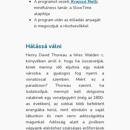
A programot vezeti:
Krajcsó Nelli
,
mindfulness tanár, a SlowTime
alapítója
A program után az előadás anyagát
is megosztjuk a résztvevőkkel
Hálássá válni
Henry David Thoreau a híres Walden c.
könyvében arról ír, hogy ha összevetjük,
kinek mennyi idő eljutnia egy másik
városba, a gyalogos fog nyerni a
vonatossal szemben. Miért ez a
paradoxon? Thoreau szerint, ha
tudatosítjuk, mennyit kell dolgoznia
valakinek egy vonatjegyért (még az 1800-
as években), az sokkal több befektett
energiába kerül, mint elindulni a saját
lábunkon és nem verni adósságokba
magunkat. Adósság alatt a jövőbeni
vágyaink eléréshez szükséges erőforrások