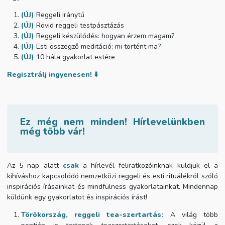
(ÚJ)
Reggeli iránytű
(ÚJ)
Rövid reggeli testpásztázás
(ÚJ)
Reggeli készülődés: hogyan érzem magam?
(ÚJ)
Esti összegző meditáció: mi történt ma?
(ÚJ)
10 hála gyakorlat estére
Regisztrálj ingyenesen! ⬇️
Ez még nem minden! Hírlevelünkben
még több vár!
Az 5 nap alatt
csak
a hírlevél feliratkozóinknak küldjük el a
kihíváshoz kapcsolódó nemzetközi reggeli és esti rituálékról szóló
inspirációs írásainkat és mindfulness gyakorlatainkat. Mindennap
küldünk egy gyakorlatot és inspirációs írást!
Törökország, reggeli tea-szertartás:
A világ több