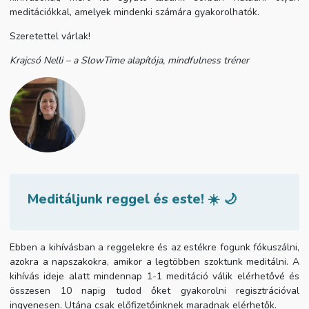
meditációkkal, amelyek mindenki számára gyakorolhatók.
Szeretettel várlak!
Krajcsó Nelli – a SlowTime alapítója, mindfulness tréner
Meditáljunk reggel és este!
☀️
🌙
Ebben a kihívásban a reggelekre és az estékre fogunk fókuszálni,
azokra a napszakokra, amikor a legtöbben szoktunk meditálni. A
kihívás ideje alatt mindennap 1-1 meditáció válik elérhetővé és
összesen 10 napig tudod őket gyakorolni regisztrációval
ingyenesen. Utána csak előfizetőinknek maradnak elérhetők.