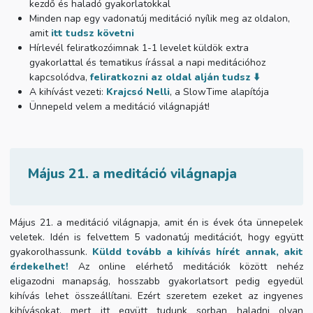
kezdő és haladó gyakorlatokkal
Minden nap egy vadonatúj meditáció nyílik meg az oldalon,
amit
itt tudsz követni
Hírlevél feliratkozóimnak 1-1 levelet küldök extra
gyakorlattal és tematikus írással a napi meditációhoz
kapcsolódva,
feliratkozni az oldal alján tudsz ⬇️
A kihívást vezeti:
Krajcsó Nelli
, a SlowTime alapítója
Ünnepeld velem a meditáció világnapját!
Május 21. a meditáció világnapja
Május 21. a meditáció világnapja, amit én is évek óta ünnepelek
veletek. Idén is felvettem 5 vadonatúj meditációt, hogy együtt
gyakorolhassunk.
Küldd tovább a kihívás hírét annak, akit
érdekelhet!
Az online elérhető meditációk között nehéz
eligazodni manapság, hosszabb gyakorlatsort pedig egyedül
kihívás lehet összeállítani. Ezért szeretem ezeket az ingyenes
kihívásokat, mert itt együtt tudunk sorban haladni olyan