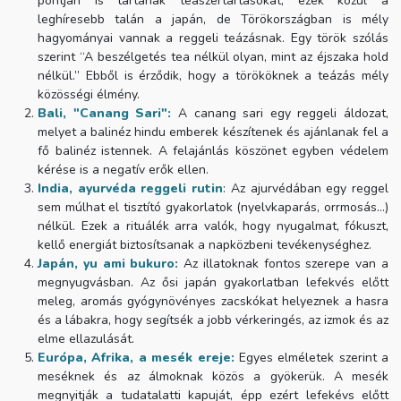
pontján is tartanak teaszertartásokat, ezek közül a
leghíresebb talán a japán, de Törökországban is mély
hagyományai vannak a reggeli teázásnak. Egy török szólás
szerint “A beszélgetés tea nélkül olyan, mint az éjszaka hold
nélkül.” Ebből is érződik, hogy a törököknek a teázás mély
közösségi élmény.
Bali, "Canang Sari":
A canang sari egy reggeli áldozat,
melyet a balinéz hindu emberek készítenek és ajánlanak fel a
fő balinéz istennek. A felajánlás köszönet egyben védelem
kérése is a negatív erők ellen.
India, ayurvéda reggeli rutin
: Az ajurvédában egy reggel
sem múlhat el tisztító gyakorlatok (nyelvkaparás, orrmosás...)
nélkül. Ezek a rituálék arra valók, hogy nyugalmat, fókuszt,
kellő energiát biztosítsanak a napközbeni tevékenységhez.
Japán,
yu ami bukuro:
Az illatoknak fontos szerepe van a
megnyugvásban. Az ősi japán gyakorlatban lefekvés előtt
meleg, aromás gyógynövényes zacskókat helyeznek a hasra
és a lábakra, hogy segítsék a jobb vérkeringés, az izmok és az
elme ellazulását.
Európa, Afrika, a mesék ereje:
Egyes elméletek szerint a
meséknek és az álmoknak közös a gyökerük. A mesék
megnyitják a tudatalatti kapuját, épp ezért lefekévs előtt