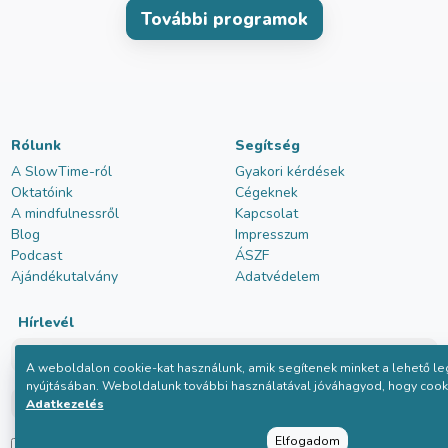
További programok
Rólunk
Segítség
A SlowTime-ról
Gyakori kérdések
Oktatóink
Cégeknek
A mindfulnessről
Kapcsolat
Blog
Impresszum
Podcast
ÁSZF
Ajándékutalvány
Adatvédelem
Hírlevél
A weboldalon cookie-kat használunk, amik segítenek minket a lehető le
nyújtásában. Weboldalunk további használatával jóváhagyod, hogy cooki
Adatkezelés
Elfogadom
Elolvastam és elfogadom az
adatkezelési tájékoztatót