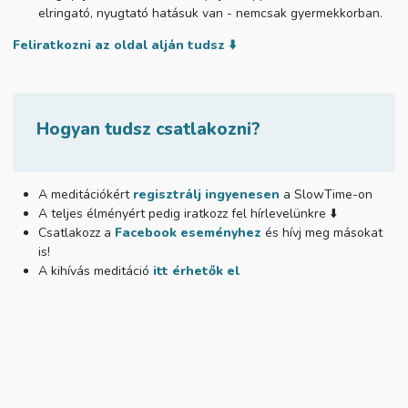
elringató, nyugtató hatásuk van - nemcsak gyermekkorban.
Feliratkozni az oldal alján tudsz ⬇️
Hogyan tudsz csatlakozni?
A meditációkért
regisztrálj ingyenesen
a SlowTime-on
A teljes élményért pedig iratkozz fel hírlevelünkre ⬇️
Csatlakozz a
Facebook eseményhez
és hívj meg másokat
is!
A kihívás meditáció
itt érhetők el