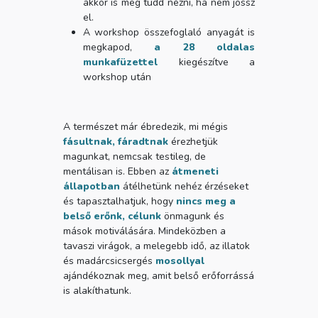
akkor is meg tudd nézni, ha nem jössz
el.
A workshop összefoglaló anyagát is
megkapod,
a 28 oldalas
munkafüzettel
kiegészítve a
workshop után
A természet már ébredezik, mi mégis
fásultnak, fáradtnak
érezhetjük
magunkat, nemcsak testileg, de
mentálisan is. Ebben az
átmeneti
állapotban
átélhetünk nehéz érzéseket
és tapasztalhatjuk, hogy
nincs meg a
belső erőnk, célunk
önmagunk és
mások motiválására. Mindeközben a
tavaszi virágok, a melegebb idő, az illatok
és madárcsicsergés
mosollyal
ajándékoznak meg, amit belső erőforrássá
is alakíthatunk.