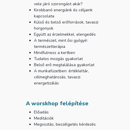
vele járó szorongást akár?
Kirobbanó energiánk és céljaink
kapcsolata
Külső és belső erőforrások, tavaszi
horgonyok
Együtt az érzelmekkel, elengedés
A természet, mint ősi gyógyír:
természetterápia
Mindfulness a kertben
Tudatos mozgás gyakorlat
Belső erő megtalálása gyakorlat
A munkafüzetben: értékleltár,
célmeghatározás, tavaszi
energetizálás
A worskhop felépítése
Előadás
Meditációk
Megosztás, beszélgetés kérdezés