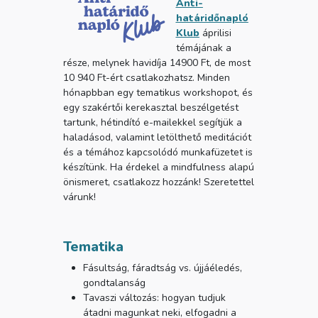
Anti-
határidőnapló
Klub
áprilisi
témájának a
része, melynek havidíja 14900 Ft, de most
10 940 Ft-ért csatlakozhatsz. Minden
hónapbban egy tematikus workshopot, és
egy szakértői kerekasztal beszélgetést
tartunk, hétindító e-mailekkel segítjük a
haladásod, valamint letölthető meditációt
és a témához kapcsolódó munkafüzetet is
készítünk. Ha érdekel a mindfulness alapú
önismeret, csatlakozz hozzánk! Szeretettel
várunk!
Tematika
Fásultság, fáradtság vs. újjáéledés,
gondtalanság
Tavaszi változás: hogyan tudjuk
átadni magunkat neki, elfogadni a