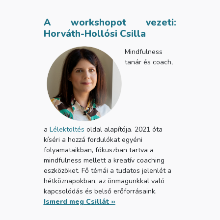
A workshopot vezeti:
Horváth-Hollósi Csilla
Mindfulness
tanár és coach,
a
Lélektöltés
oldal alapítója. 2021 óta
kíséri a hozzá fordulókat egyéni
folyamataikban, fókuszban tartva a
mindfulness mellett a kreatív coaching
eszközöket. Fő témái a tudatos jelenlét a
hétköznapokban, az önmagunkkal való
kapcsolódás és belső erőforrásaink.
Ismerd meg Csillát ››