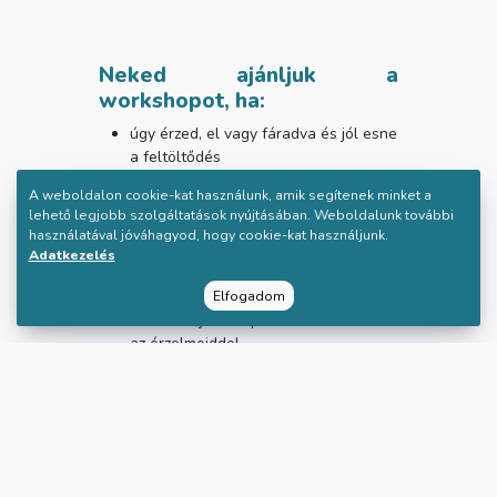
Neked ajánljuk a
workshopot, ha:
úgy érzed, el vagy fáradva és jól esne
a feltöltődés
olyan eszközöket keresel, amelyekhez
A weboldalon cookie-kat használunk, amik segítenek minket a
bármikor nyúlhatsz, ha energetizálni
lehető legjobb szolgáltatások nyújtásában. Weboldalunk további
szeretnéd magadat
használatával jóváhagyod, hogy cookie-kat használjunk.
elvesztetted a belső erődet és jó
Adatkezelés
lenne visszatalálni hozzá
nem találod mostanában a célodat
Elfogadom
szeretnél jobb kapcsolatot kialakítani
az érzelmeiddel
érdekel a természetterápia
szeretsz csoportban fejlődni és
kérdeseket feltenni
szeretnél tavasszal új lendületet
kapni
érdekel a mindfulness és meditáció