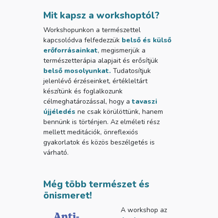
Mit kapsz a workshoptól?
Workshopunkon a természettel
kapcsolódva felfedezzük
belső és külső
erőforrásainkat
, megismerjük a
természetterápia alapjait és erősítjük
belső mosolyunkat.
Tudatosítjuk
jelenlévő érzéseinket, értékleltárt
készítünk és foglalkozunk
célmeghatározással, hogy a
tavaszi
újjéledés
ne csak körülöttünk, hanem
bennünk is történjen. Az elméleti rész
mellett meditációk, önreflexiós
gyakorlatok és közös beszélgetés is
várható.
Még több természet és
önismeret!
A workshop az