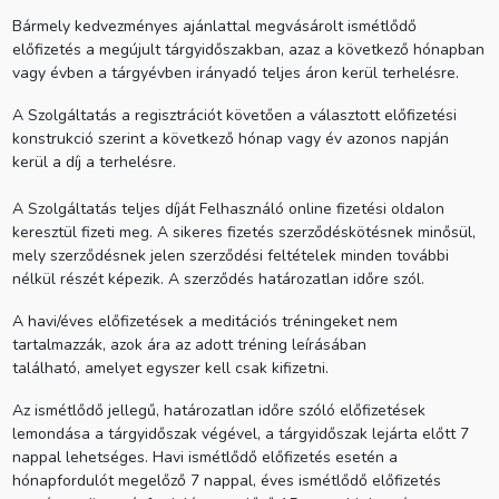
Bármely kedvezményes ajánlattal megvásárolt ismétlődő
előfizetés a megújult tárgyidőszakban, azaz a következő hónapban
vagy évben a tárgyévben irányadó teljes áron kerül terhelésre.
A Szolgáltatás a regisztrációt követően a választott előfizetési
konstrukció szerint a következő hónap vagy év azonos napján
kerül a díj a terhelésre.
A Szolgáltatás teljes díját Felhasználó online fizetési oldalon
keresztül fizeti meg. A sikeres fizetés szerződéskötésnek minősül,
mely szerződésnek jelen szerződési feltételek minden további
nélkül részét képezik. A szerződés határozatlan időre szól.
A havi/éves előfizetések a meditációs tréningeket nem
tartalmazzák, azok ára az adott tréning leírásában
található, amelyet egyszer kell csak kifizetni.
Az ismétlődő jellegű, határozatlan időre szóló előfizetések
lemondása a tárgyidőszak végével, a tárgyidőszak lejárta előtt 7
nappal lehetséges. Havi ismétlődő előfizetés esetén a
hónapfordulót megelőző 7 nappal, éves ismétlődő előfizetés