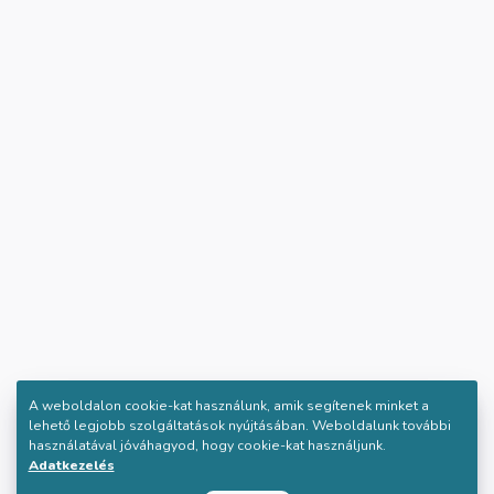
A weboldalon cookie-kat használunk, amik segítenek minket a
lehető legjobb szolgáltatások nyújtásában. Weboldalunk további
használatával jóváhagyod, hogy cookie-kat használjunk.
Adatkezelés