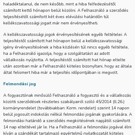
haladéktalanul, de nem később, mint a hiba felfedezésétől
számított kettő hónapon belül közölni. A Felhasználó a szerződés
teljesítésétől számított két éves elévülési határidőn túl
kellékszavatossági jogait már nem érvényesítheti.
A kellékszavatossági jogok érvényesítésének egyéb feltételei: A
teljesítéstől számított hat hónapon belül a kellékszavatossági
igény érvényesítésének a hiba közlésén túl nincs egyéb feltétele,
ha a Felhasználó igazolja, hogy a szolgáltatást az adott
vállalkozás nyújtotta. A teljesítéstől számított hat hónap eltelte
után azonban már a Felhasználó köteles bizonyítani, hogy az általa
által felismert hiba már a teljesítés időpontjában is megvolt.
Felmondási jog
A fogyasztónak minősülő Felhasználó a fogyasztó és a vállalkozás
közötti szerződések részletes szabályairól szóló 45/2014 (ll.26.)
kormányrendelet (továbbiakban: Korm. rendelet) szerint 14 napon
belül jogosult indokolás nélkül felmondási jogának gyakorlására. A
felmondási határidő a szerződés megkötésének napjától számított
14 nap elteltével jár le. Ha a Felhasználó a felmondási jogával élni
kíván a szándékát tartalmazó egyértelmű nyilatkozatát köteles