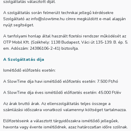
szolgáltatás választott díját.
A szolgáltatás során felmerült technikai jellegű kérdésekre
Szolgáltató az info@slowtime.hu címre megküldött e-mail alapján
nyújt segítséget.
A tanfolyami honlap által használt fizetési rendszer működését az
OTP Mobil Kft. (Székhely: 1138 Budapest, Váci út 135-139. B. ép. 5.
em. Adószám: 24386106-2-41) biztosítja.
A Szolgáltatás díja
Ismétlődő előfizetés esetén:
A SlowTime díja havi ismétlődő előfizetés esetén: 7.500 Ft/hó
A SlowTime díja éves ismétlődő előfizetés esetén: 45.000 Ft/év
Az árak bruttó árak. Az ellenszolgáltatás teljes összege a
számlázási időszakra vonatkozó valamennyi költséget tartalmazza.
Előfizetéseink a választott tárgyidőszakra ismétlődő jellegűek,
havonta vagy évente ismétlődnek, azaz határozatlan időre szólnak.