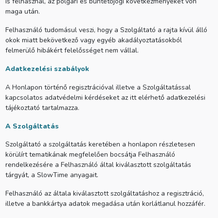
is felhasznál, az polgári és büntetőjogi következményeket von
maga után.
Felhasználó tudomásul veszi, hogy a Szolgáltató a rajta kívül álló
okok miatt bekövetkező vagy egyéb akadályoztatásokból
felmerülő hibákért felelősséget nem vállal.
Adatkezelési szabályok
A Honlapon történő regisztrációval illetve a Szolgáltatással
kapcsolatos adatvédelmi kérdéseket az itt elérhető adatkezelési
tájékoztató tartalmazza.
A Szolgáltatás
Szolgáltató a szolgáltatás keretében a honlapon részletesen
körülírt tematikának megfelelően bocsátja Felhasználó
rendelkezésére a Felhasználó által kiválasztott szolgáltatás
tárgyát, a SlowTime anyagait.
Felhasználó az általa kiválasztott szolgáltatáshoz a regisztráció,
illetve a bankkártya adatok megadása után korlátlanul hozzáfér.