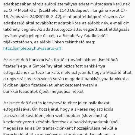
adatbázisában tárolt alábbi személyes adataim átadásra kerülnek
az OTP Mobil Kft. ((Székhely: 1143 Budapest, Hungária körút 17-
19, Adószám: 24386106-2-42), mint adatfeldolgozó részére. Az
adatkezelő által továbbított adatok köre az alábbi: név, e-mail cím,
lakóhely, cégnév. Az adatfeldolgozó által végzett adatfeldolgozási
tevékenység jellege és célja a SimplePay Adatkezelési
tájékoztatóban, az alábbi linken tekinthető meg:
http://simplepay.hu/vasarlo-aff
Az ismétlődő bankkártyás fizetés (továbbiakban: „Ismétlődő
fizetés”) egy, a SimplePay által biztosított bankkártya
elfogadáshoz tartozó funkció, mely azt jelenti, hogy a Vásárló által
a regisztrációs tranzakció során megadott bankkártyaadatokkal a
jövőben újabb fizetéseket lehet kezdeményezni a
bankkártyaadatok újbóli megadása nélkül.
Az Ismétlődő fizetés igénybevételéhez jelen nyilatkozat
elfogadásával Ön hozzájárul, hogy a sikeres regisztrációs
tranzakciót követően jelen webshopban (slowtime.hu)
kezdeményezett későbbi fizetések a bankkártyaadatok újbóli
megadása és az Ön tranzakciónként hozzájárulása nélkül a
Kereskedő által kezdeményezve történjenek. Figyelem(!): a