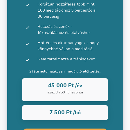
Korlátlan hozzáférés több mint
160 meditációhoz 5 percestől a
30 percesig
Relaxációs zenék -
fókuszáláshoz és elalváshoz
Háttér- és oktatóanyagok - hogy
könnyebbé váljon a meditáció
Nem tartalmazza a tréningeket
2 féle automatikusan megújuló előfizetés:
45 000 Ft
/év
azaz 3 750 Ft havonta
7 500 Ft
/hó