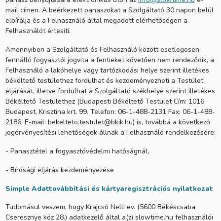
mail címen. A beérkezett panaszokat a Szolgáltató 30 napon belül
elbírálja és a Felhasználó által megadott elérhetőségen a
Felhasználót értesíti.
Amennyiben a Szolgáltató és Felhasználó között esetlegesen
fennálló fogyasztói jogvita a fentieket követően nem rendeződik, a
Felhasználó a lakóhelye vagy tartózkodási helye szerint illetékes
békéltető testülethez fordulhat és kezdeményezheti a Testület
eljárását, illetve fordulhat a Szolgáltató székhelye szerint illetékes
Békéltető Testülethez (Budapesti Békéltető Testület Cím: 1016
Budapest, Krisztina krt. 99. Telefon: 06-1-488-2131 Fax: 06-1-488-
2186; E-mail: bekelteto.testulet@bkik.hu) is, továbbá a következő
jogérvényesítési lehetőségek állnak a Felhasználó rendelkezésére:
- Panasztétel a fogyasztóvédelmi hatóságnál,
- Bírósági eljárás kezdeményezése
Simple Adattovábbítási és kártyaregisztrációs nyilatkozat
Tudomásul veszem, hogy Krajcsó Nelli ev. (5600 Békéscsaba
Cseresznye köz 28.) adatkezelő által a(z) slowtime.hu felhasználói