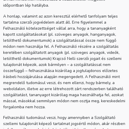
időpontban lép hatályba.
A honlap, valamint az azon keresztül elérhető tanfolyam teljes
tartalma szerzői jogvédelem alatt áll. Erre figyelemmel a
Felhasználó kötelezettséget vállal arra, hogy a tananyagként
kapott szolgáltatásokat (pl. szöveges anyagok, hanganyagok,
letölthető dokumentumok) a szolgáltatással össze nem függő
módon nem használja fel. A Felhasználó részére a szolgáltatás
keretében szolgáltatott anyagok (pl. szöveges anyagok, videók,
letölthető dokumentumok) Krajcsó Nelli szerzői jogait és szellemi
tulajdonát képezik, azok bármilyen – a szolgáltatással nem
összefüggő – felhasználása kizárólag a jogtulajdonos előzetes
írásbeli hozzájárulása alapján megengedett. A Felhasználó mint
megrendelő tudomásul veszi, és nem ellenzi, hogy bármely, a
weboldalon, illetve az erre létrehozott zárt rendszerben található
szolgáltatást, tananyagot kizárólag maga használhatja fel, azokat
mással, másokkal semmilyen módon nem osztja meg, kereskedelmi
forgalomba nem hozza.
Felhasználó tudomásul veszi, hogy amennyiben a Szolgáltató
szellemi tulajdonát képező tartalmat jogsértő módon, akár részben