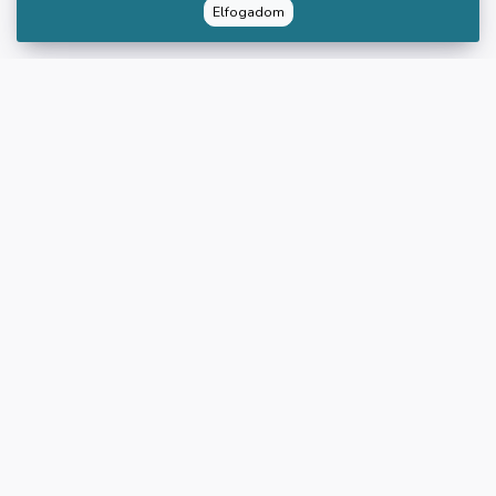
Elfogadom
Rólunk
Segítség
A SlowTime-ról
Gyakori kérdések
Oktatóink
Cégeknek
A mindfulnessről
Kapcsolat
Blog
Impresszum
Podcast
ÁSZF
Ajándékutalvány
Adatvédelem
Hírlevél