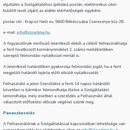
eljuttatni a Szolgáltatóhoz (például postán, elektronikus úton
küldött levél útján) az alábbi elérhetőségek egyikére:
postai cím : Krajcsó Nelli ev, 5600 Békéscsaba Cseresznye köz 28.
e-mail:
info@slowtime.hu
A fogyasztónak minősülő Jelentkező ebből a célból felhasználhatja
a fent hivatkozott kormányrendelet 2. számú mellékletében
szereplő felmondási nyilatkozat-mintát is.
A Jelentkező határidőben gyakorolja felmondási jogát, ha a fent
megjelölt határidő lejárta előtt elküldi nyilatkozatát.
Felhasználó a jelen Szerződést a fenti 14 napos határidőt
követően is bármikor felmondhatja illetve a Szolgáltatást
lemondhatja, mely esetben a szerződés a Felhasználó által
választott előfizetési időszak végével szűnik meg.
Panaszkezelés
A Felhasználónak a Szolgáltatással kapcsolatban lehetősége van
panasz benyújtására elektronikus úton az
info@slowtime.hu
e-