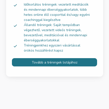
Időkorlátos tréningek: vezetett meditációk
és mindennapi éberséggyakorlatok, több
hetes online élő csoporttal és/vagy egyéni
coachinggal kiegészítve
Állandó tréningek: Saját tempódban
végezhető, vezetett videós tréningek,
bevezetővel, meditációval és mindennapi
éberséggyakorlatokkal
Tréningjeinkhez egyszeri vásárlással
örökös hozzáférést kapsz
Tovább a tréningek listájához