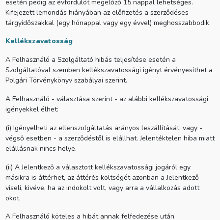
esetén pedig az évfordulót megelőző 15 nappal lehetséges.
Kifejezett lemondás hiányában az előfizetés a szerződéses
tárgyidőszakkal (egy hónappal vagy egy évvel) meghosszabbodik.
Kellékszavatosság
A Felhasználó a Szolgáltató hibás teljesítése esetén a
Szolgáltatóval szemben kellékszavatossági igényt érvényesíthet a
Polgári Törvénykönyv szabályai szerint.
A Felhasználó - választása szerint - az alábbi kellékszavatossági
igényekkel élhet:
(i) Igényelheti az ellenszolgáltatás arányos leszállítását, vagy -
végső esetben - a szerződéstől is elállhat. Jelentéktelen hiba miatt
elállásnak nincs helye.
(ii) A Jelentkező a választott kellékszavatossági jogáról egy
másikra is áttérhet, az áttérés költségét azonban a Jelentkező
viseli, kivéve, ha az indokolt volt, vagy arra a vállalkozás adott
okot.
A Felhasználó köteles a hibát annak felfedezése után