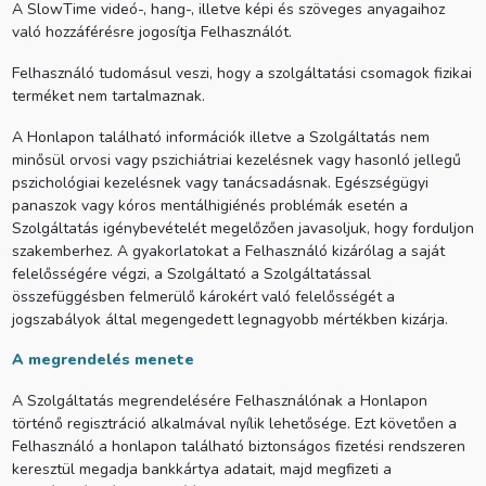
A SlowTime videó-, hang-, illetve képi és szöveges anyagaihoz
való hozzáférésre jogosítja Felhasználót.
Felhasználó tudomásul veszi, hogy a szolgáltatási csomagok fizikai
terméket nem tartalmaznak.
A Honlapon található információk illetve a Szolgáltatás nem
minősül orvosi vagy pszichiátriai kezelésnek vagy hasonló jellegű
pszichológiai kezelésnek vagy tanácsadásnak. Egészségügyi
panaszok vagy kóros mentálhigiénés problémák esetén a
Szolgáltatás igénybevételét megelőzően javasoljuk, hogy forduljon
szakemberhez. A gyakorlatokat a Felhasználó kizárólag a saját
felelősségére végzi, a Szolgáltató a Szolgáltatással
összefüggésben felmerülő károkért való felelősségét a
jogszabályok által megengedett legnagyobb mértékben kizárja.
A megrendelés menete
A Szolgáltatás megrendelésére Felhasználónak a Honlapon
történő regisztráció alkalmával nyílik lehetősége. Ezt követően a
Felhasználó a honlapon található biztonságos fizetési rendszeren
keresztül megadja bankkártya adatait, majd megfizeti a