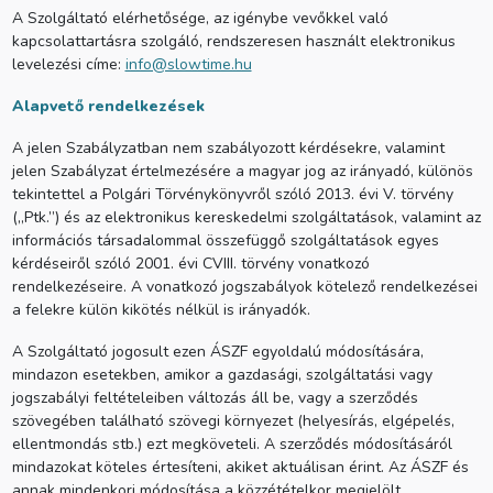
A Szolgáltató elérhetősége, az igénybe vevőkkel való
kapcsolattartásra szolgáló, rendszeresen használt elektronikus
levelezési címe:
info@slowtime.hu
Alapvető rendelkezések
A jelen Szabályzatban nem szabályozott kérdésekre, valamint
jelen Szabályzat értelmezésére a magyar jog az irányadó, különös
tekintettel a Polgári Törvénykönyvről szóló 2013. évi V. törvény
(„Ptk.”) és az elektronikus kereskedelmi szolgáltatások, valamint az
információs társadalommal összefüggő szolgáltatások egyes
kérdéseiről szóló 2001. évi CVIII. törvény vonatkozó
rendelkezéseire. A vonatkozó jogszabályok kötelező rendelkezései
a felekre külön kikötés nélkül is irányadók.
A Szolgáltató jogosult ezen ÁSZF egyoldalú módosítására,
mindazon esetekben, amikor a gazdasági, szolgáltatási vagy
jogszabályi feltételeiben változás áll be, vagy a szerződés
szövegében található szövegi környezet (helyesírás, elgépelés,
ellentmondás stb.) ezt megköveteli. A szerződés módosításáról
mindazokat köteles értesíteni, akiket aktuálisan érint. Az ÁSZF és
annak mindenkori módosítása a közzétételkor megjelölt