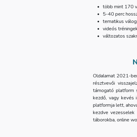
több mint 170 v
5-40 perc hoss
tematikus válo
videós tréninge
változatos szak
N
Oldalamat 2021-ben 
résztvevői visszaje
támogató platform s
kezdő, vagy kevés 
platformja lett, aho
kezdve vezesselek 
táborokba, online wo