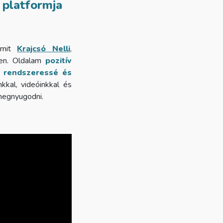
 platformja
 amit
Krajcsó Nelli
,
ben. Oldalam
pozitív
s rendszeressé és
kkal, videóinkkal és
 megnyugodni.