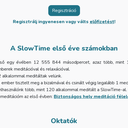
Regisztráció
Regisztrálj ingyenesen vagy válts
előfizetést
!
A SlowTime első éve számokban
ső egy évében 12 555 844 másodpercet, azaz több, mint 1
berek meditációval és relaxációval.
 alkalommal meditáltak velünk.
mber tisztelt meg a bizalmával és csinált végig legalább 1 medi
elhasználónk több, mint 120 alkalommal meditált a SlowTime-al.
meditációm az első évben:
Biztonságos hely meditáció félel
Oktatók