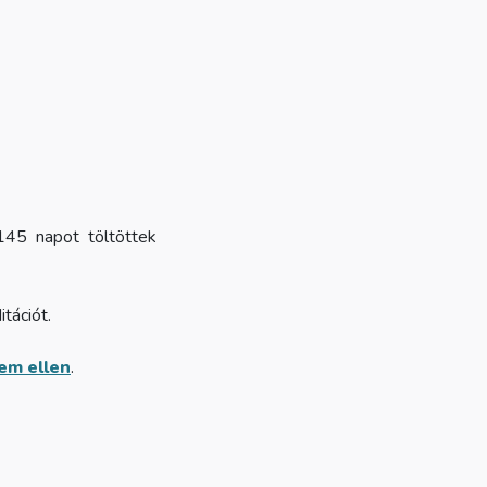
45 napot töltöttek
tációt.
em ellen
.