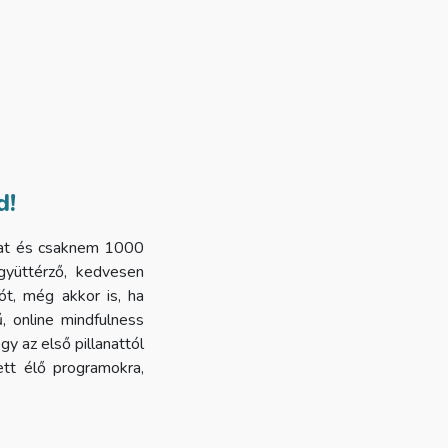
d!
alat és csaknem 1000
együttérző, kedvesen
ót, még akkor is, ha
 online mindfulness
y az első pillanattól
tt élő programokra,