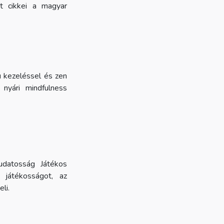
rt cikkei a magyar
u kezeléssel és zen
 nyári mindfulness
udatosság Játékos
játékosságot, az
li.