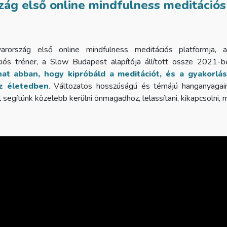
ág első online mindfulness meditációs
ország első online mindfulness meditációs platformja,
ciós tréner, a Slow Budapest alapítója állított össze 2021-
hat abban, hogy kipróbáld a meditációt, és a gyakorlá
az életedben
. Változatos hosszúságú és témájú hanganyagain
l segítünk közelebb kerülni önmagadhoz, lelassítani, kikapcsolni,