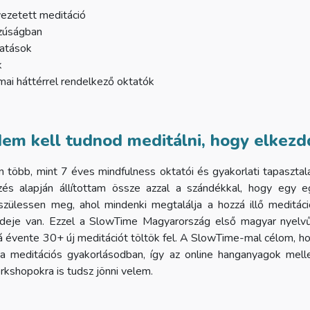
ezetett meditáció
zúságban
gatások
k
mai háttérrel rendelkező oktatók
em kell tudnod meditálni, hogy elkezd
több, mint 7 éves mindfulness oktatói és gyakorlati tapaszt
lzés alapján állítottam össze azzal a szándékkal, hogy egy 
zülessen meg, ahol mindenki megtalálja a hozzá illő meditáci
ideje van. Ezzel a SlowTime Magyarország első magyar nyelvű,
vá évente 30+ új meditációt töltök fel. A SlowTime-mal célom, hog
a meditációs gyakorlásodban, így az online hanganyagok melle
rkshopokra is tudsz jönni velem.