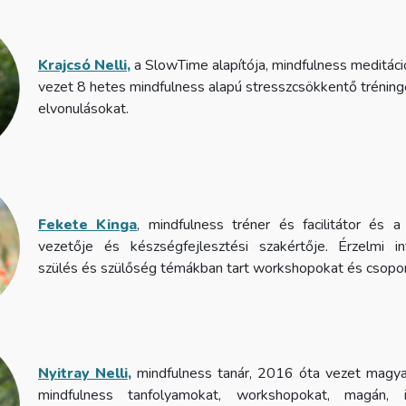
Krajcsó Nelli
,
a SlowTime alapítója, mindfulness meditáci
vezet 8 hetes mindfulness alapú stresszcsökkentő trénin
elvonulásokat.
Fekete Kinga
, mindfulness tréner és facilitátor és 
vezetője és készségfejlesztési szakértője. Érzelmi int
szülés és szülőség témákban tart workshopokat és csopor
Nyitray Nelli,
mindfulness tanár, 2016 óta vezet magya
mindfulness tanfolyamokat, workshopokat, magán, i