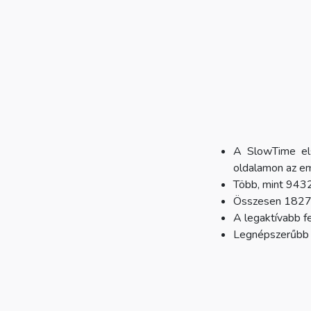
A SlowTime el
oldalamon az em
Több, mint 9432
Összesen 1827 e
A legaktívabb f
Legnépszerűbb 