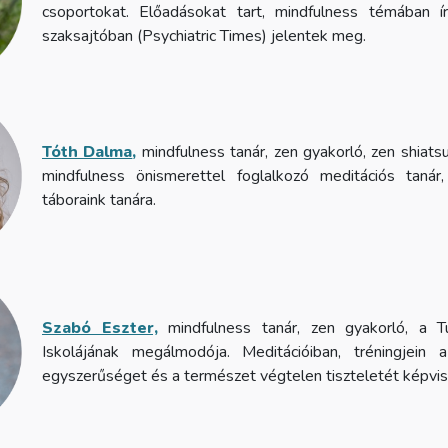
csoportokat. Előadásokat tart, mindfulness témában í
szaksajtóban (Psychiatric Times) jelentek meg.
Tóth Dalma
,
mindfulness tanár, zen gyakorló, zen shiats
mindfulness önismerettel foglalkozó meditációs tanár,
táboraink tanára.
Szabó Eszter,
mindfulness tanár, zen gyakorló, a T
Iskolájának megálmodója. Meditációiban, tréningjein a
egyszerűséget és a természet végtelen tiszteletét képvise