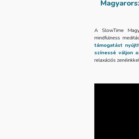
Magyarorsz
A SlowTime Magyar
mindfulness meditá
támogatást nyújt
színessé váljon 
relaxációs zenéinkke