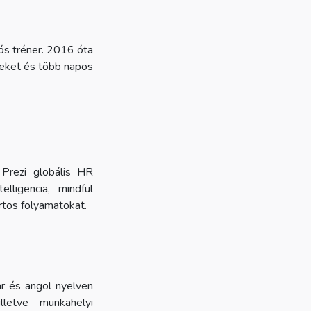
ós tréner. 2016 óta
geket és több napos
a Prezi globális HR
elligencia, mindful
tos folyamatokat.
r és angol nyelven
lletve munkahelyi