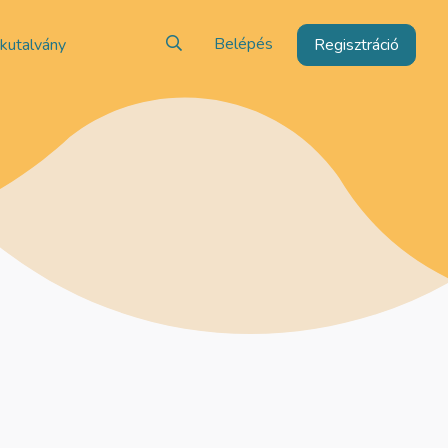
Belépés
kutalvány
Regisztráció