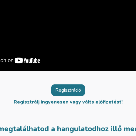
Regisztráció
Regisztrálj ingyenesen vagy válts
előfizetést
!
megtalálhatod a hangulatodhoz illő med