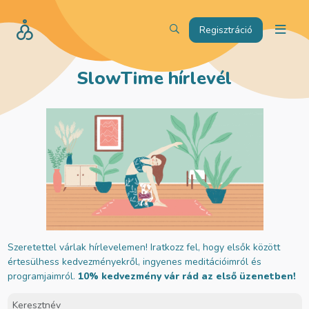
Regisztráció
SlowTime hírlevél
Szeretettel várlak hírlevelemen! Iratkozz fel, hogy elsők között
értesülhess kedvezményekről, ingyenes meditációimról és
programjaimról.
10% kedvezmény vár rád az első üzenetben!