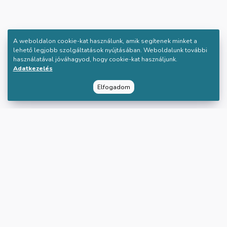
A weboldalon cookie-kat használunk, amik segítenek minket a
lehető legjobb szolgáltatások nyújtásában. Weboldalunk további
használatával jóváhagyod, hogy cookie-kat használjunk.
Adatkezelés
Elfogadom
Rólunk
Segítség
A SlowTime-ról
Gyakori kérdések
Oktatóink
Cégeknek
A mindfulnessről
Kapcsolat