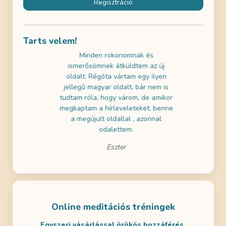
Regisztráció
Tarts velem!
használni az
Minden rokonomnak és
Az ingyene
k gratulálni!
ismerősömnek átküldtem az új
próbáltam 
ai szemmel is
oldalt. Régóta vártam egy ilyen
nagyon jól 
a tartalmak is
jellegű magyar oldalt, bár nem is
a gyerekeim
m! Remélem
tudtam róla, hogy várom, de amikor
- ezért dö
en is lesz
megkaptam a hírleveleteket, benne
legalább eg
ditálni.
a megújult oldallal , azonnal
odalettem.
Eszter
Online meditációs tréningek
Egyszeri vásárlással örökös hozzáférés.