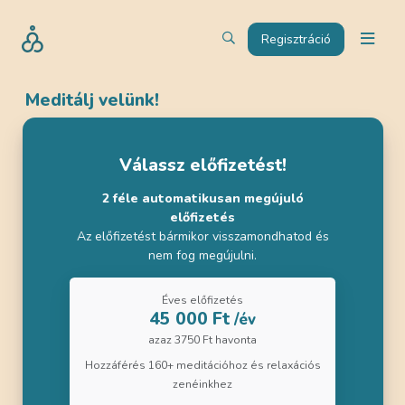
Regisztráció
Meditálj velünk!
Válassz előfizetést!
2 féle automatikusan megújuló
előfizetés
Az előfizetést bármikor visszamondhatod és
nem fog megújulni.
Éves előfizetés
45 000 Ft
/év
azaz 3750 Ft havonta
Hozzáférés 160+ meditációhoz és relaxációs
zenéinkhez