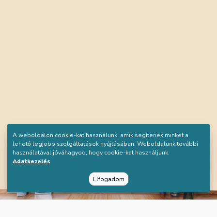
A weboldalon cookie-kat használunk, amik segítenek minket a
lehető legjobb szolgáltatások nyújtásában. Weboldalunk további
használatával jóváhagyod, hogy cookie-kat használjunk.
Adatkezelés
Elfogadom