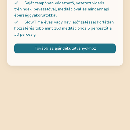
Saját tempóban végezhető, vezetett videós
tréningek, bevezetővel, meditációval és mindennapi
éberséggyakorlatokkal
SlowTime éves vagy havi előfizetéssel korlátlan
hozzáférés több mint 160 meditációhoz 5 percestől a
30 percesig
Tovább az ajándékutalványokhoz