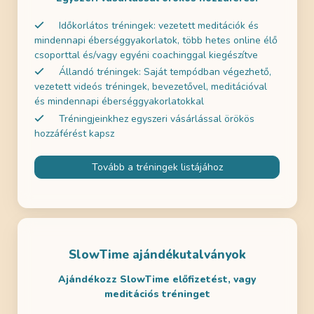
Időkorlátos tréningek: vezetett meditációk és
mindennapi éberséggyakorlatok, több hetes online élő
csoporttal és/vagy egyéni coachinggal kiegészítve
Állandó tréningek: Saját tempódban végezhető,
vezetett videós tréningek, bevezetővel, meditációval
és mindennapi éberséggyakorlatokkal
Tréningjeinkhez egyszeri vásárlással örökös
hozzáférést kapsz
Tovább a tréningek listájához
SlowTime ajándékutalványok
Ajándékozz SlowTime előfizetést, vagy
meditációs tréninget