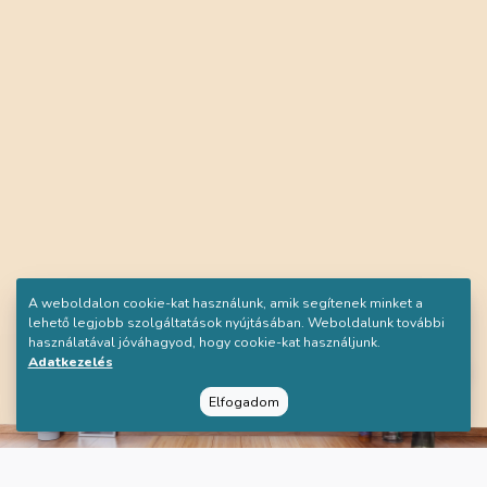
A weboldalon cookie-kat használunk, amik segítenek minket a
lehető legjobb szolgáltatások nyújtásában. Weboldalunk további
használatával jóváhagyod, hogy cookie-kat használjunk.
Adatkezelés
Elfogadom