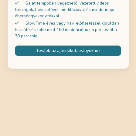
Saját tempóban végezhető, vezetett videós
tréningek, bevezetővel, meditációval és mindennapi
éberséggyakorlatokkal
SlowTime éves vagy havi előfizetéssel korlátlan
hozzáférés több mint 160 meditációhoz 5 percestől a
30 percesig
Tovább az ajándékutalványokhoz