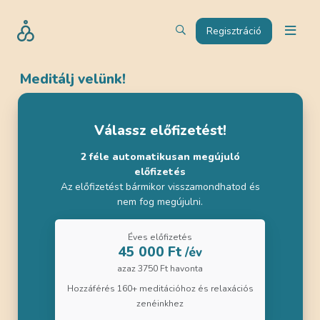
Regisztráció
Meditálj velünk!
Válassz előfizetést!
2 féle automatikusan megújuló
előfizetés
Az előfizetést bármikor visszamondhatod és
nem fog megújulni.
Éves előfizetés
45 000 Ft
/év
azaz 3750 Ft havonta
Hozzáférés 160+ meditációhoz és relaxációs
zenéinkhez