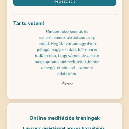
Regisztráció
Tarts velem!
használni az
Minden rokonomnak és
Az ingyene
k gratulálni!
ismerősömnek átküldtem az új
próbáltam 
ai szemmel is
oldalt. Régóta vártam egy ilyen
nagyon jól 
a tartalmak is
jellegű magyar oldalt, bár nem is
a gyerekeim
m! Remélem
tudtam róla, hogy várom, de amikor
- ezért dö
en is lesz
megkaptam a hírleveleteket, benne
legalább eg
ditálni.
a megújult oldallal , azonnal
odalettem.
Eszter
Online meditációs tréningek
Egyszeri vásárlással örökös hozzáférés.