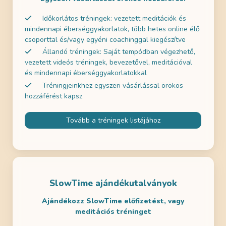
Időkorlátos tréningek: vezetett meditációk és
mindennapi éberséggyakorlatok, több hetes online élő
csoporttal és/vagy egyéni coachinggal kiegészítve
Állandó tréningek: Saját tempódban végezhető,
vezetett videós tréningek, bevezetővel, meditációval
és mindennapi éberséggyakorlatokkal
Tréningjeinkhez egyszeri vásárlással örökös
hozzáférést kapsz
Tovább a tréningek listájához
SlowTime ajándékutalványok
Ajándékozz SlowTime előfizetést, vagy
meditációs tréninget