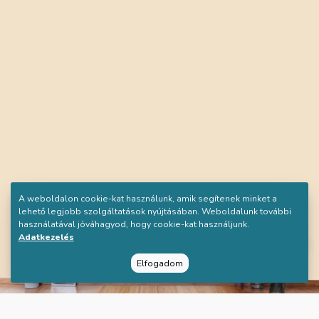
A weboldalon cookie-kat használunk, amik segítenek minket a
lehető legjobb szolgáltatások nyújtásában. Weboldalunk további
használatával jóváhagyod, hogy cookie-kat használjunk.
Adatkezelés
Elfogadom