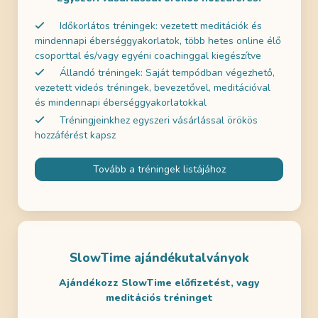
Időkorlátos tréningek: vezetett meditációk és
mindennapi éberséggyakorlatok, több hetes online élő
csoporttal és/vagy egyéni coachinggal kiegészítve
Állandó tréningek: Saját tempódban végezhető,
vezetett videós tréningek, bevezetővel, meditációval
és mindennapi éberséggyakorlatokkal
Tréningjeinkhez egyszeri vásárlással örökös
hozzáférést kapsz
Tovább a tréningek listájához
SlowTime ajándékutalványok
Ajándékozz SlowTime előfizetést, vagy
meditációs tréninget