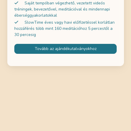
Saját tempóban végezhető, vezetett videós
tréningek, bevezetővel, meditációval és mindennapi
éberséggyakorlatokkal
SlowTime éves vagy havi előfizetéssel korlátlan
hozzáférés több mint 160 meditációhoz 5 percestől a
30 percesig
Tovább az ajándékutalványokhoz