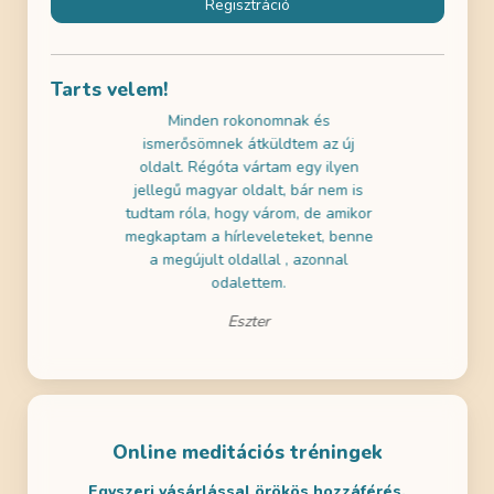
Regisztráció
Tarts velem!
használni az
Minden rokonomnak és
Az ingyene
k gratulálni!
ismerősömnek átküldtem az új
próbáltam 
ai szemmel is
oldalt. Régóta vártam egy ilyen
nagyon jól 
a tartalmak is
jellegű magyar oldalt, bár nem is
a gyerekeim
m! Remélem
tudtam róla, hogy várom, de amikor
- ezért dö
en is lesz
megkaptam a hírleveleteket, benne
legalább eg
ditálni.
a megújult oldallal , azonnal
odalettem.
Eszter
Online meditációs tréningek
Egyszeri vásárlással örökös hozzáférés.