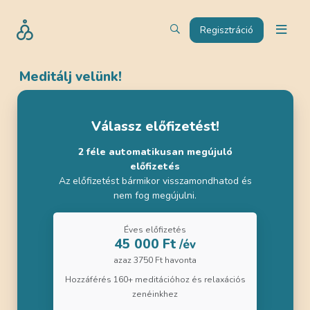
Regisztráció
Meditálj velünk!
Válassz előfizetést!
2 féle automatikusan megújuló
előfizetés
Az előfizetést bármikor visszamondhatod és
nem fog megújulni.
Éves előfizetés
45 000 Ft
/év
azaz 3750 Ft havonta
Hozzáférés 160+ meditációhoz és relaxációs
zenéinkhez