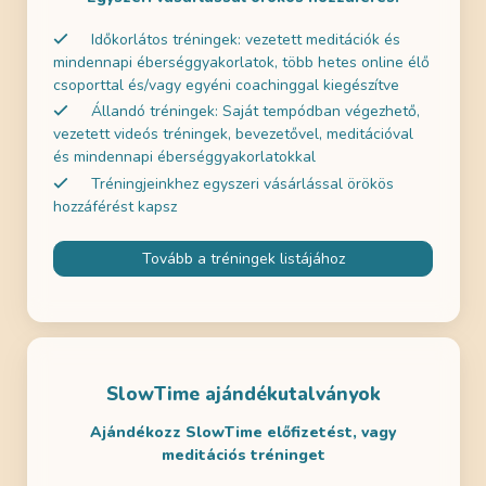
Időkorlátos tréningek: vezetett meditációk és
mindennapi éberséggyakorlatok, több hetes online élő
csoporttal és/vagy egyéni coachinggal kiegészítve
Állandó tréningek: Saját tempódban végezhető,
vezetett videós tréningek, bevezetővel, meditációval
és mindennapi éberséggyakorlatokkal
Tréningjeinkhez egyszeri vásárlással örökös
hozzáférést kapsz
Tovább a tréningek listájához
SlowTime ajándékutalványok
Ajándékozz SlowTime előfizetést, vagy
meditációs tréninget