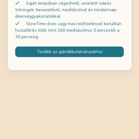
Saját tempóban végezhető, vezetett videós
tréningek, bevezetővel, meditációval és mindennapi
éberséggyakorlatokkal
SlowTime éves vagy havi előfizetéssel korlátlan
hozzáférés több mint 160 meditációhoz 5 percestől a
30 percesig
Tovább az ajándékutalványokhoz