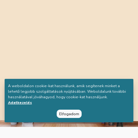
A weboldalon cookie-kat használunk, amik segítenek minket a
lehető legjobb szolgáltatások nyújtásában. Weboldalunk további
használatával jóváhagyod, hogy cookie-kat használjunk.
Adatkezelés
Elfogadom