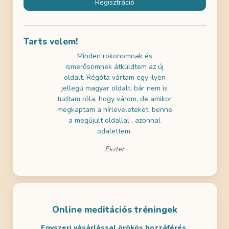
Regisztráció
Tarts velem!
használni az
Minden rokonomnak és
Az ingyene
k gratulálni!
ismerősömnek átküldtem az új
próbáltam 
ai szemmel is
oldalt. Régóta vártam egy ilyen
nagyon jól 
a tartalmak is
jellegű magyar oldalt, bár nem is
a gyerekeim
m! Remélem
tudtam róla, hogy várom, de amikor
- ezért dö
en is lesz
megkaptam a hírleveleteket, benne
legalább eg
ditálni.
a megújult oldallal , azonnal
odalettem.
Eszter
Online meditációs tréningek
Egyszeri vásárlással örökös hozzáférés.