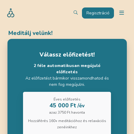
Regisztráció
Meditálj velünk!
Válassz előfizetést!
2 féle automatikusan megújuló
előfizetés
Az előfizetést bármikor visszamondhatod és
nem fog megújulni.
Éves előfizetés
45 000 Ft
/év
azaz 3750 Ft havonta
Hozzáférés 160+ meditációhoz és relaxációs
zenéinkhez