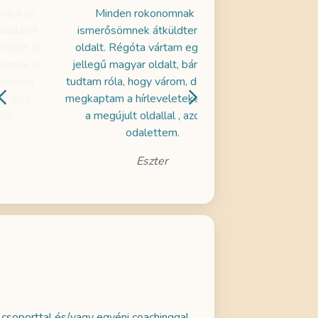
Minden rokonomnak és
Az ingyenes próbai
ismerősömnek átküldtem az új
próbáltam ki több me
oldalt. Régóta vártam egy ilyen
nagyon jól esett hal
jellegű magyar oldalt, bár nem is
a gyerekeim is hallga
tudtam róla, hogy várom, de amikor
- ezért döntöttem ú
megkaptam a hírleveleteket, benne
legalább egy hónapig 
a megújult oldallal , azonnal
maradok
odalettem.
Zseni
Eszter
 csoporttal és/vagy egyéni coachinggal