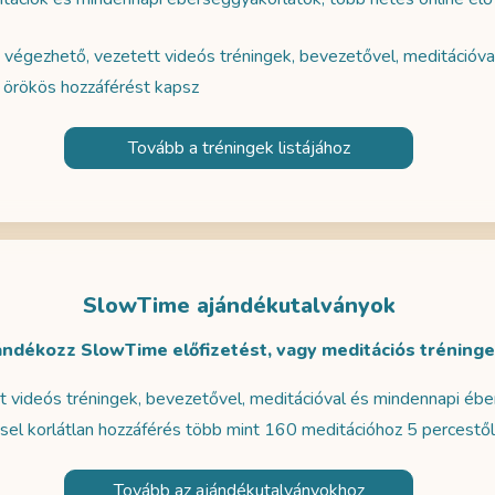
 végezhető, vezetett videós tréningek, bevezetővel, meditációv
l örökös hozzáférést kapsz
Tovább a tréningek listájához
SlowTime ajándékutalványok
ándékozz SlowTime előfizetést, vagy meditációs tréninge
 videós tréningek, bevezetővel, meditációval és mindennapi éb
sel korlátlan hozzáférés több mint 160 meditációhoz 5 percestől
Tovább az ajándékutalványokhoz