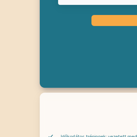
Nelli csodála
jelenlétű o
gyakorlás n
mindenna
lehetőséget
fi
Időkorlátos tréningek: vezetett med