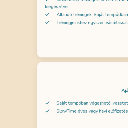
kiegészítve
Állandó tréningek: Saját tempódban
Tréningjeinkhez egyszeri vásárlássa
Aj
Saját tempóban végezhető, vezetett
SlowTime éves vagy havi előfizetés