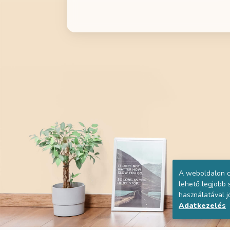
A weboldalon c
lehető legjobb
használatával j
Adatkezelés