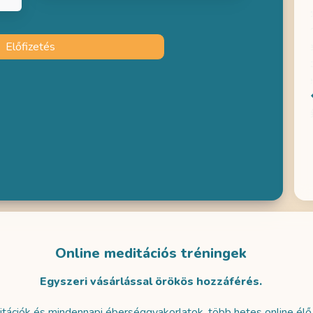
tos, és megnyugtató
Pár napja kezdtem el használni az
ktató, a vele való
oldalt, amihez szeretnék gratulálni!
agyon jó kiszakás a
Előfizetés
Felhasználói és szakmai szemmel is
pok pörgéséből,
szuper lett, és persze a tartalmak is
 ad az igazi befelé
nagyon jók! Köszönöm! Remélem
gyelésre.
hamarosan személyesen is lesz
alkalom együtt meditálni.
Hanna
Gergely
Online meditációs tréningek
Egyszeri vásárlással örökös hozzáférés.
itációk és mindennapi éberséggyakorlatok, több hetes online élő