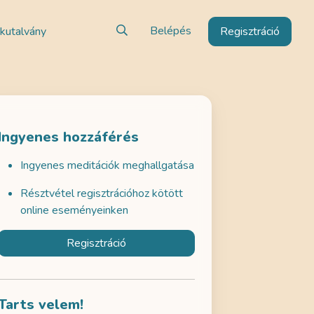
Belépés
kutalvány
Regisztráció
Ingyenes hozzáférés
Ingyenes meditációk meghallgatása
Résztvétel regisztrációhoz kötött
online eseményeinken
Regisztráció
Tarts velem!