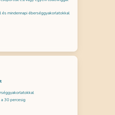
al és mindennapi éberséggyakorlatokkal
t
erséggyakorlatokkal
 a 30 percesig