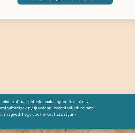
ookie-kat használunk, amik segítenek minket a
 szolgáltatások nyújtásában. Weboldalunk további
óváhagyod, hogy cookie-kat használjunk.