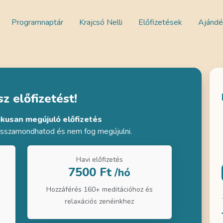
Programnaptár
Krajcsó Nelli
Előfizetések
Ajándé
z előfizetést!
ikusan megújuló előfizetés
visszamondhatod és nem fog megújulni.
Havi előfizetés
7500 Ft
/hó
Hozzáférés 160+ meditációhoz és
relaxációs zenéinkhez