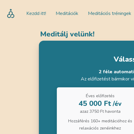
Kezdd itt!
Meditációk
Meditációs tréningek
Meditálj velünk!
Válass
2 féle automat
Az előfizetést bármikor 
Éves előfizetés
45 000 Ft
/év
azaz 3750 Ft havonta
Hozzáférés 160+ meditációhoz és
relaxációs zenéinkhez