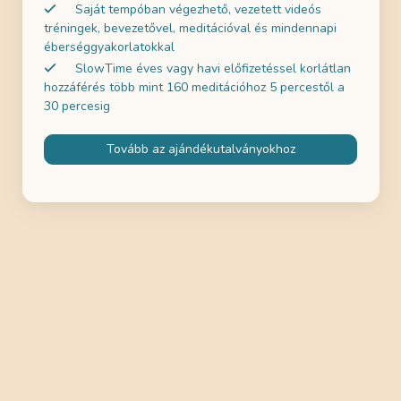
Saját tempóban végezhető, vezetett videós
tréningek, bevezetővel, meditációval és mindennapi
éberséggyakorlatokkal
SlowTime éves vagy havi előfizetéssel korlátlan
hozzáférés több mint 160 meditációhoz 5 percestől a
30 percesig
Tovább az ajándékutalványokhoz