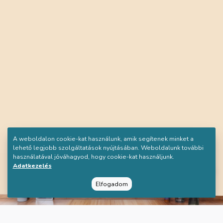
A weboldalon cookie-kat használunk, amik segítenek minket a
lehető legjobb szolgáltatások nyújtásában. Weboldalunk további
használatával jóváhagyod, hogy cookie-kat használjunk.
Adatkezelés
Elfogadom