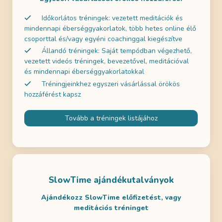
Időkorlátos tréningek: vezetett meditációk és
mindennapi éberséggyakorlatok, több hetes online élő
csoporttal és/vagy egyéni coachinggal kiegészítve
Állandó tréningek: Saját tempódban végezhető,
vezetett videós tréningek, bevezetővel, meditációval
és mindennapi éberséggyakorlatokkal
Tréningjeinkhez egyszeri vásárlással örökös
hozzáférést kapsz
Tovább a tréningek listájához
SlowTime ajándékutalványok
Ajándékozz SlowTime előfizetést, vagy
meditációs tréninget