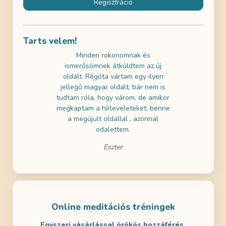
Regisztráció
Tarts velem!
használni az
Minden rokonomnak és
Az ingyene
k gratulálni!
ismerősömnek átküldtem az új
próbáltam 
ai szemmel is
oldalt. Régóta vártam egy ilyen
nagyon jól 
a tartalmak is
jellegű magyar oldalt, bár nem is
a gyerekeim
m! Remélem
tudtam róla, hogy várom, de amikor
- ezért dö
en is lesz
megkaptam a hírleveleteket, benne
legalább eg
ditálni.
a megújult oldallal , azonnal
odalettem.
Eszter
Online meditációs tréningek
Egyszeri vásárlással örökös hozzáférés.