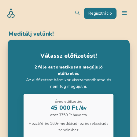
Regisztráció
Meditálj velünk!
Válassz előfizetést!
2 féle automatikusan megújuló
előfizetés
Az előfizetést bármikor visszamondhatod és
nem fog megújulni.
Éves előfizetés
45 000 Ft
/év
azaz 3750 Ft havonta
Hozzáférés 160+ meditációhoz és relaxációs
zenéinkhez