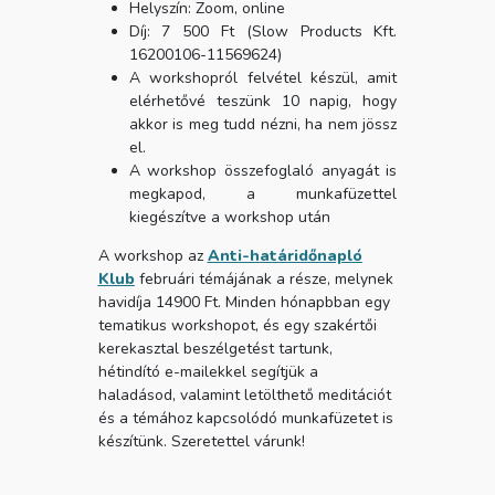
Helyszín: Zoom, online
Díj: 7 500 Ft (Slow Products Kft.
16200106-11569624)
A workshopról felvétel készül, amit
elérhetővé teszünk 10 napig, hogy
akkor is meg tudd nézni, ha nem jössz
el.
A workshop összefoglaló anyagát is
megkapod, a munkafüzettel
kiegészítve a workshop után
A workshop az
Anti-határidőnapló
Klub
februári témájának a része, melynek
havidíja 14900 Ft. Minden hónapbban egy
tematikus workshopot, és egy szakértői
kerekasztal beszélgetést tartunk,
hétindító e-mailekkel segítjük a
haladásod, valamint letölthető meditációt
és a témához kapcsolódó munkafüzetet is
készítünk. Szeretettel várunk!