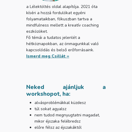
a Lélektöltés oldal alapítója. 2021 óta
kíséri a hozzá fordulókat egyéni
folyamataikban, fókuszban tartva a
mindfulness mellett a kreatív coaching
eszközöket.
Fő témái a tudatos jelenlét a
hétköznapokban, az önmagunkkal való
kapcsolódás és belső erőforrásaink.
Ismerd meg Csillát ››
Neked ajánljuk a
workshopot, ha:
alvásproblémákkal küzdesz
túl sokat agyalsz
nem tudod megnyugtatni magadat,
mikor éjszaka felébredsz
előre félsz az éjszakáktól