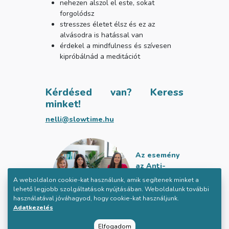
nehezen alszol el este, sokat
forgolódsz
stresszes életet élsz és ez az
alvásodra is hatással van
érdekel a mindfulness és szívesen
kipróbálnád a meditációt
Kérdésed van? Keress
minket!
nelli@slowtime.hu
Az esemény
az
Anti-
A weboldalon cookie-kat használunk, amik segítenek minket a
lehető legjobb szolgáltatások nyújtásában. Weboldalunk további
használatával jóváhagyod, hogy cookie-kat használjunk.
Adatkezelés
határidőnapló Klub
Elfogadom
tagjainak