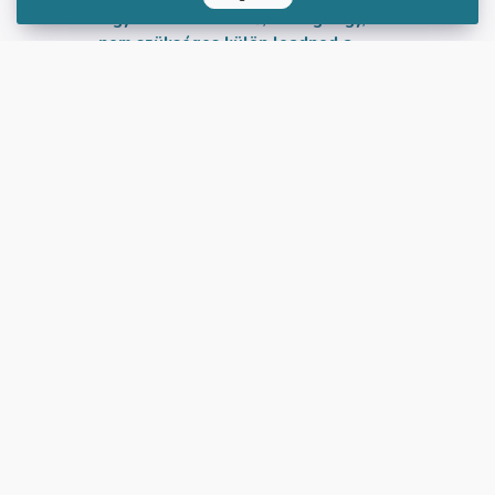
ingyenesen elérhető, ha tag vagy,
nem szükséges külön leadnod a
jelentkezésedet! Ha te is szeretnéd
ebben a hónapban a Klub teljes
februári anyagait megkapni,
csatlakozz a klubhoz
››