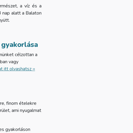
rmészet, a víz és a
 nap alatt a Balaton
yütt.
n gyakorlása
münket célzottan a
ióban vagy
 itt olvashatsz ››
tre, finom ételekre
rület, ami nyugalmat
tes gyakorláson