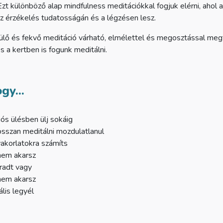
 Ezt különböző alap mindfulness meditációkkal fogjuk elérni, ahol 
z érzékelés tudatosságán és a légzésen lesz.
ülő és fekvő meditáció várható, elmélettel és megosztással me
 a kertben is fogunk meditálni.
gy...
iós ülésben ülj sokáig
osszan meditálni mozdulatlanul
akorlatokra számíts
nem akarsz
áradt vagy
nem akarsz
ális legyél