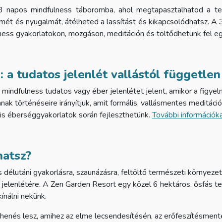
 3 napos mindfulness táboromba, ahol megtapasztalhatod a te
mét és nyugalmát, átélheted a lassítást és kikapcsolódhatsz. A 3
lness gyakorlatokon, mozgáson, meditáción és töltődhetünk fel eg
 a tudatos jelenlét vallástól függetle
mindfulness tudatos vagy éber jelenlétet jelent, amikor a figyel
annak történéseire irányítjuk, amit formális, vallásmentes meditác
lis éberséggyakorlatok során fejleszthetünk.
További információkat
hatsz?
és délutáni gyakorlásra, szaunázásra, feltöltő természeti környeze
 jelenlétére. A Zen Garden Resort egy közel 6 hektáros, ősfás te
kínálni nekünk.
ihenés
lesz, amihez az elme lecsendesítésén, az erőfeszítésmen