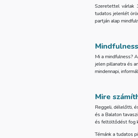
Szeretettel várlak
tudatos jelenlét örö
partján alap mindfu
Mindfulness:
Mi a mindfulness? A 
jelen pillanatra és 
mindennapi, informá
Mire számít
Reggeli, délelőtti, 
és a Balaton tavaszi
és feltöltődést fog 
Témánk a tudatos p