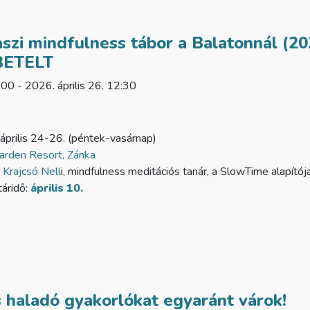
aszi mindfulness tábor a Balatonnál (20
 BETELT
:00 - 2026. április 26. 12:30
április 24-26. (péntek-vasárnap)
arden Resort, Zánka
:
Krajcsó Nell
i, mindfulness meditációs tanár, a SlowTime alapítój
táridő:
április 10.
 haladó gyakorlókat egyaránt várok!