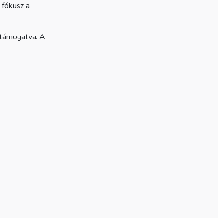
a fókusz a
gtámogatva. A