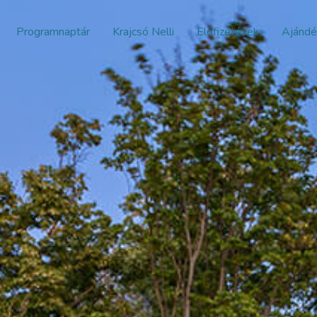
Programnaptár
Krajcsó Nelli
Előfizetések
Ajándé