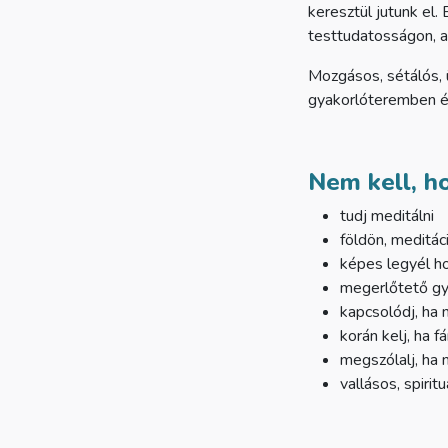
keresztül jutunk el.
testtudatosságon, a
Mozgásos, sétálós, 
gyakorlóteremben és
Nem kell, ho
tudj meditálni
földön, meditác
képes legyél h
megerlőtető gy
kapcsolódj, ha 
korán kelj, ha f
megszólalj, ha 
vallásos, spiritu