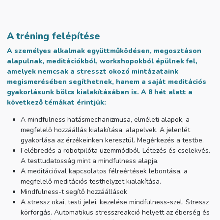
A tréning felépítése
A személyes alkalmak együttműködésen, megosztáson
alapulnak, meditációkból, workshopokból épülnek fel,
amelyek nemcsak a stresszt okozó mintázataink
megismerésében segíthetnek, hanem a saját meditációs
gyakorlásunk bölcs kialakításában is. A 8 hét alatt a
következő témákat érintjük:
A mindfulness hatásmechanizmusa, elméleti alapok, a
megfelelő hozzáállás kialakítása, alapelvek. A jelenlét
gyakorlása az érzékeinken keresztül. Megérkezés a testbe.
Felébredés a robotpilóta üzemmódból. Létezés és cselekvés.
A testtudatosság mint a mindfulness alapja.
A meditációval kapcsolatos félreértések lebontása, a
megfelelő meditációs testhelyzet kialakítása.
Mindfulness-t segítő hozzáállások
A stressz okai, testi jelei, kezelése mindfulness-szel. Stressz
körforgás. Automatikus stresszreakció helyett az éberség és