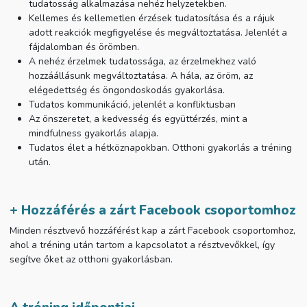
tudatosság alkalmazása nehéz helyzetekben.
Kellemes és kellemetlen érzések tudatosítása és a rájuk
adott reakciók megfigyelése és megváltoztatása. Jelenlét a
fájdalomban és örömben.
A nehéz érzelmek tudatossága, az érzelmekhez való
hozzáállásunk megváltoztatása. A hála, az öröm, az
elégedettség és öngondoskodás gyakorlása.
Tudatos kommunikáció, jelenlét a konfliktusban
Az önszeretet, a kedvesség és együttérzés, mint a
mindfulness gyakorlás alapja.
Tudatos élet a hétköznapokban. Otthoni gyakorlás a tréning
után.
+ Hozzáférés a zárt Facebook csoportomhoz
Minden résztvevő hozzáférést kap a zárt Facebook csoportomhoz,
ahol a tréning után tartom a kapcsolatot a résztvevőkkel, így
segítve őket az otthoni gyakorlásban.