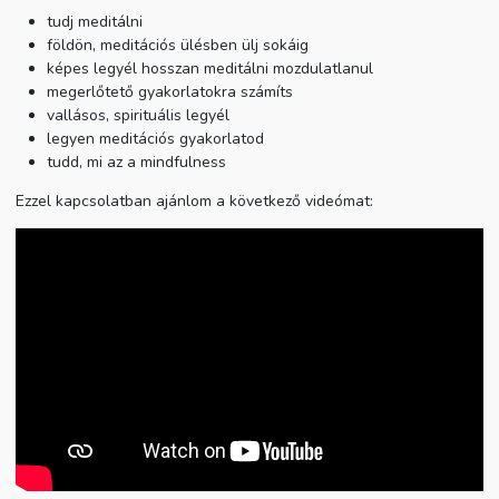
tudj meditálni
földön, meditációs ülésben ülj sokáig
képes legyél hosszan meditálni mozdulatlanul
megerlőtető gyakorlatokra számíts
vallásos, spirituális legyél
legyen meditációs gyakorlatod
tudd, mi az a mindfulness
Ezzel kapcsolatban ajánlom a következő videómat: