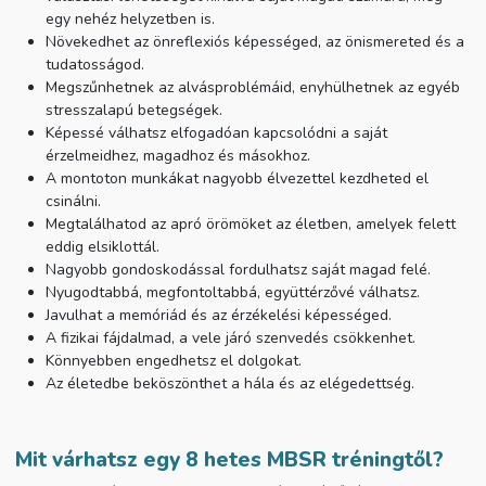
egy nehéz helyzetben is.
Növekedhet az önreflexiós képességed, az önismereted és a
tudatosságod.
Megszűnhetnek az alvásproblémáid, enyhülhetnek az egyéb
stresszalapú betegségek.
Képessé válhatsz elfogadóan kapcsolódni a saját
érzelmeidhez, magadhoz és másokhoz.
A montoton munkákat nagyobb élvezettel kezdheted el
csinálni.
Megtalálhatod az apró örömöket az életben, amelyek felett
eddig elsiklottál.
Nagyobb gondoskodással fordulhatsz saját magad felé.
Nyugodtabbá, megfontoltabbá, együttérzővé válhatsz.
Javulhat a memóriád és az érzékelési képességed.
A fizikai fájdalmad, a vele járó szenvedés csökkenhet.
Könnyebben engedhetsz el dolgokat.
Az életedbe beköszönthet a hála és az elégedettség.
Mit várhatsz egy 8 hetes MBSR tréningtől?