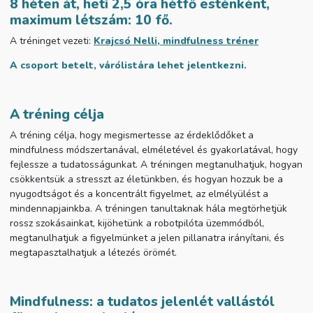
8 héten át, heti 2,5 óra hétfő esténként,
m
aximum létszám: 10 fő.
A tréninget vezeti:
Krajcsó Nelli, mindfulness tréner
A csoport betelt, várólistára lehet jelentkezni.
A tréning célja
A tréning célja, hogy megismertesse az érdeklődőket a
mindfulness módszertanával, elméletével és gyakorlatával, hogy
fejlessze a tudatosságunkat. A tréningen megtanulhatjuk, hogyan
csökkentsük a stresszt az életünkben, és hogyan hozzuk be a
nyugodtságot és a koncentrált figyelmet, az elmélyülést a
mindennapjainkba. A tréningen tanultaknak hála megtörhetjük
rossz szokásainkat, kijöhetünk a robotpilóta üzemmódból,
megtanulhatjuk a figyelmünket a jelen pillanatra irányítani, és
megtapasztalhatjuk a létezés örömét.
Mindfulness: a tudatos jelenlét vallástól