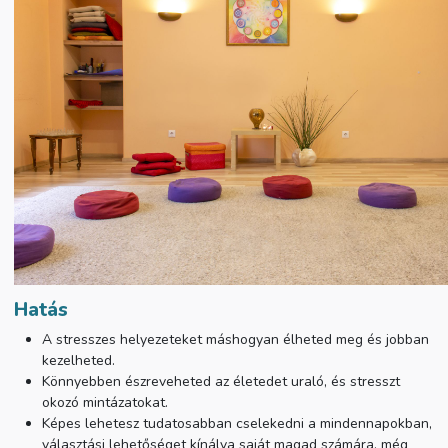
Hatás
A stresszes helyezeteket máshogyan élheted meg és jobban
kezelheted.
Könnyebben észreveheted az életedet uraló, és stresszt
okozó mintázatokat.
Képes lehetesz tudatosabban cselekedni a mindennapokban,
választási lehetőséget kínálva saját magad számára, még