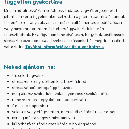
független gyakorlása
Mi a mindfulness? A mindfulness tudatos vagy éber jelenlétet
jelent, amikor a figyelmünket célzottan a jelen pillanatra és annak
történéseire irányítjuk, amit formális, vallásmentes meditációban
vagy mindennapi, informális éberséggyakorlatok során
fejleszthetünk. Ez a figyelem lehetővé teszi, hogy tudatosíthassuk
stresszt okozó gondolati-érzelmi szokásainkat és meg tudjuk őket
változtatni.
További információkat itt olvashatsz ››
Neked ajánlom, ha:
túl sokat agyalsz
stresszes környezetben kell helyt állnod
stresszalapú betegséggel küzdesz
meg akarsz szabadulni valamilyen rossz szokásodtól
nehezedre esik egy dolgora koncentrálni
fáraszt a napi robot
sokszor vagy elégedetlen, nem találsz örömöt az életben
mindig másra vágysz, mint ami van
különböző feltételekhez kötöd a boldogságod