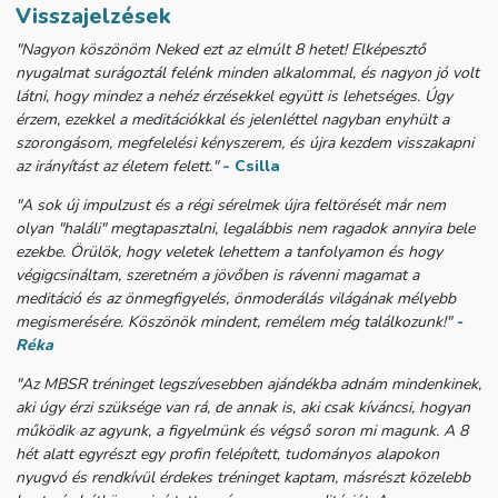
Visszajelzések
"Nagyon köszönöm Neked ezt az elmúlt 8 hetet! Elképesztő
nyugalmat surágoztál felénk minden alkalommal, és nagyon jó volt
látni, hogy mindez a nehéz érzésekkel együtt is lehetséges. Úgy
érzem, ezekkel a meditációkkal és jelenléttel nagyban enyhült a
szorongásom, megfelelési kényszerem, és újra kezdem visszakapni
az irányítást az életem felett."
-
Csilla
"A sok új impulzust és a régi sérelmek újra feltörését már nem
olyan "haláli" megtapasztalni, legalábbis nem ragadok annyira bele
ezekbe. Örülök, hogy veletek lehettem a tanfolyamon és hogy
végigcsináltam, szeretném a jövőben is rávenni magamat a
meditáció és az önmegfigyelés, önmoderálás világának mélyebb
megismerésére. Köszönök mindent, remélem még találkozunk!"
-
Réka
"Az MBSR tréninget legszívesebben ajándékba adnám mindenkinek,
aki úgy érzi szüksége van rá, de annak is, aki csak kíváncsi, hogyan
működik az agyunk, a figyelmünk és végső soron mi magunk. A 8
hét alatt egyrészt egy profin felépített, tudományos alapokon
nyugvó és rendkívül érdekes tréninget kaptam, másrészt közelebb