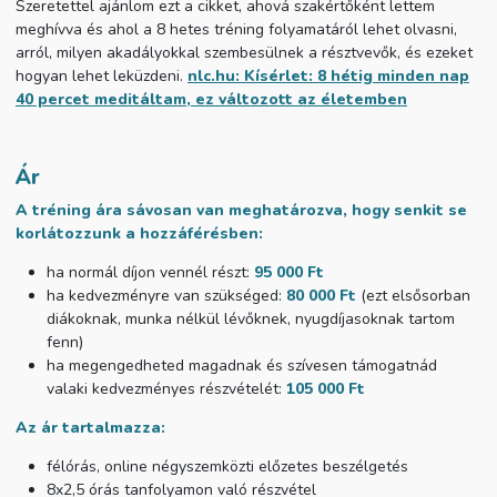
Szeretettel ajánlom ezt a cikket, ahová szakértőként lettem
meghívva és ahol a 8 hetes tréning folyamatáról lehet olvasni,
arról, milyen akadályokkal szembesülnek a résztvevők, és ezeket
hogyan lehet leküzdeni.
nlc.hu: Kísérlet: 8 hétig minden nap
40 percet meditáltam, ez változott az életemben
Ár
A tréning ára sávosan van meghatározva, hogy senkit se
korlátozzunk a hozzáférésben:
ha normál díjon vennél részt:
95 000 Ft
ha kedvezményre van szükséged:
80 000 Ft
(ezt elsősorban
diákoknak, munka nélkül lévőknek, nyugdíjasoknak tartom
fenn)
ha megengedheted magadnak és szívesen támogatnád
valaki kedvezményes részvételét:
105 000 Ft
Az ár tartalmazza:
félórás, online négyszemközti előzetes beszélgetés
8x2,5 órás tanfolyamon való részvétel