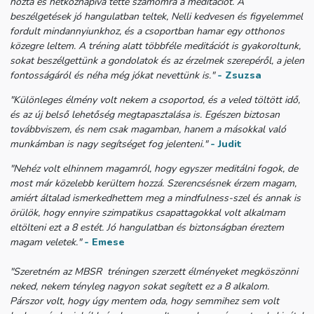
hozta és hétköznapivá tette számomra a meditációt. A
beszélgetések jó hangulatban teltek, Nelli kedvesen és figyelemmel
fordult mindannyiunkhoz, és a csoportban hamar egy otthonos
közegre leltem. A tréning alatt többféle meditációt is gyakoroltunk,
sokat beszélgettünk a gondolatok és az érzelmek szerepéről, a jelen
fontosságáról és néha még jókat nevettünk is."
- Zsuzsa
"Különleges élmény volt nekem a csoportod, és a veled töltött idő,
és az új belső lehetőség megtapasztalása is. Egészen biztosan
továbbviszem, és nem csak magamban, hanem a másokkal való
munkámban is nagy segítséget fog jelenteni."
- Judit
"Nehéz volt elhinnem magamról, hogy egyszer meditálni fogok, de
most már közelebb kerültem hozzá.
Szerencsésnek érzem magam,
amiért általad ismerkedhettem meg a mindfulness-szel és annak is
örülök, hogy ennyire szimpatikus csapattagokkal volt alkalmam
eltölteni ezt a 8 estét. Jó hangulatban és biztonságban éreztem
magam veletek."
- Emese
"Szeretném az MBSR tréningen szerzett élményeket megköszönni
neked, nekem tényleg nagyon sokat segített ez a 8 alkalom.
Párszor volt, hogy úgy mentem oda, hogy semmihez sem volt