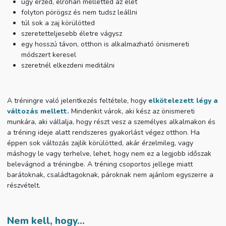
úgy érzed, elrohan melletted az élet
folyton pörögsz és nem tudsz leállni
túl sok a zaj körülötted
szeretetteljesebb életre vágysz
egy hosszú távon, otthon is alkalmazható önismereti
módszert keresel
szeretnél elkezdeni meditálni
A tréningre való jelentkezés feltétele, hogy
elkötelezett légy a
változás mellett.
Mindenkit várok, aki kész az önismereti
munkára, aki vállalja, hogy részt vesz a személyes alkalmakon és
a tréning ideje alatt rendszeres gyakorlást végez otthon. Ha
éppen sok változás zajlik körülötted, akár érzelmileg, vagy
máshogy le vagy terhelve, lehet, hogy nem ez a legjobb időszak
belevágnod a tréningbe. A tréning csoportos jellege miatt
barátoknak, családtagoknak, pároknak nem ajánlom egyszerre a
részvételt.
Nem kell, hogy...