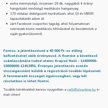
extra mennyiségű, összesen 18 db, nagyjából 4 órányi
hangstúdió minőségű meditációs hanganyag
170 oldalas átdolgozott munkafüzet, ahol 10 év MBSR
tapasztalatát adom át
zárt Facebook csoportos tagság, ahol folyamatosan
szervezek közös meditációs kihívásokat és beszámolok a
saját gyakorlásomról
Fontos:
a jelentkezésed a 40 000 Ft-os előleg
befizetésével válik érvényessé.
A fizetést a következő
számlaszámára tudod utalni: Krajcsó Nelli
-
11600006-
10000006-12413851
.
Érvényes jelentkezés esetén
visszaigazolást küldök a regisztráció további lépéseivel.
A fennmaradó összeget egyösszegben, vagy két
részletben is lehet fizetni.
További kérdésekkel keress nyugodtan a
nelli@slowtime.hu
e-
mail címen!