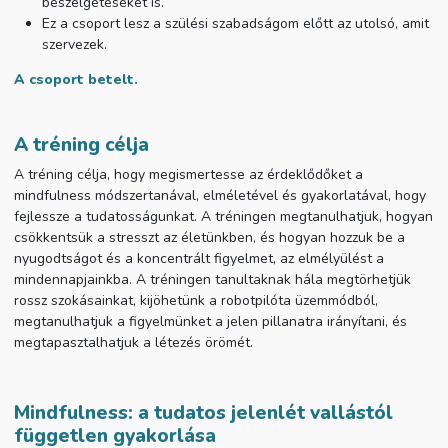
beszélgetéseket is.
Ez a csoport lesz a szülési szabadságom előtt az utolsó, amit
szervezek.
A csoport betelt.
A tréning célja
A tréning célja, hogy megismertesse az érdeklődőket a
mindfulness módszertanával, elméletével és gyakorlatával, hogy
fejlessze a tudatosságunkat. A tréningen megtanulhatjuk, hogyan
csökkentsük a stresszt az életünkben, és hogyan hozzuk be a
nyugodtságot és a koncentrált figyelmet, az elmélyülést a
mindennapjainkba. A tréningen tanultaknak hála megtörhetjük
rossz szokásainkat, kijöhetünk a robotpilóta üzemmódból,
megtanulhatjuk a figyelmünket a jelen pillanatra irányítani, és
megtapasztalhatjuk a létezés örömét.
Mindfulness: a tudatos jelenlét vallástól
független gyakorlása