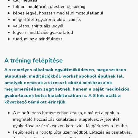
tudj meditálni
földön, meditációs ülésben ülj sokáig
képes legyél hosszan meditálni mozdulatlanul
megerlőtető gyakorlatokra számíts
vallásos, spirituális legyél
legyen meditációs gyakorlatod
tudd, mi az a mindfulness
A tréning felépítése
A személyes alkalmak együttműködésen, megosztáson
alapulnak, meditációkból, workshopokból épülnek fel,
amelyek nemcsak a stresszt okozó mintázataink
megismerésében segíthetnek, hanem a saját meditációs
gyakorlásunk bölcs kialakításában is. A 8 hét alatt a
következő témákat érintjük:
A mindfulness hatásmechanizmusa, elméleti alapok, a
megfelelő hozzáállás kialakítása, alapelvek. A jelenlét
gyakorlása az érzékeinken keresztül. Megérkezés a testbe.
Felébredés a robotpilóta üzemmódból. Létezés és cselekvés.