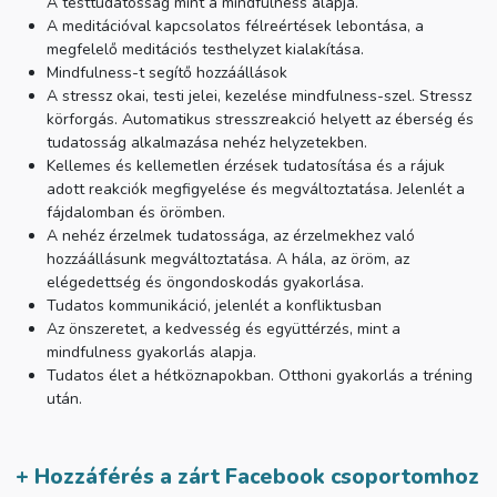
A testtudatosság mint a mindfulness alapja.
A meditációval kapcsolatos félreértések lebontása, a
megfelelő meditációs testhelyzet kialakítása.
Mindfulness-t segítő hozzáállások
A stressz okai, testi jelei, kezelése mindfulness-szel. Stressz
körforgás. Automatikus stresszreakció helyett az éberség és
tudatosság alkalmazása nehéz helyzetekben.
Kellemes és kellemetlen érzések tudatosítása és a rájuk
adott reakciók megfigyelése és megváltoztatása. Jelenlét a
fájdalomban és örömben.
A nehéz érzelmek tudatossága, az érzelmekhez való
hozzáállásunk megváltoztatása. A hála, az öröm, az
elégedettség és öngondoskodás gyakorlása.
Tudatos kommunikáció, jelenlét a konfliktusban
Az önszeretet, a kedvesség és együttérzés, mint a
mindfulness gyakorlás alapja.
Tudatos élet a hétköznapokban. Otthoni gyakorlás a tréning
után.
+ Hozzáférés a zárt Facebook csoportomhoz