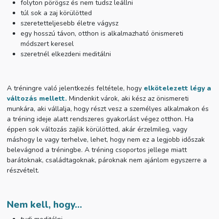
folyton pörögsz és nem tudsz leállni
túl sok a zaj körülötted
szeretetteljesebb életre vágysz
egy hosszú távon, otthon is alkalmazható önismereti
módszert keresel
szeretnél elkezdeni meditálni
A tréningre való jelentkezés feltétele, hogy
elkötelezett légy a
változás mellett.
Mindenkit várok, aki kész az önismereti
munkára, aki vállalja, hogy részt vesz a személyes alkalmakon és
a tréning ideje alatt rendszeres gyakorlást végez otthon. Ha
éppen sok változás zajlik körülötted, akár érzelmileg, vagy
máshogy le vagy terhelve, lehet, hogy nem ez a legjobb időszak
belevágnod a tréningbe. A tréning csoportos jellege miatt
barátoknak, családtagoknak, pároknak nem ajánlom egyszerre a
részvételt.
Nem kell, hogy...