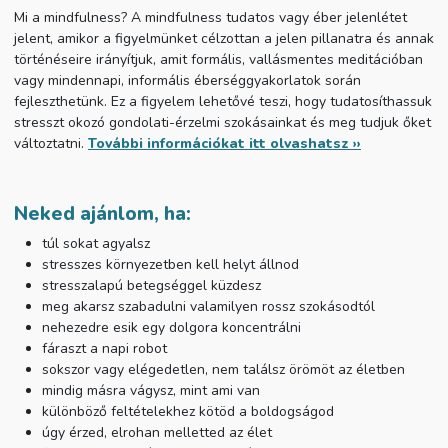
Mi a mindfulness? A mindfulness tudatos vagy éber jelenlétet
jelent, amikor a figyelmünket célzottan a jelen pillanatra és annak
történéseire irányítjuk, amit formális, vallásmentes meditációban
vagy mindennapi, informális éberséggyakorlatok során
fejleszthetünk. Ez a figyelem lehetővé teszi, hogy tudatosíthassuk
stresszt okozó gondolati-érzelmi szokásainkat és meg tudjuk őket
változtatni.
További információkat itt olvashatsz ››
Neked ajánlom, ha:
túl sokat agyalsz
stresszes környezetben kell helyt állnod
stresszalapú betegséggel küzdesz
meg akarsz szabadulni valamilyen rossz szokásodtól
nehezedre esik egy dolgora koncentrálni
fáraszt a napi robot
sokszor vagy elégedetlen, nem találsz örömöt az életben
mindig másra vágysz, mint ami van
különböző feltételekhez kötöd a boldogságod
úgy érzed, elrohan melletted az élet