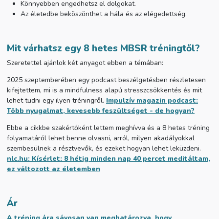
Könnyebben engedhetsz el dolgokat.
Az életedbe beköszönthet a hála és az elégedettség.
Mit várhatsz egy 8 hetes MBSR tréningtől?
Szeretettel ajánlok két anyagot ebben a témában:
2025 szeptemberében egy podcast beszélgetésben részletesen
kifejtettem, mi is a mindfulness alapú stresszcsökkentés és mit
lehet tudni egy ilyen tréningről.
Impulzív magazin podcast:
Több nyugalmat, kevesebb feszültséget - de hogyan?
Ebbe a cikkbe szakértőként lettem meghívva és a 8 hetes tréning
folyamatáról lehet benne olvasni, arról, milyen akadályokkal
szembesülnek a résztvevők, és ezeket hogyan lehet leküzdeni.
nlc.hu: Kísérlet: 8 hétig minden nap 40 percet meditáltam,
ez változott az életemben
Ár
A tréning ára sávosan van meghatározva, hogy