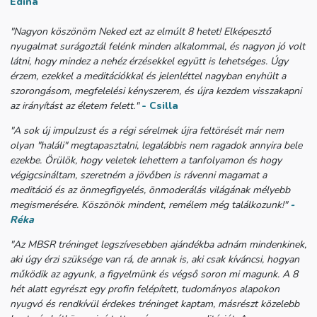
Edina
"Nagyon köszönöm Neked ezt az elmúlt 8 hetet! Elképesztő
nyugalmat surágoztál felénk minden alkalommal, és nagyon jó volt
látni, hogy mindez a nehéz érzésekkel együtt is lehetséges. Úgy
érzem, ezekkel a meditációkkal és jelenléttel nagyban enyhült a
szorongásom, megfelelési kényszerem, és újra kezdem visszakapni
az irányítást az életem felett."
-
Csilla
"A sok új impulzust és a régi sérelmek újra feltörését már nem
olyan "haláli" megtapasztalni, legalábbis nem ragadok annyira bele
ezekbe. Örülök, hogy veletek lehettem a tanfolyamon és hogy
végigcsináltam, szeretném a jövőben is rávenni magamat a
meditáció és az önmegfigyelés, önmoderálás világának mélyebb
megismerésére. Köszönök mindent, remélem még találkozunk!"
-
Réka
"Az MBSR tréninget legszívesebben ajándékba adnám mindenkinek,
aki úgy érzi szüksége van rá, de annak is, aki csak kíváncsi, hogyan
működik az agyunk, a figyelmünk és végső soron mi magunk. A 8
hét alatt egyrészt egy profin felépített, tudományos alapokon
nyugvó és rendkívül érdekes tréninget kaptam, másrészt közelebb