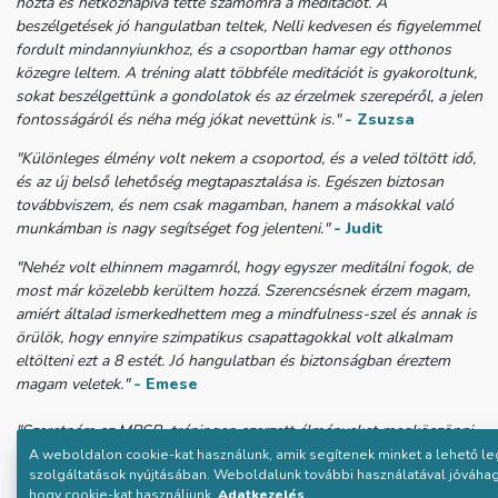
hozta és hétköznapivá tette számomra a meditációt. A
beszélgetések jó hangulatban teltek, Nelli kedvesen és figyelemmel
fordult mindannyiunkhoz, és a csoportban hamar egy otthonos
közegre leltem. A tréning alatt többféle meditációt is gyakoroltunk,
sokat beszélgettünk a gondolatok és az érzelmek szerepéről, a jelen
fontosságáról és néha még jókat nevettünk is."
- Zsuzsa
"Különleges élmény volt nekem a csoportod, és a veled töltött idő,
és az új belső lehetőség megtapasztalása is. Egészen biztosan
továbbviszem, és nem csak magamban, hanem a másokkal való
munkámban is nagy segítséget fog jelenteni."
- Judit
"Nehéz volt elhinnem magamról, hogy egyszer meditálni fogok, de
most már közelebb kerültem hozzá.
Szerencsésnek érzem magam,
amiért általad ismerkedhettem meg a mindfulness-szel és annak is
örülök, hogy ennyire szimpatikus csapattagokkal volt alkalmam
eltölteni ezt a 8 estét. Jó hangulatban és biztonságban éreztem
magam veletek."
- Emese
"Szeretném az MBSR tréningen szerzett élményeket megköszönni
neked, nekem tényleg nagyon sokat segített ez a 8 alkalom.
A weboldalon cookie-kat használunk, amik segítenek minket a lehető l
szolgáltatások nyújtásában. Weboldalunk további használatával jóváha
Párszor volt, hogy úgy mentem oda, hogy semmihez sem volt
hogy cookie-kat használjunk.
Adatkezelés