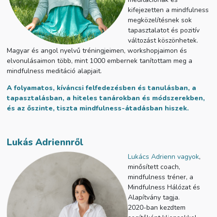
kifejezetten a mindfulness
megközelítésnek sok
tapasztalatot és pozitív
változást köszönhetek.
Magyar és angol nyelvű tréningjeimen, workshopjaimon és
elvonulásaimon több, mint 1000 embernek tanítottam meg a
mindfulness meditáció alapjait.
A folyamatos, kíváncsi felfedezésben és tanulásban, a
tapasztalásban, a hiteles tanárokban és módszerekben,
és az őszinte, tiszta mindfulness-átadásban hiszek.
Lukás Adriennről
Lukács Adrienn vagyok
,
minősített coach,
mindfulness tréner, a
Mindfulness Hálózat és
Alapítvány tagja.
2020-ban kezdtem