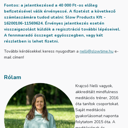
Fontos:
a jelentkezésed a 40 000 Ft-os előleg
befizetésével válik érvényessé.
A fizetést a következő
számlaszámára tudod utalni: Slow Products Kft -
16200106-11569624
.
Érvényes jelentkezés esetén
visszaigazolást küldök a regisztráció további lépéseivel.
A fennmaradó összeget egyösszegben, vagy két
részletben is lehet fizetni.
További kérdésekkel keress nyugodtan a
nelli@slowtime.hu
e-
mail címen!
Rólam
Krajcsó Nelli vagyok,
akkreditált mindfulness
meditációs tréner, 2016
óta tanítok csoportokat.
Saját meditációs
gyakorlásomat naponta
folytatom 2015 óta. A
meditációnak és