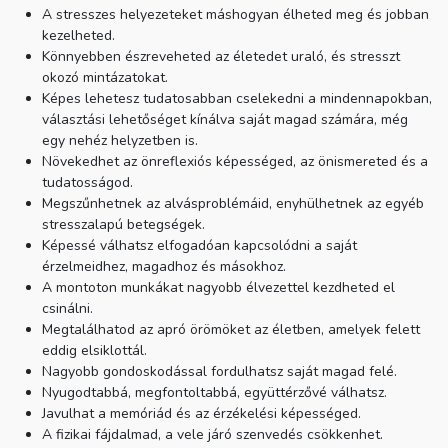
A stresszes helyezeteket máshogyan élheted meg és jobban
kezelheted.
Könnyebben észreveheted az életedet uraló, és stresszt
okozó mintázatokat.
Képes lehetesz tudatosabban cselekedni a mindennapokban,
választási lehetőséget kínálva saját magad számára, még
egy nehéz helyzetben is.
Növekedhet az önreflexiós képességed, az önismereted és a
tudatosságod.
Megszűnhetnek az alvásproblémáid, enyhülhetnek az egyéb
stresszalapú betegségek.
Képessé válhatsz elfogadóan kapcsolódni a saját
érzelmeidhez, magadhoz és másokhoz.
A montoton munkákat nagyobb élvezettel kezdheted el
csinálni.
Megtalálhatod az apró örömöket az életben, amelyek felett
eddig elsiklottál.
Nagyobb gondoskodással fordulhatsz saját magad felé.
Nyugodtabbá, megfontoltabbá, együttérzővé válhatsz.
Javulhat a memóriád és az érzékelési képességed.
A fizikai fájdalmad, a vele járó szenvedés csökkenhet.