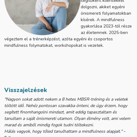
segítőként kliensekkel
dolgozni, akiket egyéni
önismereti folyamatokban
kísérek. A mindfulness
gyakorlása 2023-tól része
az életemnek. 2025-ben
végeztem el a trénerképzést, azóta egyéni és csoportos
mindfulness folymatokat, workshopokat is vezetek.
Visszajelzések
"Nagyon sokat adott nekem a 8 hetes MBSR-tréning és a veletek
töltött idő. Nehéz pontosan szavakba önteni, de úgy érzem, hogy
segített finomhangolni mindazt, amit eddig tapasztaltam és
tanultam a saját önismereti utamon.
Olyan élmény volt, ami velem
marad és amiből mindig fogok tudni töltekezni.
Hálás vagyok, hogy tőled tanulhattam a mindfulness alapjait."
-