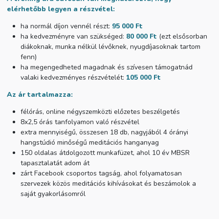
elérhetőbb legyen a részvétel:
ha normál díjon vennél részt:
95 000 Ft
ha kedvezményre van szükséged:
80 000 Ft
(ezt elsősorban
diákoknak, munka nélkül lévőknek, nyugdíjasoknak tartom
fenn)
ha megengedheted magadnak és szívesen támogatnád
valaki kedvezményes részvételét:
105 000 Ft
Az ár tartalmazza:
félórás, online négyszemközti előzetes beszélgetés
8x2,5 órás tanfolyamon való részvétel
extra mennyiségű, összesen 18 db, nagyjából 4 órányi
hangstúdió minőségű meditációs hanganyag
150 oldalas átdolgozott munkafüzet, ahol 10 év MBSR
tapasztalatát adom át
zárt Facebook csoportos tagság, ahol folyamatosan
szervezek közös meditációs kihívásokat és beszámolok a
saját gyakorlásomról