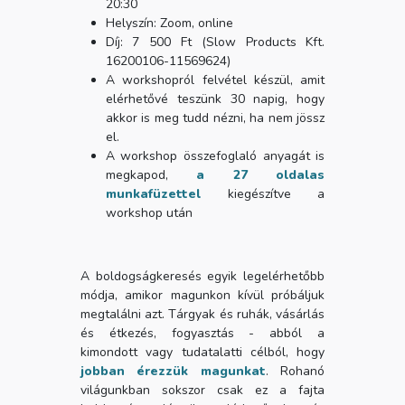
20:30
Helyszín: Zoom, online
Díj: 7 500 Ft (Slow Products Kft.
16200106-11569624)
A workshopról felvétel készül, amit
elérhetővé teszünk 30 napig, hogy
akkor is meg tudd nézni, ha nem jössz
el.
A workshop összefoglaló anyagát is
megkapod,
a 27 oldalas
munkafüzettel
kiegészítve a
workshop után
A boldogságkeresés egyik legelérhetőbb
módja, amikor magunkon kívül próbáljuk
megtalálni azt. Tárgyak és ruhák, vásárlás
és étkezés, fogyasztás - abból a
kimondott vagy tudatalatti célból, hogy
jobban érezzük magunkat
. Rohanó
világunkban sokszor csak ez a fajta