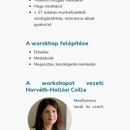
Tudatos mozgás meditáció
Hegy meditáció
+ 27 oldalas munkafüzetből:
sóvárgástérkép, tolerancia ablak
gyakorlat
A worskhop felépítése
Előadás
Meditációk
Megosztás, beszélgetés kérdezés
A workshopot vezeti:
Horváth-Hollósi Csilla
Mindfulness
tanár és coach,