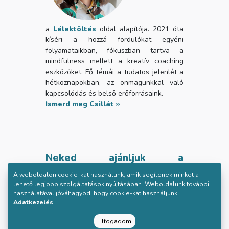
a
Lélektöltés
oldal alapítója. 2021 óta
kíséri a hozzá fordulókat egyéni
folyamataikban, fókuszban tartva a
mindfulness mellett a kreatív coaching
eszközöket. Fő témái a tudatos jelenlét a
hétköznapokban, az önmagunkkal való
kapcsolódás és belső erőforrásaink.
Ismerd meg Csillát ››
Neked ajánljuk a
workshopot, ha:
A weboldalon cookie-kat használunk, amik segítenek minket a
úgy érzed, nehéz megtalálnod az
lehető legjobb szolgáltatások nyújtásában. Weboldalunk további
használatával jóváhagyod, hogy cookie-kat használjunk.
örömöt a mindennapokban
Adatkezelés
alapvetően jó életed van, mégsem
tudod élvezni
Elfogadom
megtanulnád a stresszcsökkentés