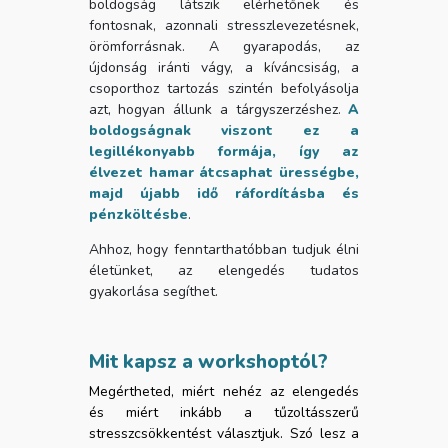
boldogság látszik elérhetőnek és
fontosnak, azonnali stresszlevezetésnek,
örömforrásnak. A gyarapodás, az
újdonság iránti vágy, a kíváncsiság, a
csoporthoz tartozás szintén befolyásolja
azt, hogyan állunk a tárgyszerzéshez.
A
boldogságnak viszont ez a
legillékonyabb formája, így az
élvezet hamar átcsaphat ürességbe,
majd újabb idő ráfordításba és
pénzköltésbe
.
Ahhoz, hogy fenntarthatóbban tudjuk élni
életünket, az elengedés tudatos
gyakorlása segíthet.
Mit kapsz a workshoptól?
Megértheted, miért nehéz az elengedés
és miért inkább a tűzoltásszerű
stresszcsökkentést választjuk. Szó lesz a