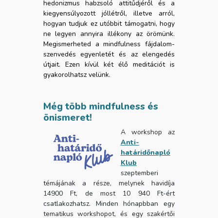
hedonizmus habzsoló attitűdjéről és a
kiegyensúlyozott jóllétről, illetve arról,
hogyan tudjuk ez utóbbit támogatni, hogy
ne legyen annyira illékony az örömünk.
Megismerheted a mindfulness fájdalom-
szenvedés egyenletét és az elengedés
útjait. Ezen kívül két élő meditációt is
gyakorolhatsz velünk.
Még több mindfulness és
önismeret!
A workshop az
Anti-
határidőnapló
Klub
szeptemberi
témájának a része, melynek havidíja
14900 Ft, de most 10 940 Ft-ért
csatlakozhatsz. Minden hónapbban egy
tematikus workshopot, és egy szakértői