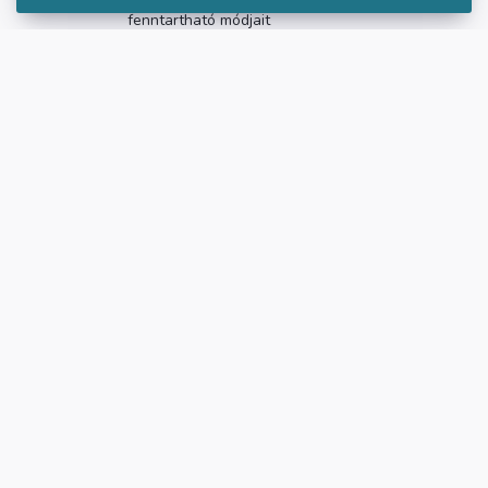
fenntartható módjait
sokszor nyúlsz külső dolgokhoz,
amikor fáradt, ideges, lehangolt vagy
érdekel az elengedés és elfogadás
mindfulness gyakorlata
tudatosabbá válnál a
fogyasztásodban
szívesen kipróbálnád a meditációt
Kérdésed van? Keress
minket!
nelli@slowtime.hu
Az esemény
az
Anti-