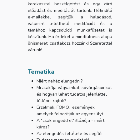
kerekasztal beszélgetést és egy záró
előadást és meditációt tartunk. Hétindító
e-mailekkel segítjük a haladásod,
valamint letölthető meditációt és a
témához kapcsolódó munkafüzetet is
készítünk. Ha érdekel a mindfulness alapú
önismeret, csatlakozz hozzánk! Szeretettel
várunk!
Tematika
Miért nehéz elengedni?
Mi alakítja vágyainkat, sóvárgásainkat
és hogyan lehet tudatos jelenléttel
túllépni rajtuk?
Érzelmek, FOMO, események,
amelyek felborítják az egyensúlyt
A "csak engedd el" illúziója - miért
káros?
Az elengedés feltétele és segítői