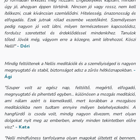
jó formában érkezett meg hozzám. Engedélyeket kaptam, minden
úgy jó, ahogyan éppen történik. Nincsen jó vagy rossz, nem kell
ítélkezni, csak kíváncsian szemlélődni.
Hitelesség, önazonosság és
elfogadás. Ezek jutnak rólad eszembe vezetőként. Személyesen
pedig nagyon jó volt látni, milyen természetesen kapcsolódsz,
fordulsz szeretettel és érdeklődéssel mindenkihez. Tanulok
tőled.
Jövök még, vágyom erre a közegre, amit létrehozol. Köszi
Nelli!"
- Dóri
Mindig feltöltenek a Nellis meditációk és a személyiséged is nagyon
megnyugtató és stabil, biztonságot adsz a zűrös hétköznapokban.
-
Ági
"Szuper volt az egész nap, feltöltő, megértő, elfogadó,
megnyugtató és pihentető egyben... különösen a mozgás meditáció,
ami nálam azért is kiemelkedő, mert korábban a mozgásos
meditációkba nem tudtam ennyire mélyen belehelyezkedni. A
hangfürdő is csoda volt, mindig nagyon élvezem, mert olyan
dolgokat nyit meg az emberben, amely minden tekintetben előre
visz.
"
- Kata
"Nelli mindfulness tanfolyama olyan magokat ültetett el bennem,