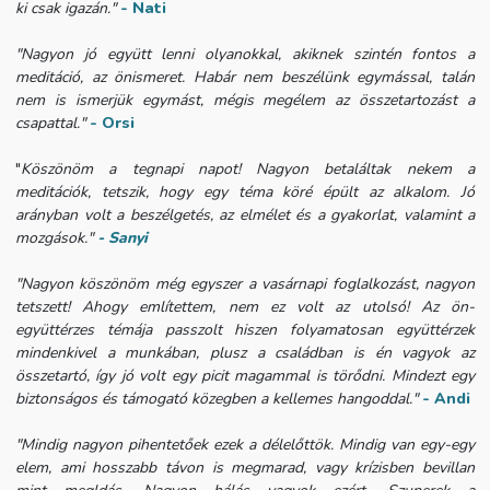
ki csak igazán."
- Nati
"Nagyon jó együtt lenni olyanokkal, akiknek szintén fontos a
meditáció, az önismeret. Habár nem beszélünk egymással, talán
nem is ismerjük egymást, mégis megélem az összetartozást a
csapattal."
- Orsi
"
Köszönöm a tegnapi napot! Nagyon betaláltak nekem a
meditációk, tetszik, hogy egy téma köré épült az alkalom. Jó
arányban volt a beszélgetés, az elmélet és a gyakorlat, valamint a
mozgások."
- Sanyi
"Nagyon köszönöm még egyszer a vasárnapi foglalkozást, nagyon
tetszett! Ahogy említettem, nem ez volt az utolsó! Az ön-
együttérzes témája passzolt hiszen folyamatosan együttérzek
mindenkivel a munkában, plusz a családban is én vagyok az
összetartó, így jó volt egy picit magammal is törődni. Mindezt egy
biztonságos és támogató közegben a kellemes hangoddal."
- Andi
"Mindig nagyon pihentetőek ezek a délelőttök. Mindig van egy-egy
elem, ami hosszabb távon is megmarad, vagy krízisben bevillan