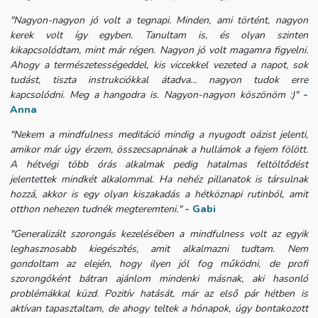
"Nagyon-nagyon jó volt a tegnapi. Minden, ami történt, nagyon
kerek volt így egyben. Tanultam is, és olyan szinten
kikapcsolódtam, mint már régen. Nagyon jó volt magamra figyelni.
Ahogy a természetességeddel, kis viccekkel vezeted a napot, sok
tudást, tiszta instrukciókkal átadva... nagyon tudok erre
kapcsolódni. Meg a hangodra is. Nagyon-nagyon köszönöm :)"
-
Anna
"Nekem a mindfulness meditáció mindig a nyugodt oázist jelenti,
amikor már úgy érzem, összecsapnának a hullámok a fejem fölött.
A hétvégi több órás alkalmak pedig hatalmas feltöltődést
jelentettek mindkét alkalommal. Ha nehéz pillanatok is társulnak
hozzá, akkor is egy olyan kiszakadás a hétköznapi rutinból, amit
otthon nehezen tudnék megteremteni."
- Gabi
"Generalizált szorongás kezelésében a mindfulness volt az egyik
leghasznosabb kiegészítés, amit alkalmazni tudtam. Nem
gondoltam az elején, hogy ilyen jól fog működni, de profi
szorongóként bátran ajánlom mindenki másnak, aki hasonló
problémákkal küzd. Pozitív hatását, már az első pár hétben is
aktívan tapasztaltam, de ahogy teltek a hónapok, úgy bontakozott