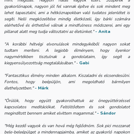
mint megldás. Nagyon hálás vagyok ezért.
Szuperek a
gyakorlónapok, nagyon jól fel vannak építve és sok mindent meg
lehet tapasztalni, ami a hétköznapokban való tudatos jelenlétet is
segíti. Nelli megközelítése mindig életközeli, így bárki számára
elérhetővé és érthetővé válnak a mindfulness módszerei, ami egy
pillanat alatt meg tudja változtatni az életünket."
- Anita
"A korábbi hétvégi elvonulások mindegyikéből nagyon sokat
tudtam meríteni. A legjobb élményem, hogy ilyenkor
nagymértékben tisztulnak a gondolataim, így segít a
kiegyensúlyozottság megtalálásában."
-
Gabi
"Fantasztikus élmény minden alkalom. Kiszaladni és elcsendesülni.
Fontos, hogy beépüljön, ami megoldható bármilyen
élethelyzetben."
- Márk
"Örülök, hogy együtt gyakorolhattuk az önegyüttérzéssel
kapcsolatos meditációkat. Feltöltődtem és sok gondolatot
megindított bennem amiket elvittem magammal."
- Sándor
"Még kezdő vagyok és van hová még fejlődnöm. Sok pici mozzanat
bele-beleépülget a mindennapjaimba, amiket az gyakorló napokon