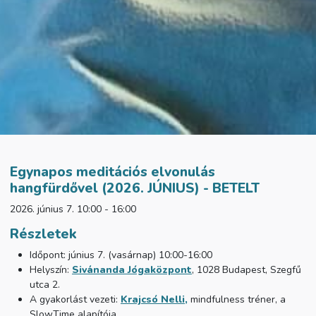
Egynapos meditációs elvonulás
hangfürdővel (2026. JÚNIUS) - BETELT
2026. június 7. 10:00 - 16:00
Részletek
Időpont: június 7. (vasárnap) 10:00-16:00
Helyszín:
Sivánanda Jógaközpont
, 1028 Budapest, Szegfű
utca 2.
A gyakorlást vezeti:
Krajcsó Nelli
,
mindfulness tréner, a
SlowTime alapítója