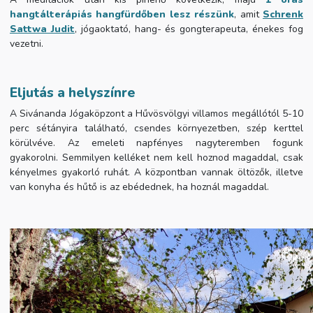
hangtálterápiás hangfürdőben lesz részünk
, amit
Schrenk
Sattwa Judit
, jógaoktató, hang- és gongterapeuta, énekes fog
vezetni.
Eljutás a helyszínre
A Sivánanda Jógaköpzont a Hűvösvölgyi villamos megállótól 5-10
perc sétányira található, csendes környezetben, szép kerttel
körülvéve. Az emeleti napfényes nagyteremben fogunk
gyakorolni. Semmilyen kelléket nem kell hoznod magaddal, csak
kényelmes gyakorló ruhát. A központban vannak öltözők, illetve
van konyha és hűtő is az ebédednek, ha hoznál magaddal.