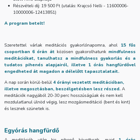
Részvételi díj: 19 500 Ft (utalás: Krajcsó Nelli -
11600006-
10000006-12413851)
A program betelt!
Szeretettel várlak meditációs gyakorlónapomra, ahol
15 fős
csoportban 6 órán át
közösen gyakorolhatunk
mindfulness
meditációkat, tanulhatsz a mindfulness gyakorlás és a
tudatos pihenés alapjairól, illetve 1 órás hangfürdővel
engedheted át magadon a délelőtt tapasztalatait.
A nap során körül-belül
4 órányi vezetett meditációban,
illetve megosztásban, beszélgetésben lesz részed.
A
meditációk nagyjából 20-30 perc hosszúságúak és nem kell
mozdulatlanul ülnöd végig, lesz mozgásmeditáció (bent és kint)
és lesznek szünetek is.
Egyórás hangfürdő
A meditációk után kis pihenő következik, majd
1 órás