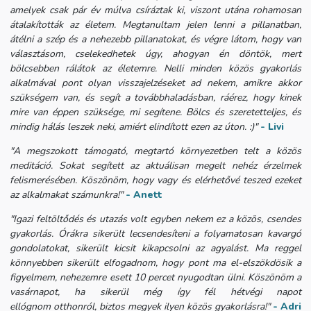
amelyek csak pár év múlva csíráztak ki, viszont utána rohamosan
átalakították az életem. Megtanultam jelen lenni a pillanatban,
átélni a szép és a nehezebb pillanatokat, és végre látom, hogy van
választásom, cselekedhetek úgy, ahogyan én döntök, mert
bölcsebben rálátok az életemre. Nelli minden közös gyakorlás
alkalmával pont olyan visszajelzéseket ad nekem, amikre akkor
szükségem van, és segít a továbbhaladásban, ráérez, hogy kinek
mire van éppen szüksége, mi segítene. Bölcs és szeretetteljes, és
mindig hálás leszek neki, amiért elindított ezen az úton. :)"
- Livi
"A megszokott támogató, megtartó környezetben telt a közös
meditáció. Sokat segített az aktuálisan megelt nehéz érzelmek
felismerésében. Köszönöm, hogy vagy és elérhetővé teszed ezeket
az alkalmakat számunkra!"
- Anett
"Igazi feltöltődés és utazás volt egyben nekem ez a közös, csendes
gyakorlás. Órákra sikerült lecsendesíteni a folyamatosan kavargó
gondolatokat, sikerült kicsit kikapcsolni az agyalást. Ma reggel
könnyebben sikerült elfogadnom, hogy pont ma el-elszökdösik a
figyelmem, nehezemre esett 10 percet nyugodtan ülni. Köszönöm a
vasárnapot, ha sikerül még így fél hétvégi napot
ellógnom otthonról, biztos megyek ilyen közös gyakorlásra!"
- Adri