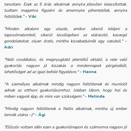
tanultam. Ezek az 5 órás alkalmak annyira jólesően lelassítottak,
tudtam magamra figyelni és amennyire pihentetőek, annyira
feltöltőek."
- Viki
"Minden alkalom egy utazás, amikor sikerül kilépni a
taposómalomból, sikerül lecsillapítani az elárasztó, kavargó
gondolatokat, olyan érzés, mintha kiszabadulnék egy satuból."
-
Adri
"Nelli csodálatos, és megnyugtató jelenlétű oktató, a vele való
gyakorlás nagyon jó kiszakás a mindennapok pörgéséből,
lehetőséget ad az igazi befelé figyelésre."
- Hanna
"A személyes alkalmak mindig nagyon feltöltenek és muníciót
adnak az otthoni gyakorlásomhoz. Jobban látom, hogy hol és
miben vagyok épp, és mire van szükségem."
- Melinda
"Mindig nagyon feltöltenek a Nellis alkalmak, mintha új ember
lennék utána :-)"
- Ági
"Először voltam idén ezen a gyakorlónapon és számomra nagyon jó