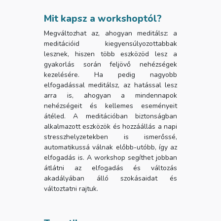
Mit kapsz a workshoptól?
Megváltozhat az, ahogyan meditálsz: a
meditációid kiegyensúlyozottabbak
lesznek, hiszen több eszközöd lesz a
gyakorlás során feljövő nehézségek
kezelésére. Ha pedig nagyobb
elfogadással meditálsz, az hatással lesz
arra is, ahogyan a mindennapok
nehézségeit és kellemes eseményeit
átéled. A meditációban biztonságban
alkalmazott eszközök és hozzáállás a napi
stresszhelyzetekben is ismerőssé,
automatikussá válnak előbb-utóbb, így az
elfogadás is. A workshop segíthet jobban
átlátni az elfogadás és változás
akadályában álló szokásaidat és
változtatni rajtuk.