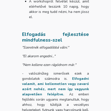
A workshopról felvétel készül, amit
elérhetővé teszünk 10 napig, hogy
akkor is meg tudd nézni, ha nem jössz
el.
Elfogadás fejlesztése
mindfulness-szel
"Szeretnék elfogadóbbá válni."
"El akarom engedni..."
"Nem kellene ezen rágódnom már."
- valószínűleg ismerősek ezek a
gondolatok számodra is.
Elfogadni
valamit, ami kellemetlen vagy zavaró
azért nehéz, mert nem így vagyunk
alapvetően felépítve.
Az emberi
fejlődés során ugyanis megtanultuk, hogy
ahhoz, hogy túléljük a veszélyes
helyzeteket, futnunk vagy harcolnunk kell,