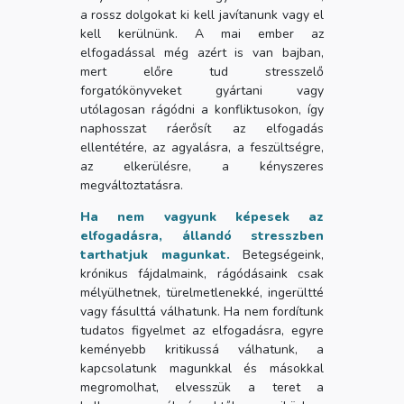
a rossz dolgokat ki kell javítanunk vagy el
kell kerülnünk. A mai ember az
elfogadással még azért is van bajban,
mert előre tud stresszelő
forgatókönyveket gyártani vagy
utólagosan rágódni a konfliktusokon, így
naphosszat ráerősít az elfogadás
ellentétére, az agyalásra, a feszültségre,
az elkerülésre, a kényszeres
megváltoztatásra.
Ha nem vagyunk képesek az
elfogadásra, állandó stresszben
tarthatjuk magunkat.
Betegségeink,
krónikus fájdalmaink, rágódásaink csak
mélyülhetnek, türelmetlenekké, ingerültté
vagy fásulttá válhatunk. Ha nem fordítunk
tudatos figyelmet az elfogadásra, egyre
keményebb kritikussá válhatunk, a
kapcsolatunk magunkkal és másokkal
megromolhat, elvesszük a teret a