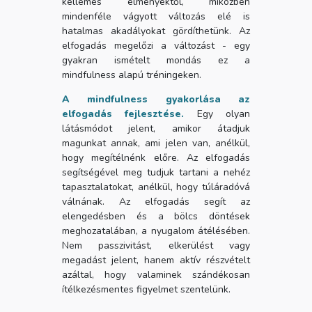
kellemes élményektől, miközben
mindenféle vágyott változás elé is
hatalmas akadályokat gördíthetünk. Az
elfogadás megelőzi a változást - egy
gyakran ismételt mondás ez a
mindfulness alapú tréningeken.
A mindfulness gyakorlása az
elfogadás fejlesztése.
Egy olyan
látásmódot jelent, amikor átadjuk
magunkat annak, ami jelen van, anélkül,
hogy megítélnénk előre. Az elfogadás
segítségével meg tudjuk tartani a nehéz
tapasztalatokat, anélkül, hogy túláradóvá
válnának. Az elfogadás segít az
elengedésben és a bölcs döntések
meghozatalában, a nyugalom átélésében.
Nem passzivitást, elkerülést vagy
megadást jelent, hanem aktív részvételt
azáltal, hogy valaminek szándékosan
ítélkezésmentes figyelmet szentelünk.