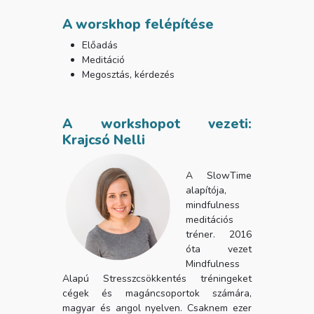
A worskhop felépítése
Előadás
Meditáció
Megosztás, kérdezés
A workshopot vezeti:
Krajcsó Nelli
A SlowTime
alapítója,
mindfulness
meditációs
tréner. 2016
óta vezet
Mindfulness
Alapú Stresszcsökkentés tréningeket
cégek és magáncsoportok számára,
magyar és angol nyelven. Csaknem ezer