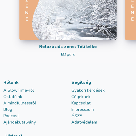
Relaxációs zene: Téli béke
58 perc
Rólunk
Segítség
A SlowTime-ról
Gyakori kérdések
Oktatóink
Cégeknek
A mindfulnessről
Kapcsolat
Blog
Impresszum
Podcast
ÁSZF
Ajándékutalvány
Adatvédelem