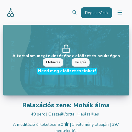
Regisztráció
A tartalom megtekintéséhez előfizetés szükséges
Előfizetés
Belépés
Nézd meg előfizetéseinket!
Relaxációs zene: Mohák álma
49 perc
| Összeállította:
Halász Illés
A meditáció értékelése 5.0
| 3 vélemény alapján
| 397
megtekintés