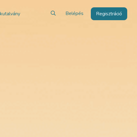
Belépés
kutalvány
Regisztráció