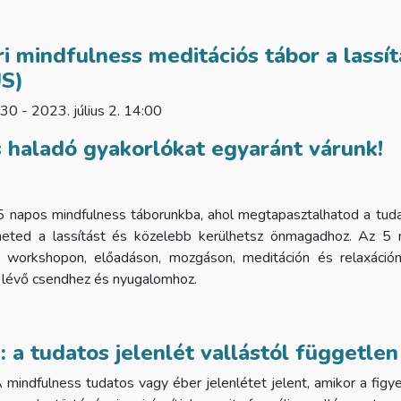
i mindfulness meditációs tábor a lassí
US)
30 - 2023. július 2. 14:00
 haladó gyakorlókat egyaránt várunk!
5 napos mindfulness táborunkba, ahol megtapasztalhatod a tud
heted a lassítást és közelebb kerülhetsz önmagadhoz. Az 5 
 workshopon, előadáson, mozgáson, meditáción és relaxáción
 lévő csendhez és nyugalomhoz.
 a tudatos jelenlét vallástól függetle
 mindfulness tudatos vagy éber jelenlétet jelent, amikor a figy