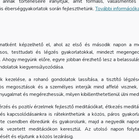
s annak történéseire irányítjuk, amit formális, vallásmente
lis éberséggyakorlatok során fejleszthetünk.
További információkat
matként képzelhető el, ahol az első és második napon a me
ásos, testtudati és légzés gyakorlatokkal, mindezt megenged
 Ahogy megyünk előre, egyre jobban érezhető lesz a belassulá
ndolatok kiegyensúlyozódása.
k kezelése, a rohanó gondolatok lassítása, a tisztító légz
s megosztások és a személyes interjúk mind affelé visznek
 nyugalmat és megérezhessük, milyen kibillenthetetlenül ülni med
rzés és pozitív érzelmek fejlesztő meditációkat, étkezés meditác
és kapcsolódásainkra is rátekinthetünk a közös, páros gyakorl
nte csendben ébredünk és gyakorolunk, majd a negyedik nap
nk vezetett meditációkon keresztül. Az utolsó napon foly
tését és eljutunk a közös lezárásig.