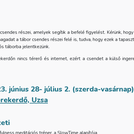
sendes részei, amelyek segítik a befelé figyelést. Kérünk, hogy 
agadat a tábor csendes részei felé is, tudva, hogy ezek a tapaszt
ós táborba jelentkezünk.
kerdőn nincs térerő és internet, ezért a csendet a külső ingere
3. június 28- július 2. (szerda-vasárnap)
rekerdő, Uzsa
eti
fulness meditációs tréner, a SlowTime alapítója