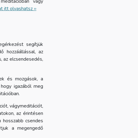
s meditációban vagy
 itt olvashatsz ››
gérkezést segítjük
ő hozzáállással, az
s, az elcsendesedés,
ések és mozgások, a
, hogy igazából meg
itációban.
iót, vágymeditációt,
atokon, az érintésen
on hosszabb csendes
tatjuk a megengedő