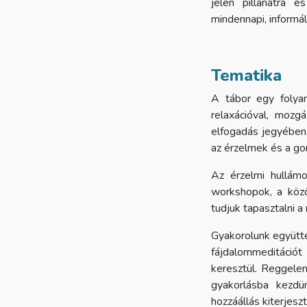
jelen pillanatra é
mindennapi, informá
Tematika
A tábor egy folya
relaxációval, mozg
elfogadás jegyében.
az érzelmek és a go
Az érzelmi hullámo
workshopok, a közö
tudjuk tapasztalni a
Gyakorolunk együtté
fájdalommeditációt 
keresztül. Reggele
gyakorlásba kezdü
hozzáállás kiterjesz