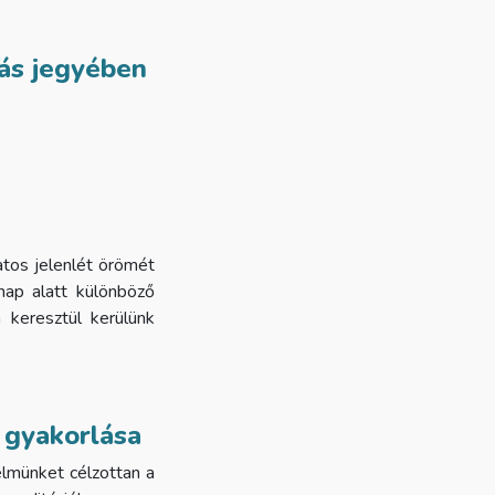
tás jegyében
atos jelenlét örömét
nap alatt különböző
 keresztül kerülünk
n gyakorlása
elmünket célzottan a