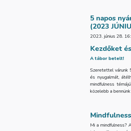
5 napos nyár
(2023 JÚNI
2023. június 28. 16:
Kezdőket és
A tábor betelt!
Szeretettel várunk 
és nyugalmát, átél
mindfulness témájú
közelebb a bennünk
Mindfulness:
Mi a mindfulness? A