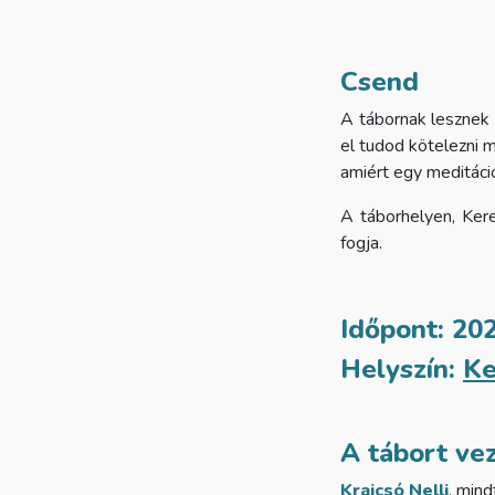
Csend
A tábornak lesznek c
el tudod kötelezni m
amiért egy meditáci
A táborhelyen, Kere
fogja.
Időpont:
202
Helyszín:
Ke
A tábort vez
Krajcsó Nell
i
, mind