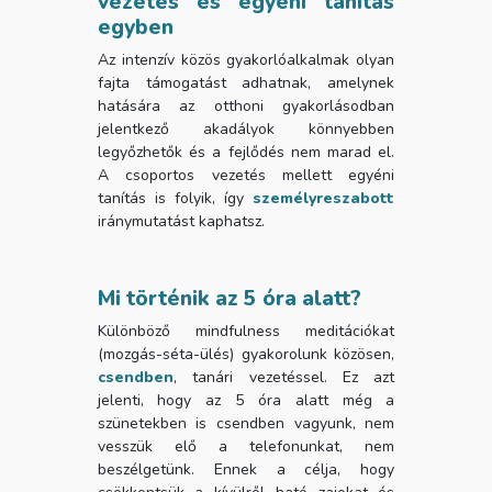
vezetés és egyéni tanítás
egyben
Az intenzív közös gyakorlóalkalmak olyan
fajta támogatást adhatnak, amelynek
hatására az otthoni gyakorlásodban
jelentkező akadályok könnyebben
legyőzhetők és a fejlődés nem marad el.
A csoportos vezetés mellett egyéni
tanítás is folyik, így
személyreszabott
iránymutatást kaphatsz.
Mi történik az 5 óra alatt?
Különböző mindfulness meditációkat
(mozgás-séta-ülés) gyakorolunk közösen,
csendben
, tanári vezetéssel. Ez azt
jelenti, hogy az 5 óra alatt még a
szünetekben is csendben vagyunk, nem
vesszük elő a telefonunkat, nem
beszélgetünk. Ennek a célja, hogy