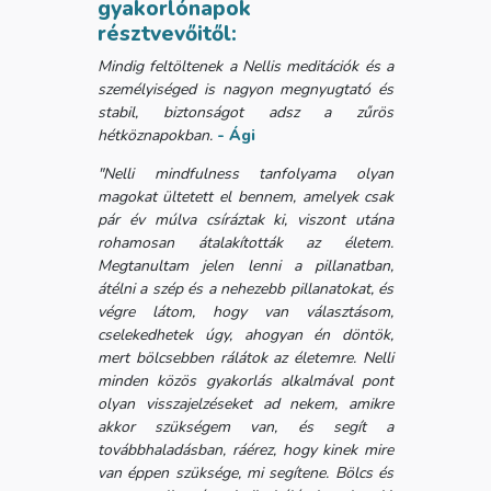
gyakorlónapok
résztvevőitől:
Mindig feltöltenek a Nellis meditációk és a
személyiséged is nagyon megnyugtató és
stabil, biztonságot adsz a zűrös
hétköznapokban.
- Ági
"Nelli mindfulness tanfolyama olyan
magokat ültetett el bennem, amelyek csak
pár év múlva csíráztak ki, viszont utána
rohamosan átalakították az életem.
Megtanultam jelen lenni a pillanatban,
átélni a szép és a nehezebb pillanatokat, és
végre látom, hogy van választásom,
cselekedhetek úgy, ahogyan én döntök,
mert bölcsebben rálátok az életemre. Nelli
minden közös gyakorlás alkalmával pont
olyan visszajelzéseket ad nekem, amikre
akkor szükségem van, és segít a
továbbhaladásban, ráérez, hogy kinek mire
van éppen szüksége, mi segítene. Bölcs és