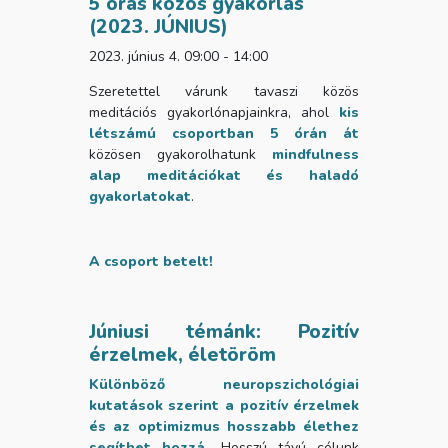
5 órás közös gyakorlás
(2023. JÚNIUS)
2023. június 4. 09:00 - 14:00
Szeretettel várunk tavaszi közös
meditációs gyakorlónapjainkra, ahol
kis
létszámú csoportban 5 órán át
közösen gyakorolhatunk
mindfulness
alap meditációkat és haladó
gyakorlatokat
.
A csoport betelt!
Júniusi témánk: Pozitív
érzelmek, életöröm
Különböző neuropszichológiai
kutatások szerint a pozitív érzelmek
és az optimizmus hosszabb élethez
segíthet hozzá.
Hosszú távú célunk