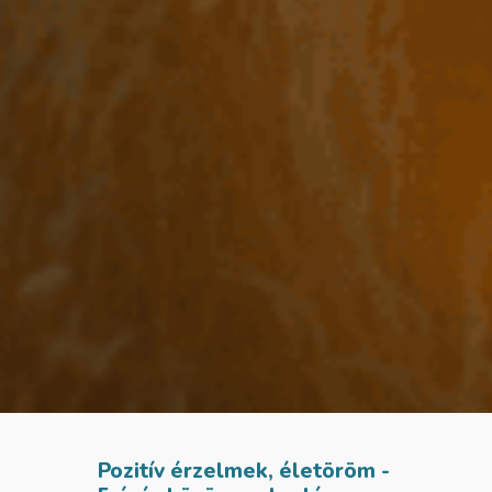
Pozitív érzelmek, életöröm -