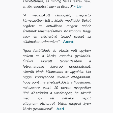
szeretetteljes, és mindig hálás leszek neki,
amiért elindított ezen az úton. :)"
- Livi
"A megszokott támogató, megtartó
környezetben telt a közös meditáció. Sokat
segített az aktuálisan megelt nehéz
érzelmek felismerésében. Köszönöm, hogy
vagy és elérhetővé teszed ezeket az
alkalmakat számunkra!"
- Anett
"Igazi feltöltődés és utazás volt egyben
nekem ez a közös, csendes gyakorlás.
Órákra sikerült lecsendesíteni a
folyamatosan kavargó gondolatokat,
sikerült kicsit kikapcsolni az agyalást. Ma
reggel könnyebben sikerült elfogadnom,
hogy pont ma el-elszökdösik a figyelmem,
nehezemre esett 10 percet nyugodtan
ülni. Köszönöm a vasárnapot, ha sikerül
még így fél hétvégi napot
ellógnom otthonról, biztos megyek ilyen
közös gyakorlásra!"
- Adri