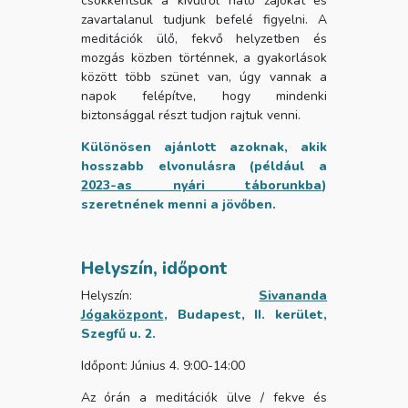
csökkentsük a kívülről ható zajokat és
zavartalanul tudjunk befelé figyelni. A
meditációk ülő, fekvő helyzetben és
mozgás közben történnek, a gyakorlások
között több szünet van, úgy vannak a
napok felépítve, hogy mindenki
biztonsággal részt tudjon rajtuk venni.
Különösen ajánlott azoknak, akik
hosszabb elvonulásra (például a
2023-as nyári táborunkba
)
szeretnének menni a jövőben.
Helyszín, időpont
Helyszín:
Sivananda
Jógaközpont
, Budapest, II. kerület,
Szegfű u. 2.
Időpont: Június 4. 9:00-14:00
Az órán a meditációk ülve / fekve és