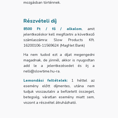
mozgásban történnek.
Részvételi díj
8500 Ft / fő / alkalom
, amit
jelentkezéskor kell megfizetni a következő
számlaszámra: Slow Products Kft.
16200106-11569624 (MagNet Bank)
Ha nem tudod ezt a díjat megengedni
magadnak, de jönnél, akkor is nyugodtan
add le a jelentkezésedet és írj a
nelli@slowtime.hu-ra.
Lemondási feltételek:
1 héttel az
esemény előtt díjmentes, utána nem
tudjuk visszautalni a befizetett összeget,
betegség, váratlan esemény miatt sem,
viszont a részvétel átruházható.