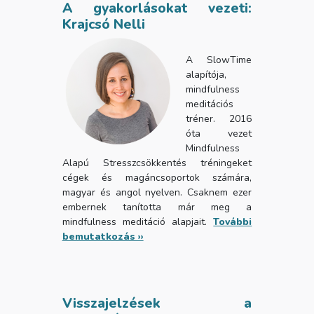
A gyakorlásokat vezeti:
Krajcsó Nelli
A SlowTime
alapítója,
mindfulness
meditációs
tréner. 2016
óta vezet
Mindfulness
Alapú Stresszcsökkentés tréningeket
cégek és magáncsoportok számára,
magyar és angol nyelven. Csaknem ezer
embernek tanította már meg a
mindfulness meditáció alapjait.
További
bemutatkozás ››
Visszajelzések a