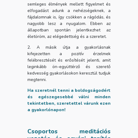
semleges élmények mellett figyelmet és
elfogadást adunk a nehézségeknek, a
fájdalomnak is, így csökken a rágódás, és
nagyobb lesz a nyugalom. Ebben az
állapotban spontán jelentkezhet az
életöröm, az elégedettség és a szeretet.
2. A másik útja a gyakorlásnak
kifejezetten a pozitív érzelmek
felébresztését és erősítését jelenti, amit
leginkább ön-együttérző és szerető
kedvesség gyakorlásokon keresztül tudjuk
megtenni.
Ha szeretnél tenni a boldogságodért
és egészegesebbé válni minden
tekintetben, szeretettel várunk ezen
a gyakorlónapon!
Csoportos meditációs