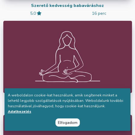
Szerető kedvesség babaváráshoz
5.0
16 perc
A weboldalon cookie-kat használunk, amik segítenek minket a
Kapcsolódás a babával rohanós napokra
lehető legjobb szolgáltatások nyújtásában. Weboldalunk további
használatával jóváhagyod, hogy cookie-kat használjunk.
4.5
9 perc
Adatkezelés
Elfogadom