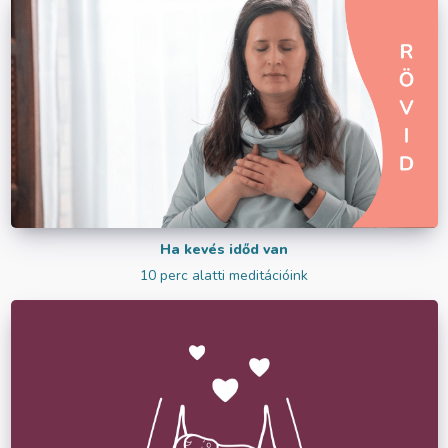
Ha kevés időd van
10 perc alatti meditációink