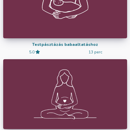
Testpásztázás babaaltatáshoz
5.0
13 perc