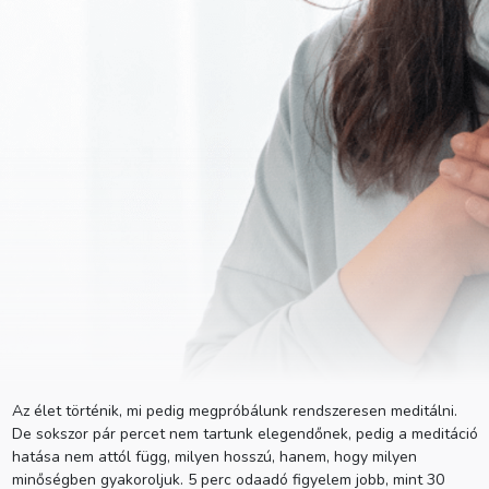
Az élet történik, mi pedig megpróbálunk rendszeresen meditálni.
Ha kevés időd van
De sokszor pár percet nem tartunk elegendőnek, pedig a meditáció
hatása nem attól függ, milyen hosszú, hanem, hogy milyen
14 meditáció | Egy óra | kezdő
| Összeállította:
Krajcsó
minőségben gyakoroljuk. 5 perc odaadó figyelem jobb, mint 30