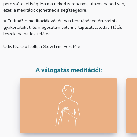
Nelli
Fekete Kinga
Nyitray Nelli
perc szétesettség. Ha ma neked is rohanós, utazós napod van,
ezek a meditációk jöhetnek a segítségedre.
Nincs aktív előfizetésed
⭐ Tudtad? A meditációk végén van lehetőséged értékelni a
Előfizetés
gyakorlatokat, és megosztani velem a tapasztalatodat. Hálás
leszek, ha hallok felőled.
Üdv: Krajcsó Nelli, a SlowTime vezetője
A válogatás meditációi: