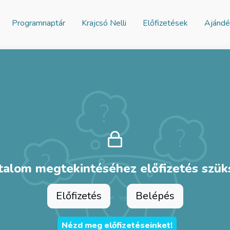
Programnaptár
Krajcsó Nelli
Előfizetések
Ajándé
talom megtekintéséhez előfizetés szü
Előfizetés
Belépés
Nézd meg előfizetéseinket!