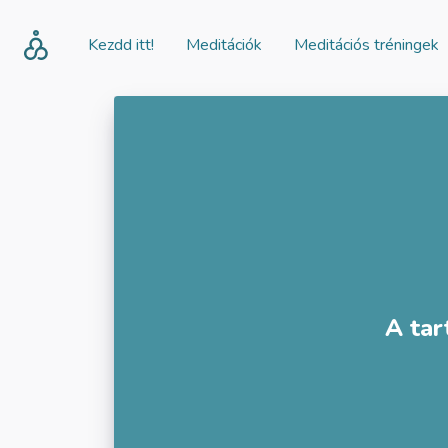
Kezdd itt!
Meditációk
Meditációs tréningek
A tar