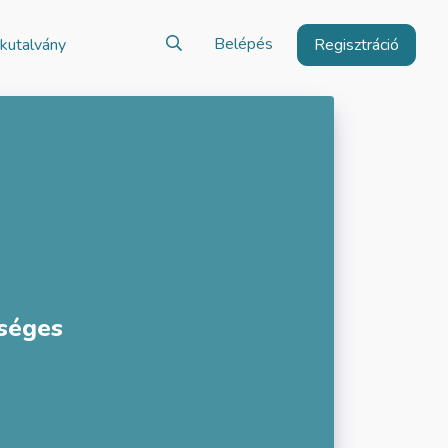
Belépés
kutalvány
Regisztráció
kséges