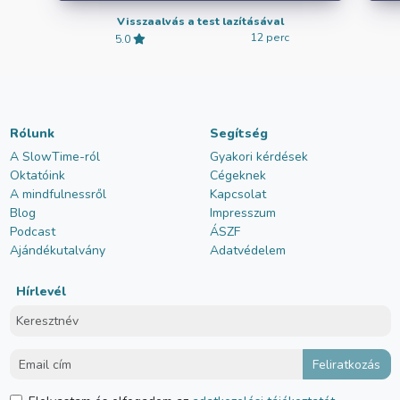
Visszaalvás a test lazításával
12 perc
5.0
Rólunk
Segítség
A SlowTime-ról
Gyakori kérdések
Oktatóink
Cégeknek
A mindfulnessről
Kapcsolat
Blog
Impresszum
Podcast
ÁSZF
Ajándékutalvány
Adatvédelem
Hírlevél