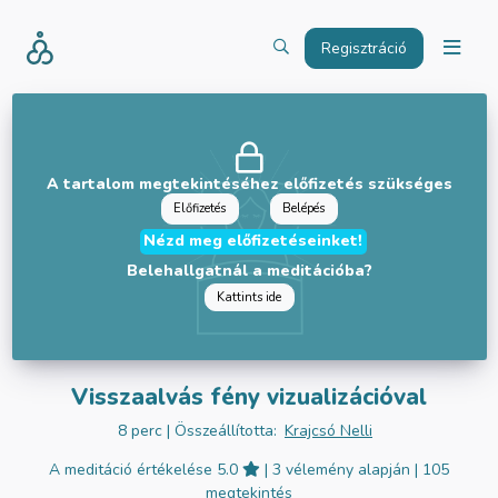
Regisztráció
A tartalom megtekintéséhez előfizetés szükséges
Előfizetés
Belépés
Nézd meg előfizetéseinket!
Belehallgatnál a meditációba?
Kattints ide
Visszaalvás fény vizualizációval
8 perc
| Összeállította:
Krajcsó Nelli
A meditáció értékelése 5.0
| 3 vélemény alapján
| 105
megtekintés