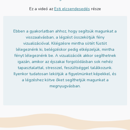
Ez a videó az
Esti elcsendesedés
része
Ebben a gyakorlatban ahhoz, hogy segítsük magunkat a
visszaalvásban, a légzést összekötjük fény
vizualizációval. Kilégzésre mintha sötét füstöt
lélegeznénk ki, belégzéskor pedig elképzeljük, mintha
fényt lélegeznénk be. A vizualizációk akkor segíthetnek
igazán, amikor az éjszakai forgolódásban sok nehéz
tapasztalattal, stresszel, feszültséggel találkozunk.
Ilyenkor tudatosan lekötjük a figyelmünket képekkel, és
a légzéshez kötve őket segíthetjük magunkat a
megnyugvásban.