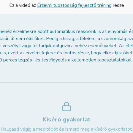
Ez a videó az
Érzelmi tudatosság fejlesztő tréning
része
 nehéz érzelmekre adott automatikus reakcióink is az elnyomás és
talán át sem élni őket. Pedig a harag, a félelem, a szomorúság 
a veszélyt vagy fel tudjuk dolgozni a nehéz eseményeket. Az éle
s, ezért az érzelmi fejlesztés fontos része, hogy elkezdjük őke
0 perces légzés- és testfigyelés a kellemetlen tapasztalatokkal e
Kísérő gyakorlat
Hallgasd végig a meditációt és ismerd meg a kísérő gyakorlatot.