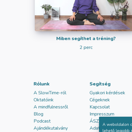
Miben segíthet a tréning?
2 perc
Rólunk
Segítség
A SlowTime-ról
Gyakori kérdések
Oktatóink
Cégeknek
A mindfulnessről
Kapcsolat
Blog
Impresszum
Podcast
ÁSZF
A weboldalon c
Ajándékutalvány
Adatvédelem
lehető legjobb