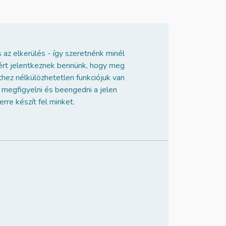
 az elkerülés - így szeretnénk minél
azért jelentkeznek bennünk, hogy meg
thez nélkülözhetetlen funkciójuk van
t megfigyelni és beengedni a jelen
rre készít fel minket.