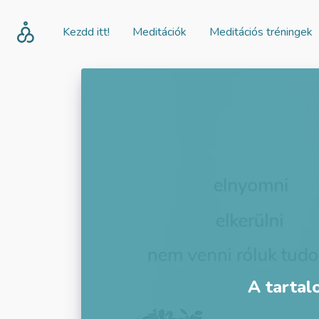
Kezdd itt!
Meditációk
Meditációs tréningek
A tartal