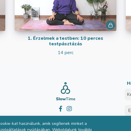
1. Érzelmek a testben: 10 perces
testpásztázás
14 perc
H
© SlowTime 2026
ookie-kat használunk, amik segítenek minket a
 szolgáltatások nyújtásában. Weboldalunk további