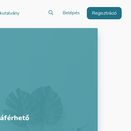
Belépés
kutalvány
Regisztráció
záférhető