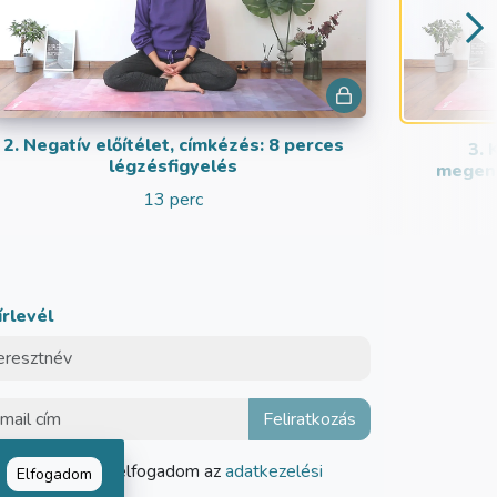
2. Negatív előítélet, címkézés: 8 perces
3. 
légzésfigyelés
megeng
13 perc
írlevél
Elolvastam és elfogadom az
adatkezelési
Elfogadom