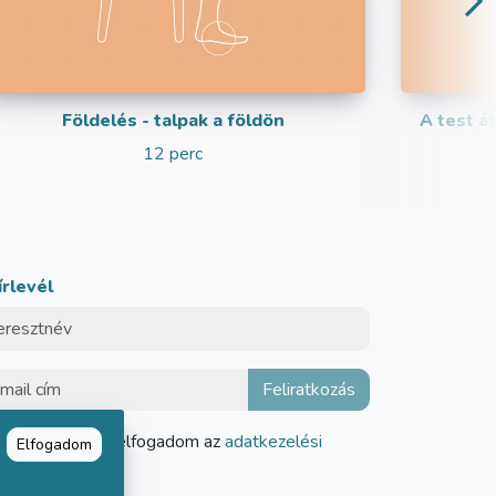
Földelés - talpak a földön
A test á
12 perc
írlevél
Elolvastam és elfogadom az
adatkezelési
Elfogadom
tájékoztatót