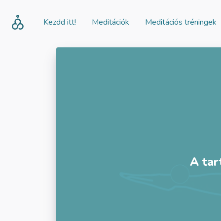
Kezdd itt!
Meditációk
Meditációs tréningek
A tar