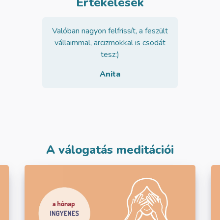
Értékelések
Valóban nagyon felfrissít, a feszült
vállaimmal, arcizmokkal is csodát
tesz:)
Anita
A válogatás meditációi