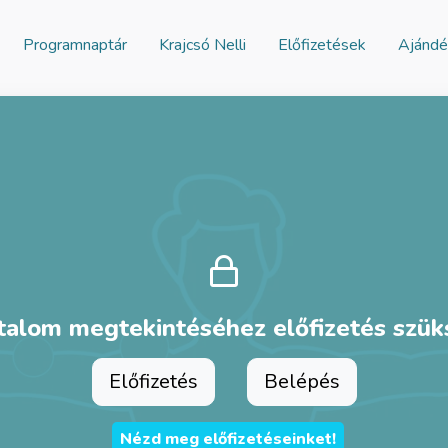
Programnaptár
Krajcsó Nelli
Előfizetések
Ajándé
talom megtekintéséhez előfizetés szü
Előfizetés
Belépés
Nézd meg előfizetéseinket!