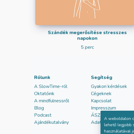
Szándék megerősítése stresszes
napokon
5 perc
Rólunk
Segítség
A SlowTime-ról
Gyakori kérdések
Oktatóink
Cégeknek
A mindfulnessről
Kapcsolat
Blog
Impresszum
Podcast
ÁSZF
A weboldalon c
Ajándékutalvány
Adatvédelem
lehető legjobb
használatával j