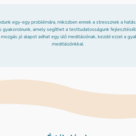
lódunk egy-egy problémára, miközben ennek a stressznek a hatásá
is gyakorolnunk, amely segíthet a testtudatosságunk fejlesztésé
ful mozgás jó alapot adhat egy ülő meditációnak, kezdd ezzel a gya
meditációnkkal.