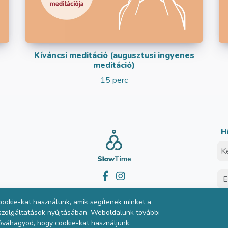
Kíváncsi meditáció (augusztusi ingyenes
meditáció)
15 perc
H
© SlowTime 2026
ookie-kat használunk, amik segítenek minket a
 szolgáltatások nyújtásában. Weboldalunk további
óváhagyod, hogy cookie-kat használjunk.