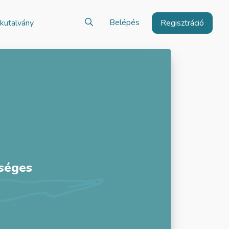
Belépés
kutalvány
Regisztráció
kséges