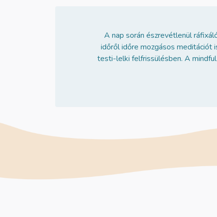
A nap során észrevétlenül ráfixá
időről időre mozgásos meditációt 
testi-lelki felfrissülésben. A mind