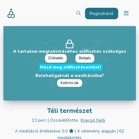
Regisztráció
A tartalom megtekintéséhez előfizetés szükséges
Előfizetés
Belépés
Nézd meg előfizetéseinket!
Belehallgatnál a meditációba?
Kattints ide
Téli természet
13 perc
| Összeállította:
Krajcsó Nelli
A meditáció értékelése 5.0
| 4 vélemény alapján
| 62
megtekintés