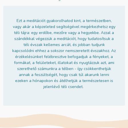
Ezt a meditációt gyakorolhatod kint, a természetben,
vagy akár a képzeleted segítségével megérkezhetsz egy
téli tájra: egy erdőbe, mezőre vagy a hegyekbe. Azzal a
szándékkal végezzük a meditációt, hogy tudatosítsuk a
téli évszak kellemes arcát, és jobban tudjunk
kapcsolódni ehhez a sokszor nemszeretett évszakhoz. Az
érzékelésünket felébresztve befogadjuk a fényeket, a
formákat, a felületeket, illatokat és nyugtázzuk azt, ami
szerethető számunkra a télben - így csökkenthetjük
annak a feszültségét, hogy csak túl akarunk lenni
ezeken a hónapokon és átélhetjük a természetesen is
jelenlévő téli csendet.