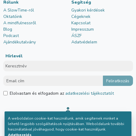
Rólunk
Segítség
A SlowTime-ról
Gyakori kérdések
Oktatóink
Cégeknek
A mindfulnessről
Kapcsolat
Blog
Impresszum
Podcast
ÁSZF
Ajándékutalvány
Adatvédelem
Hírlevél
Elolvastam és elfogadom az
adatkezelési tájékoztatót
A weboldalon cookie-kat használunk, amik segítenek minket a
lehető legjobb szolgáltatások nyújtásában. Weboldalunk további
használatával jóváhagyod, hogy cookie-kat használjunk.
Adatkezelés