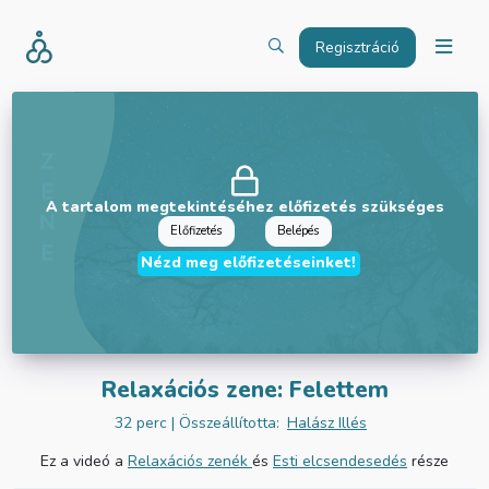
Regisztráció
A tartalom megtekintéséhez előfizetés szükséges
Előfizetés
Belépés
Nézd meg előfizetéseinket!
Relaxációs zene: Felettem
32 perc
| Összeállította:
Halász Illés
Ez a videó a
Relaxációs zenék
és
Esti elcsendesedés
része