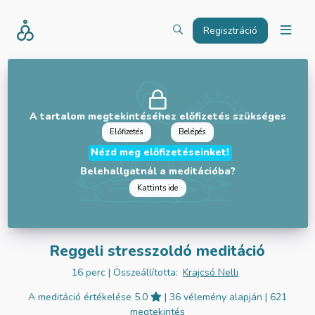
Regisztráció
A tartalom megtekintéséhez előfizetés szükséges
Előfizetés
Belépés
Nézd meg előfizetéseinket!
Belehallgatnál a meditációba?
Kattints ide
Reggeli stresszoldó meditáció
16 perc
| Összeállította:
Krajcsó Nelli
A meditáció értékelése 5.0
| 36 vélemény alapján
| 621
megtekintés