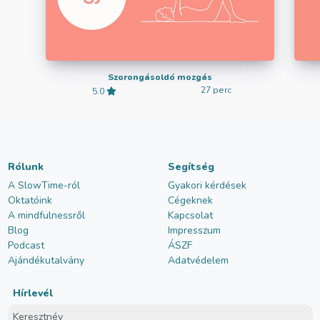
Szorongásoldó mozgás
27 perc
5.0
Rólunk
Segítség
A SlowTime-ról
Gyakori kérdések
Oktatóink
Cégeknek
A mindfulnessről
Kapcsolat
Blog
Impresszum
Podcast
ÁSZF
Ajándékutalvány
Adatvédelem
Hírlevél