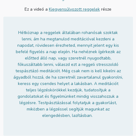
Ez a videó a
Kiegyensúlyozott reggelek
része
Hétköznap a reggelek általában rohanósak szoktak
lenni, ám ha megtanulod meditációval kezdeni a
napodat, rövidesen érezheted, mennyit jelent egy kis
befelé figyelés a nap elején. Ha nehéznek ígérkezik az
előtted álló nap, vagy szeretnél nyugodtabb,
fókuszáltabb lenni, válaszd ezt a reggeli stresszoldó
tespásztázó meditációt. Még csak nem is kell kikelni az
ágyadból hozzá, de ha szeretnél zavartalanul gyakorolni,
keress egy csendes helyet a lakásban. A meditációt
teljes légzéskörökkel kezdjük, tudatosítjuk a
gondolatokat és figyelmünket mindig visszahozzuk a
légzésre. Testpásztázással folytatjuk a gyakorlást,
miközben a légzéssel segítjük magunkat az
elengedésben, lazításban.