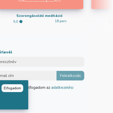
Szorongásoldó meditáció
18 perc
5.0
5.
írlevél
Elolvastam és elfogadom az
adatkezelési
Elfogadom
tájékoztatót