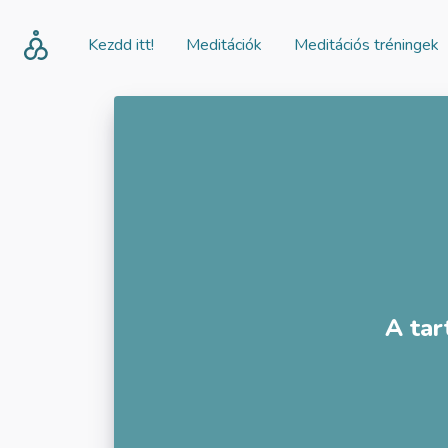
Kezdd itt!
Meditációk
Meditációs tréningek
A tar