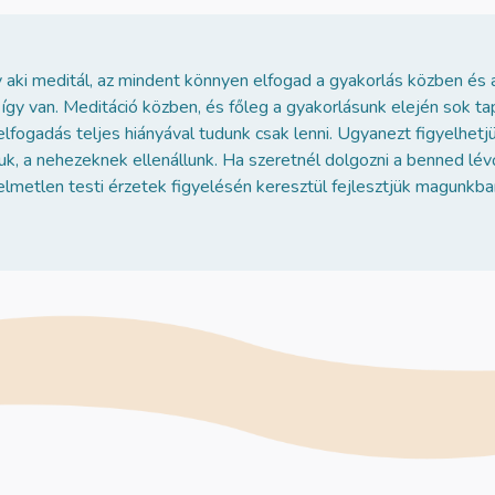
 aki meditál, az mindent könnyen elfogad a gyakorlás közben és 
 így van. Meditáció közben, és főleg a gyakorlásunk elején sok 
elfogadás teljes hiányával tudunk csak lenni. Ugyanezt figyelhetj
uk, a nehezeknek ellenállunk. Ha szeretnél dolgozni a benned lév
yelmetlen testi érzetek figyelésén keresztül fejlesztjük magunk