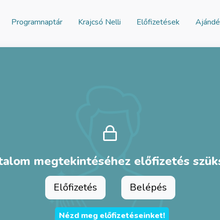
Programnaptár
Krajcsó Nelli
Előfizetések
Ajándé
talom megtekintéséhez előfizetés szü
Előfizetés
Belépés
Nézd meg előfizetéseinket!