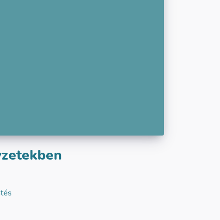
yzetekben
ntés