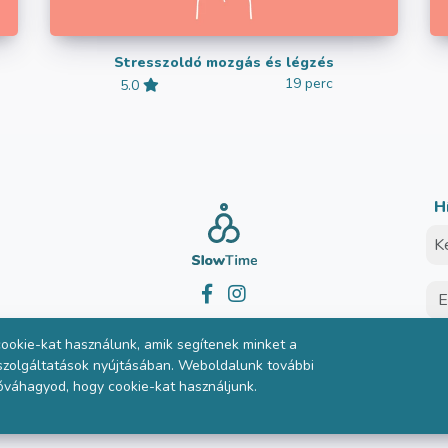
Stresszoldó mozgás és légzés
19 perc
5.0
H
© SlowTime 2026
ookie-kat használunk, amik segítenek minket a
 szolgáltatások nyújtásában. Weboldalunk további
óváhagyod, hogy cookie-kat használjunk.