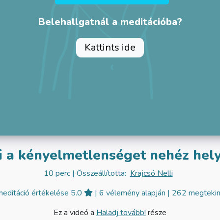
Belehallgatnál a meditációba?
Kattints ide
i a kényelmetlenséget nehéz hel
10 perc
| Összeállította:
Krajcsó Nelli
editáció értékelése 5.0
| 6 vélemény alapján
| 262 megteki
Ez a videó a
Haladj tovább!
része