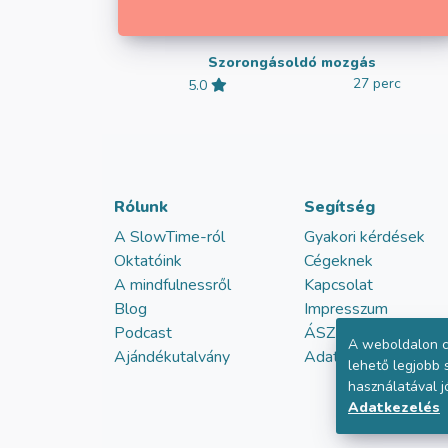
Szorongásoldó mozgás
27 perc
5.0
Rólunk
Segítség
A SlowTime-ról
Gyakori kérdések
Oktatóink
Cégeknek
A mindfulnessről
Kapcsolat
Blog
Impresszum
Podcast
ÁSZF
A weboldalon c
Ajándékutalvány
Adatvédelem
lehető legjobb
használatával j
Adatkezelés