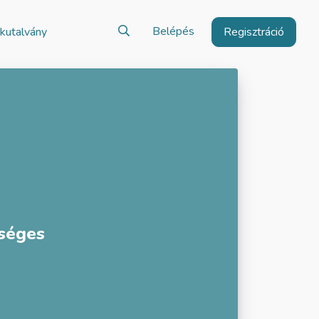
Belépés
kutalvány
Regisztráció
kséges