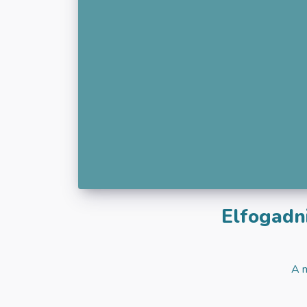
Elfogadn
A m