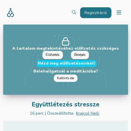
Regisztráció
A tartalom megtekintéséhez előfizetés szükséges
Előfizetés
Belépés
Nézd meg előfizetéseinket!
Belehallgatnál a meditációba?
Kattints ide
Együttlétezés stressze
16 perc
| Összeállította:
Krajcsó Nelli