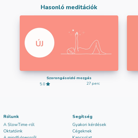
Hasonló meditációk
Szorongásoldó mozgás
27 perc
5.0
Rólunk
Segítség
A SlowTime-ról
Gyakori kérdések
Oktatóink
Cégeknek
A mindfulnessről
Kapcsolat