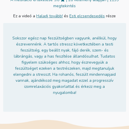
megtekintés
Ez a videó a
Haladj tovább!
és
Esti elcsendesedés
része
Sokszor egész nap feszültségben vagyunk, anélkül, hogy
észrevennénk. A tartós stressz következtében a testi
feszültség, egy beállt nyak, fájó derék, szem- és
lábrángás, vagy a has feszítése állandósulhat. Tudatos
figyelem szükséges ahhoz, hogy észrevegyük a
feszültséget ezeken a testrészeken, majd megtanuljuk
elengedni a stresszt. Ha rohanós, feszült mindennapjaid
vannak, ajándékozd meg magadat ezzel a progresszív
izomrelaxációs gyakorlattal és érkezz meg a
nyugalomba!