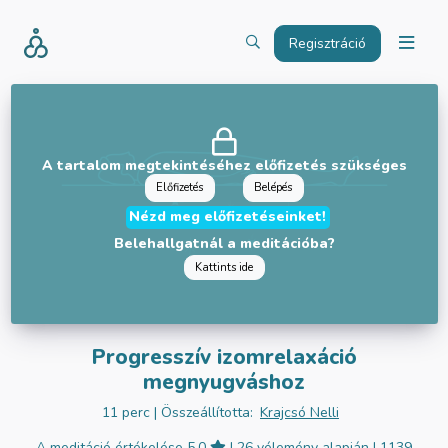
Regisztráció
A tartalom megtekintéséhez előfizetés szükséges
Előfizetés
Belépés
Nézd meg előfizetéseinket!
Belehallgatnál a meditációba?
Kattints ide
Progresszív izomrelaxáció
megnyugváshoz
11 perc
| Összeállította:
Krajcsó Nelli
A meditáció értékelése 5.0
| 26 vélemény alapján
| 1139