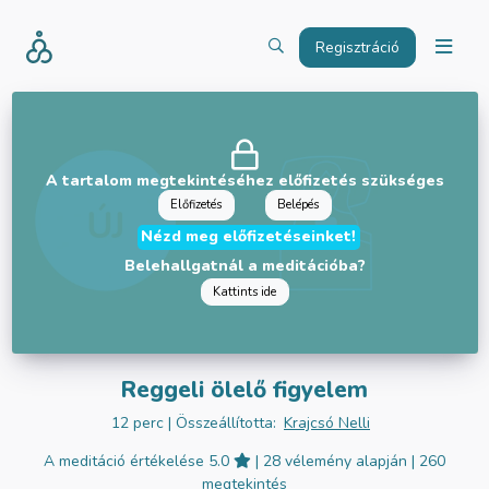
Regisztráció
A tartalom megtekintéséhez előfizetés szükséges
Előfizetés
Belépés
Nézd meg előfizetéseinket!
Belehallgatnál a meditációba?
Kattints ide
Reggeli ölelő figyelem
12 perc
| Összeállította:
Krajcsó Nelli
A meditáció értékelése 5.0
| 28 vélemény alapján
| 260
megtekintés