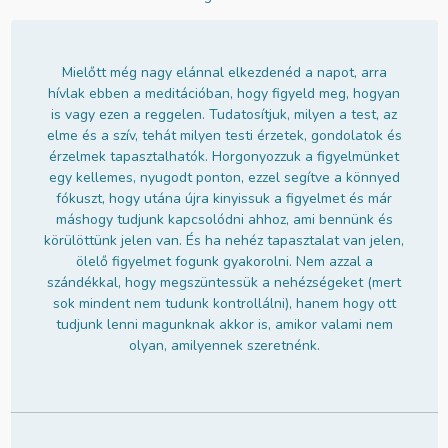
Mielőtt még nagy elánnal elkezdenéd a napot, arra
hívlak ebben a meditációban, hogy figyeld meg, hogyan
is vagy ezen a reggelen. Tudatosítjuk, milyen a test, az
elme és a szív, tehát milyen testi érzetek, gondolatok és
érzelmek tapasztalhatók. Horgonyozzuk a figyelmünket
egy kellemes, nyugodt ponton, ezzel segítve a könnyed
fókuszt, hogy utána újra kinyissuk a figyelmet és már
máshogy tudjunk kapcsolódni ahhoz, ami bennünk és
körülöttünk jelen van. És ha nehéz tapasztalat van jelen,
ölelő figyelmet fogunk gyakorolni. Nem azzal a
szándékkal, hogy megszüntessük a nehézségeket (mert
sok mindent nem tudunk kontrollálni), hanem hogy ott
tudjunk lenni magunknak akkor is, amikor valami nem
olyan, amilyennek szeretnénk.