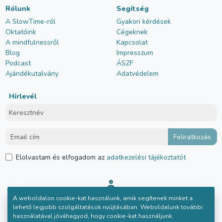
Rólunk
Segítség
A SlowTime-ról
Gyakori kérdések
Oktatóink
Cégeknek
A mindfulnessről
Kapcsolat
Blog
Impresszum
Podcast
ÁSZF
Ajándékutalvány
Adatvédelem
Hírlevél
Elolvastam és elfogadom az
adatkezelési tájékoztatót
A weboldalon cookie-kat használunk, amik segítenek minket a
lehető legjobb szolgáltatások nyújtásában. Weboldalunk további
használatával jóváhagyod, hogy cookie-kat használjunk.