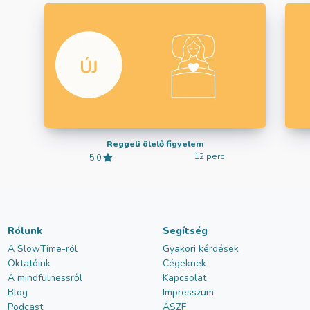
Reggeli ölelő figyelem
12 perc
5.0
Rólunk
Segítség
A SlowTime-ról
Gyakori kérdések
Oktatóink
Cégeknek
A mindfulnessről
Kapcsolat
Blog
Impresszum
Podcast
ÁSZF