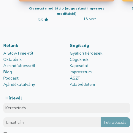
Kíváncsi meditáció (augusztusi ingyenes
meditáció)
15 perc
5.0
Rólunk
Segítség
A SlowTime-ról
Gyakori kérdések
Oktatóink
Cégeknek
A mindfulnessről
Kapcsolat
Blog
Impresszum
Podcast
ÁSZF
Ajándékutalvány
Adatvédelem
Hírlevél