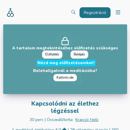
Regisztráció
A tartalom megtekintéséhez előfizetés szükséges
Előfizetés
Belépés
Nézd meg előfizetéseinket!
Belehallgatnál a meditációba?
Kattints ide
Kapcsolódni az élethez
légzéssel
30 perc
| Összeállította:
Krajcsó Nelli
A meditáció értékelése 5.0
| 28 vélemény alapján
| 350