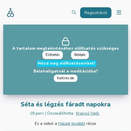
Regisztráció
A tartalom megtekintéséhez előfizetés szükséges
Előfizetés
Belépés
Nézd meg előfizetéseinket!
Belehallgatnál a meditációba?
Kattints ide
Séta és légzés fáradt napokra
18 perc
| Összeállította:
Krajcsó Nelli
Ez a videó a
Haladj tovább!
része