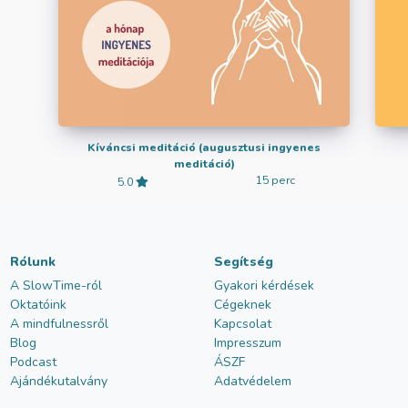
Kíváncsi meditáció (augusztusi ingyenes
meditáció)
15 perc
5.0
Rólunk
Segítség
A SlowTime-ról
Gyakori kérdések
Oktatóink
Cégeknek
A mindfulnessről
Kapcsolat
Blog
Impresszum
Podcast
ÁSZF
Ajándékutalvány
Adatvédelem