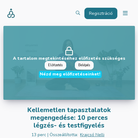
Regisztráció
A tartalom megtekintéséhez előfizetés szükséges
Előfizetés
Belépés
Nézd meg előfizetéseinket!
Kellemetlen tapasztalatok
megengedése: 10 perces
légzés- és testfigyelés
13 perc
| Összeállította:
Krajcsó Nelli