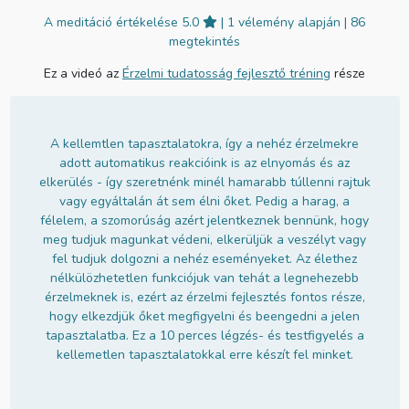
A meditáció értékelése 5.0
| 1 vélemény alapján
| 86
megtekintés
Ez a videó az
Érzelmi tudatosság fejlesztő tréning
része
A kellemtlen tapasztalatokra, így a nehéz érzelmekre
adott automatikus reakcióink is az elnyomás és az
elkerülés - így szeretnénk minél hamarabb túllenni rajtuk
vagy egyáltalán át sem élni őket. Pedig a harag, a
félelem, a szomorúság azért jelentkeznek bennünk, hogy
meg tudjuk magunkat védeni, elkerüljük a veszélyt vagy
fel tudjuk dolgozni a nehéz eseményeket. Az élethez
nélkülözhetetlen funkciójuk van tehát a legnehezebb
érzelmeknek is, ezért az érzelmi fejlesztés fontos része,
hogy elkezdjük őket megfigyelni és beengedni a jelen
tapasztalatba. Ez a 10 perces légzés- és testfigyelés a
kellemetlen tapasztalatokkal erre készít fel minket.