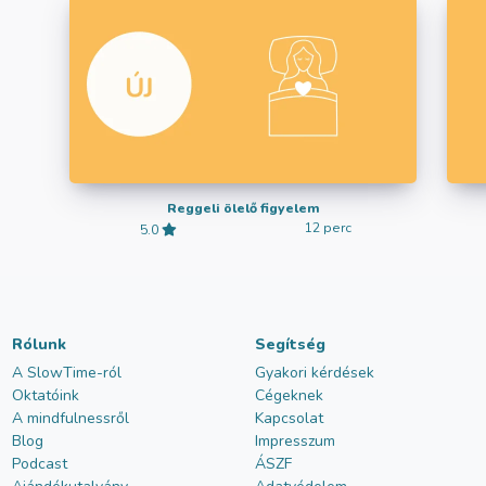
Reggeli ölelő figyelem
12 perc
5.0
Rólunk
Segítség
A SlowTime-ról
Gyakori kérdések
Oktatóink
Cégeknek
A mindfulnessről
Kapcsolat
Blog
Impresszum
Podcast
ÁSZF