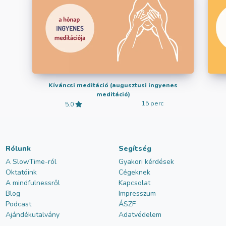
Kíváncsi meditáció (augusztusi ingyenes
meditáció)
15 perc
5.0
Rólunk
Segítség
A SlowTime-ról
Gyakori kérdések
Oktatóink
Cégeknek
A mindfulnessről
Kapcsolat
Blog
Impresszum
Podcast
ÁSZF
Ajándékutalvány
Adatvédelem